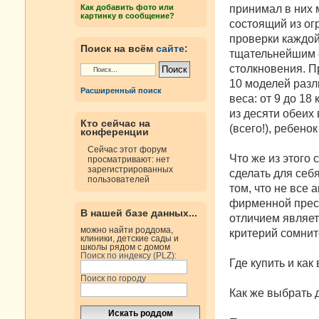
н
принимал в них м
Как добавить фото или
и
картинку в сообщение?
е
состоящий из ог
проверки каждой
Поиск на всём
сайте
:
тщательнейшим о
столкновения. П
10 моделей разл
Расширенный поиск
веса: от 9 до 18 
из десяти обеих
Кто сейчас на
(всего!), ребено
конференции
Сейчас этот форум
Что же из этого
просматривают: нет
зарегистрированных
сделать для себ
пользователей
том, что не все 
фирменной прест
В нашей базе данных...
отличием являет
можно найти роддома,
критерий сомнит
клиники, детские сады и
школы рядом с домом
Поиск по индексу (PLZ):
Где купить и как
Поиск по городу
Как же выбрать 