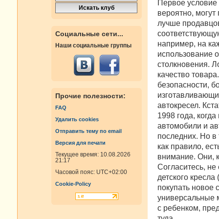
Первое условие -
вероятно, могут
лучше продавцов
соответствующую
Социальные сети...
например, на ка
Наши социальные группы
использование о
столкновения. Ло
качество товара
безопасности, б
изготавливающие
Прочие полезности:
автокресел. Кст
FAQ
1998 года, когд
Удалить cookies
автомобили и ав
Отправить тему по email
последних. Но в
Версия для печати
как правило, ес
Текущее время: 10.08.2026
внимание. Они, 
21:17
Согласитесь, не
Часовой пояс:
UTC+02:00
детского кресла 
Cookie-Policy
покупать новое 
универсальные 
с ребенком, пред
туда.