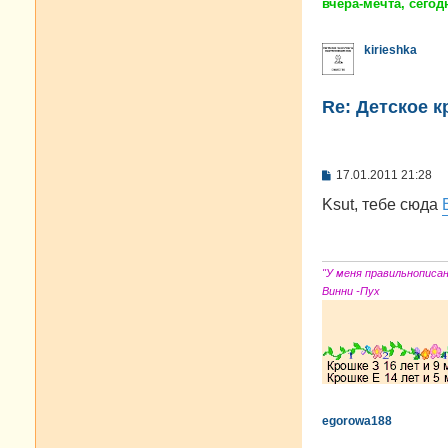
и
вчера-мечта, сегодн
е
kirieshka
Re: Детское 
С
17.01.2011 21:28
о
о
Ksut, тебе сюда
б
щ
е
н
и
"У меня правильнописа
е
Винни -Пух
egorowa188