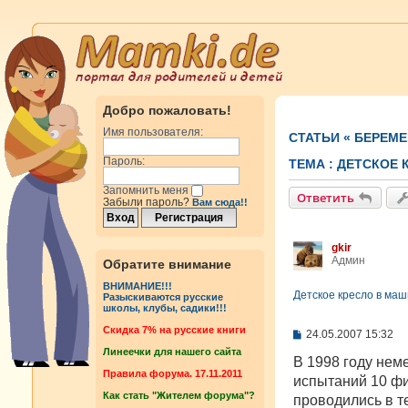
Добро пожаловать!
Имя пользователя:
СТАТЬИ
«
БЕРЕМЕ
Пароль:
ТЕМА :
ДЕТСКОЕ 
Запомнить меня
Ответить
Забыли пароль?
Вам сюда!!
gkir
Админ
Обратите внимание
ВНИМАНИЕ!!!
Детское кресло в ма
Разыскиваются русские
школы, клубы, садики!!!
Cкидка 7% на русские книги
С
24.05.2007 15:32
о
Линеечки для нашего сайта
о
В 1998 году нем
б
Правила форума. 17.11.2011
испытаний 10 фи
щ
Как стать "Жителем форума"?
е
проводились в т