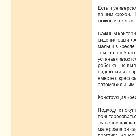
Есть и универса
вашим крохой. Н
можно использоват
Важным критерие
сидения сами кр
малыш в кресле 
тем, что по бол
устанавливаются
ребенка - не вы
надежный и совр
вместе с кресло
автомобильным 
Конструкция кре
Подходя к покуп
поинтересоватьс
тканевое покрыт
материала он сд
практика, менее