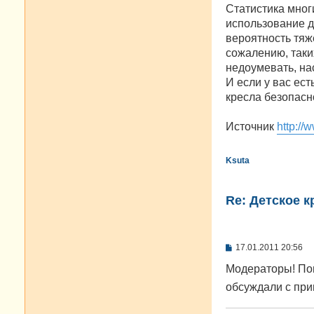
Статистика многи
использование д
вероятность тяже
сожалению, таки
недоумевать, на
И если у вас ест
кресла безопасн
Источник
http:/
Ksuta
Re: Детское 
С
17.01.2011 20:56
о
о
Модераторы! Пом
б
обсуждали с приве
щ
е
н