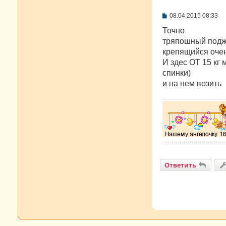
С
08.04.2015 08:33
о
о
Точно
б
тряпошный поджо
щ
е
крепящийся оче
н
И здес ОТ 15 кг
и
е
спинки)
и на нем возить
-------------------------------
Ответить