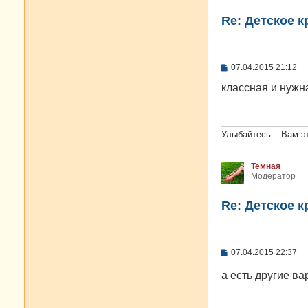
Re: Детское 
С
07.04.2015 21:12
о
о
классная и нужн
б
щ
е
н
и
Улыбайтесь – Вам э
е
Темная
Модератор
Re: Детское 
С
07.04.2015 22:37
о
о
а есть другие в
б
щ
е