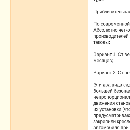
Приблизительная
По современной 
Абсолютно четко
производителей 
таковы:
Вариант 1. От ве
месяцев;
Вариант 2. От ве
Эти два вида си
большей безопас
непропорциональ
движения станов
их установки (ч
предусматривают
закрепили кресл
автомобиля при 