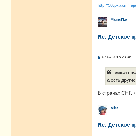
н
и
http://500px.com/Taj
е
Mamul'ka
Re: Детское 
С
07.04.2015 23:36
о
о
б
Темная писа
щ
е
а есть други
н
и
е
В странах СНГ, к
wika
Re: Детское 