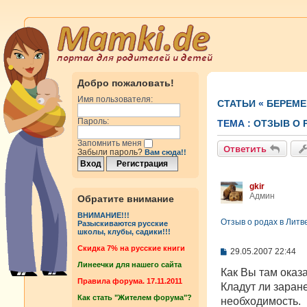
Добро пожаловать!
Имя пользователя:
СТАТЬИ
«
БЕРЕМЕ
Пароль:
ТЕМА :
ОТЗЫВ О Р
Запомнить меня
Ответить
Забыли пароль?
Вам сюда!!
gkir
Админ
Обратите внимание
ВНИМАНИЕ!!!
Отзыв о родах в Литв
Разыскиваются русские
школы, клубы, садики!!!
Cкидка 7% на русские книги
С
29.05.2007 22:44
о
Линеечки для нашего сайта
о
Как Вы там оказ
б
Правила форума. 17.11.2011
Кладут ли заран
щ
Как стать "Жителем форума"?
е
необходимость.