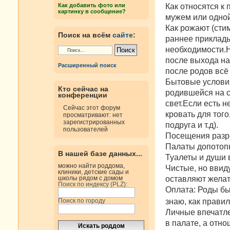
н
Как относятся к
Как добавить фото или
и
картинку в сообщение?
е
мужем или одной;
Как рожают (сти
Поиск на всём
сайте
:
раннее приклады
необходимости.Н
после выхода на 
Расширенный поиск
после родов всё
Бытовые условия
Кто сейчас на
родившейся на с
конференции
свет.Если есть 
Сейчас этот форум
кровать для того
просматривают: нет
зарегистрированных
подруга и т.д).
пользователей
Посещения разре
Палаты допотопн
В нашей базе данных...
Туалеты и души 
можно найти роддома,
Чистые, но ввид
клиники, детские сады и
оставляют желат
школы рядом с домом
Поиск по индексу (PLZ):
Оплата: Роды бы
знаю, как правил
Поиск по городу
Личные впечатле
в палате, а отн