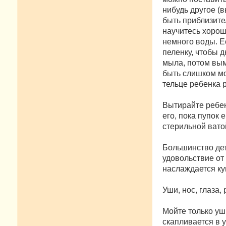
нибудь другое (
быть приблизител
научитесь хорош
немного воды. Е
пеленку, чтобы 
мыла, потом вым
быть слишком мо
тельце ребенка р
Вытирайте ребен
его, пока пупок 
стерильной вато
Большинство дет
удовольствие от 
наслаждается ку
Уши, нос, глаза, 
Мойте только уш
скапливается в 