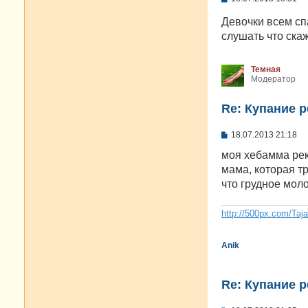
о
о
Девочки всем сп
б
слушать что ска
щ
е
н
и
Темная
е
Модератор
Re: Купание 
С
18.07.2013 21:18
о
о
моя хебамма рек
б
мама, которая тр
щ
е
что грудное мол
н
и
е
http://500px.com/Taj
Anik
Re: Купание 