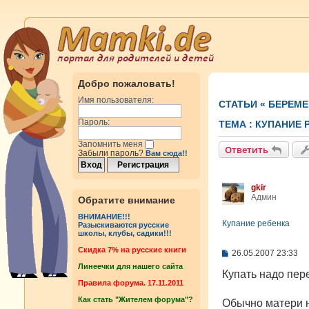
Добро пожаловать!
Имя пользователя:
СТАТЬИ
«
БЕРЕМЕ
Пароль:
ТЕМА :
КУПАНИЕ 
Запомнить меня
Ответить
Забыли пароль?
Вам сюда!!
gkir
Админ
Обратите внимание
ВНИМАНИЕ!!!
Купание ребенка
Разыскиваются русские
школы, клубы, садики!!!
Cкидка 7% на русские книги
С
26.05.2007 23:33
о
Линеечки для нашего сайта
о
Купать надо пер
б
Правила форума. 17.11.2011
щ
Как стать "Жителем форума"?
е
Обычно матери н