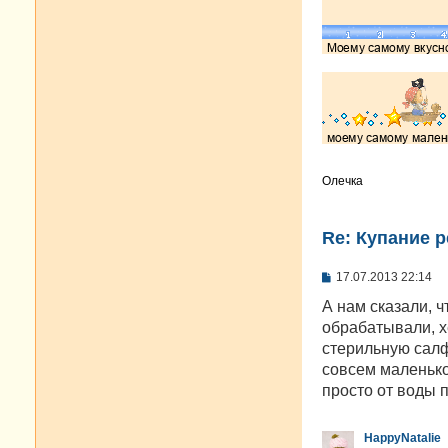
Олечка
Re: Купание 
С
17.07.2013 22:14
о
о
А нам сказали, ч
б
обрабатывали, х
щ
е
стерильную салф
н
совсем маленько
и
е
просто от воды 
HappyNatalie