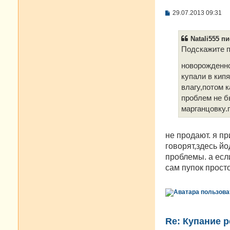
С
29.07.2013 09:31
о
о
б
Natali555 пи
щ
е
Подскажите п
н
и
новорожден
е
купали в кип
влагу,потом 
проблем не б
марганцовку.
не продают. я п
говорят,здесь йо
проблемы. а если
сам пупок прост
Re: Купание 