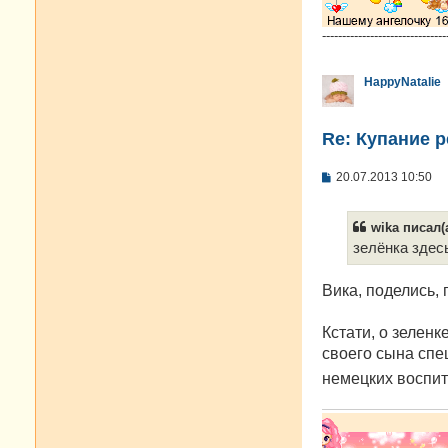
-------------------------------
HappyNatalie
Re: Купание 
С
20.07.2013 10:50
о
о
б
wika писал(а
щ
е
зелёнка здесь
н
и
е
Вика, поделись, 
Кстати, о зеленк
своего сына спе
немецких воспит