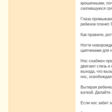
крошечными, поч
скопившуюся гря
Глаза промывают
ребенок плачет.
Как правило, рот
Ногти новорожде
щипчиками для н
Нос снабжен пр
двигают слизь и 
выхода, что выз
нос, освобождая 
Вытирая ребенка
ваткой. Делайте 
Если нос забит 