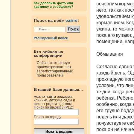
н
вечерним кормле
Как добавить фото или
и
картинку в сообщение?
е
него, так как по
удовольствием к
Поиск на всём
сайте
:
кормлением. Ког
ужина, то можно 
пока его купают,
Расширенный поиск
помещении, напр
Кто сейчас на
Обмывания
конференции
Сейчас этот форум
Согласно давно
просматривают: нет
зарегистрированных
каждый день. Од
пользователей
прохладную пого
условии, что лиц
В нашей базе данных...
те дни, когда р
можно найти роддома,
ребенка. Ребено
клиники, детские сады и
особенно, когда
школы рядом с домом
Поиск по индексу (PLZ):
его трудно подд
недель или даже
Поиск по городу
почувствуете се
пока он не начне