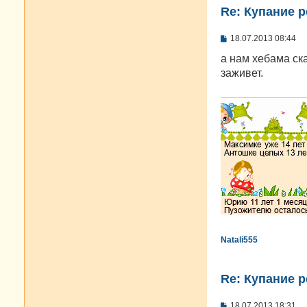
Re: Купание 
С
18.07.2013 08:44
о
о
а нам хебама ска
б
заживет.
щ
е
н
и
е
Natali555
Re: Купание 
С
18.07.2013 18:31