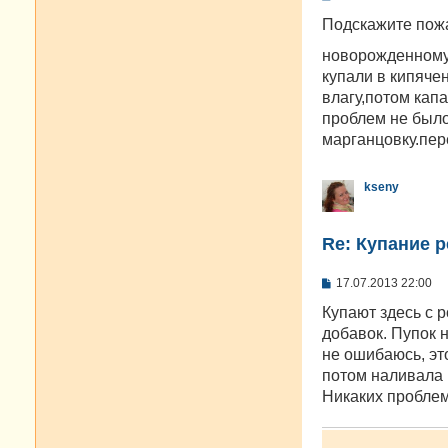
о
о
Подскажите пожа
б
щ
новорожденном
е
купали в кипяче
н
и
влагу,потом кап
е
проблем не было
марганцовку.пере
kseny
Re: Купание 
С
17.07.2013 22:00
о
о
Купают здесь с р
б
добавок. Пупок 
щ
е
не ошибаюсь, эт
н
потом наливала 
и
е
Никаких проблем