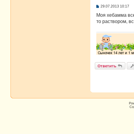
С
29.07.2013 10:17
о
о
Моя хебамма все
б
то раствором, вс
щ
е
н
и
е
Ответить
Po
Cop