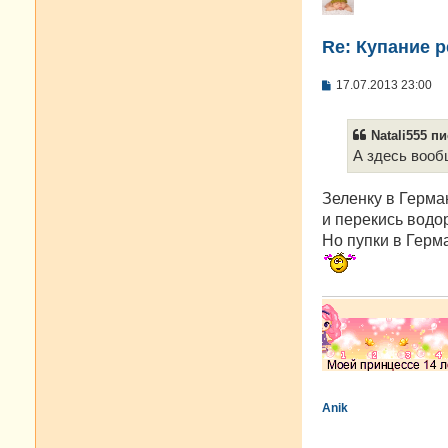
Re: Купание 
С
17.07.2013 23:00
о
о
б
Natali555 пи
щ
е
А здесь вооб
н
и
е
Зеленку в Герма
и перекись водо
Но пупки в Герм
Anik