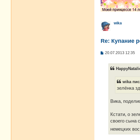
wika
Re: Купание 
С
20.07.2013 12:35
о
о
б
HappyNatali
щ
е
н
wika пис
и
е
зелёнка зд
Вика, поделис
Кстати, о зел
своего сына 
немецких вос