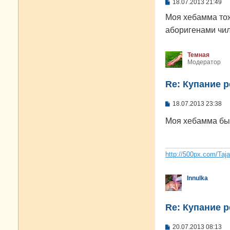
С
18.07.2013 21:49
о
о
Моя хебамма тоже
б
аборигенами чи
щ
е
н
и
Темная
е
Модератор
Re: Купание 
С
18.07.2013 23:38
о
о
Моя хебамма бы
б
щ
е
н
и
http://500px.com/Taj
е
Innulka
Re: Купание 
С
20.07.2013 08:13