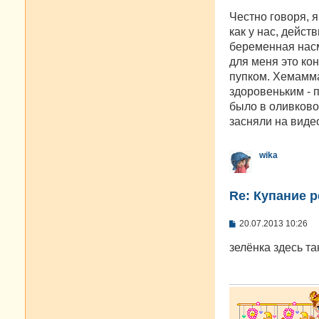
о
о
Честно говоря, 
б
как у нас, дейст
щ
е
беременная насмо
н
для меня это ко
и
е
пупком. Хемамма
здоровеньким - п
было в оливково
засняли на виде
wika
Re: Купание 
С
20.07.2013 10:26
о
о
зелёнка здесь та
б
щ
е
н
и
е