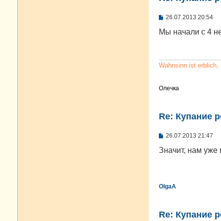
С
26.07.2013 20:54
о
о
Мы начали с 4 н
б
щ
е
н
и
Wahnsinn ist erblich
е
Олечка
Re: Купание 
С
26.07.2013 21:47
о
о
Значит, нам уже 
б
щ
е
н
и
OlgaA
е
Re: Купание 