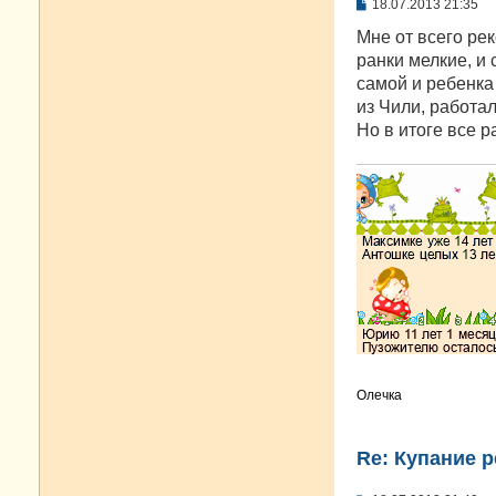
С
18.07.2013 21:35
о
о
Мне от всего ре
б
ранки мелкие, и
щ
е
самой и ребенка
н
из Чили, работа
и
е
Но в итоге все р
Олечка
Re: Купание 