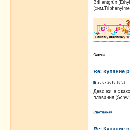
Brillantgrün (Eth
(хим.Triphenylmet
-------------------------------
Олечка
Re: Купание 
С
26.07.2013 18:51
о
о
Девочки, а с ка
б
плавания (Schw
щ
е
н
и
СветланаК
е
Re: Купание 