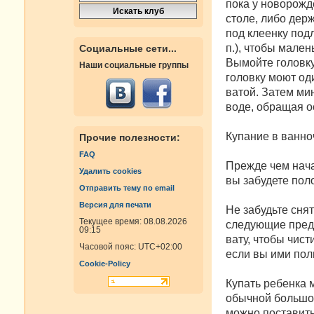
пока у новорожд
столе, либо держ
под клеенку под
п.), чтобы мален
Социальные сети...
Вымойте головку
Наши социальные группы
головку моют од
ватой. Затем ми
воде, обращая о
Купание в ванно
Прочие полезности:
FAQ
Прежде чем нача
Удалить cookies
вы забудете пол
Отправить тему по email
Версия для печати
Не забудьте сня
Текущее время: 08.08.2026
следующие предм
09:15
вату, чтобы чист
Часовой пояс:
UTC+02:00
если вы ими пол
Cookie-Policy
Купать ребенка 
обычной большой
можно поставить 