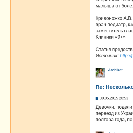
малыша от болез
Кривоножко А.В.
врач-педиатр, к.м
заместитель гла
Клиники «9+»
Статья предоств
Источник:
http:/
Archiket
Re: Нескольк
С
30.05.2015 20:53
о
о
Девочки, подели
б
переезд из Укра
щ
е
полтора года, п
н
и
е