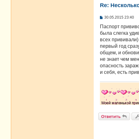
Re: Нескольк
С
30.05.2015 23:40
о
о
Паспорт прививок
б
была слегка удив
щ
е
всех прививали) 
н
первый год сраз
и
е
общем, и обновит
не знает чем мен
опасность зараж
и себя, есть при
Ответить