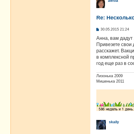
alesia
Re: Нескольк
С
30.05.2015 21:24
о
о
Анна, вам дадут
б
Привезете свои д
щ
е
расскажет. Вакц
н
в комплексной п
и
е
год еще раз в с
Лизонька 2009
Мишенька 2011
skaily