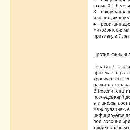
схеме 0-1-6 мес
3 – вакцинация 
или получившим 
4 – ревакцинаци
микобактериями 
прививку в 7 лет
Против каких ин
Гепатит В - это
протекает в раз
хронического ге
развитых страна
В России гепати
исследований до
эти цифры дости
манипуляциях, е
инфицируется по
пользовании бри
также половым п