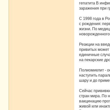
гепатита В инфи
заражения при г
С 1998 года в Р
с рождения: перв
жизни. По медиц
новорожденного 
Реакции на введ
привитых может 
единичные случа
на пекарские др
Полиомиелит - о
наступить парал
шару и до приме
Сейчас прививки
стран мира. По 
вакцинацию прот
живой или инакт