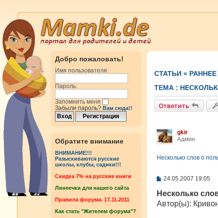
Добро пожаловать!
Имя пользователя:
СТАТЬИ
«
РАННЕЕ
Пароль:
ТЕМА :
НЕСКОЛЬК
Запомнить меня
Ответить
Забыли пароль?
Вам сюда!!
gkir
Админ
Обратите внимание
ВНИМАНИЕ!!!
Несколько слов о пол
Разыскиваются русские
школы, клубы, садики!!!
Cкидка 7% на русские книги
С
24.05.2007 19:05
о
Линеечки для нашего сайта
о
Несколько слов
б
Правила форума. 17.11.2011
Автор(ы): Криво
щ
Как стать "Жителем форума"?
е