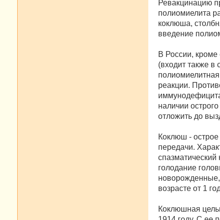
Ревакцинацию пр
полиомиелита ра
коклюша, столбн
введение полиом
В России, кроме
(входит также в
полиомиелитная 
реакции. Проти
иммунодефицита
наличии острого
отложить до выз
Коклюш - остро
передачи. Харак
спазматический 
голодание голов
новорожденные, 
возрасте от 1 год
Коклюшная цель
1914 году. С ее