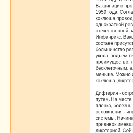
Вакцинацию прот
1959 года. Согл
коклюша проводи
однократной рев
отечественной в
Инфанрикс. Вакц
составе присутс
большинство реа
укола, подъем т
преимущество, т
бесклеточным, а
меньше. Можно с
коклюша, дифтер
Дифтерия - ост
путем. На месте
пленка, болезнь
осложнения - ин
системы. Начина
прививок имевше
дифтерией. Сейч