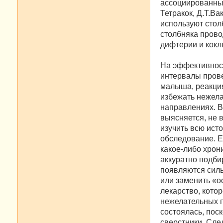
ассоциированны
Тетракок, Д.Т.Ва
используют стол
столбняка прово
дифтерии и кок
На эффективност
интервалы прове
малыша, реакция
избежать нежела
направлениях. В
выясняется, не 
изучить всю ис
обследование. Е
какое-либо хрон
аккуратно подбир
появляются силь
или заменить «о
лекарство, кото
нежелательных п
состоялась, пос
сверстники. Сле