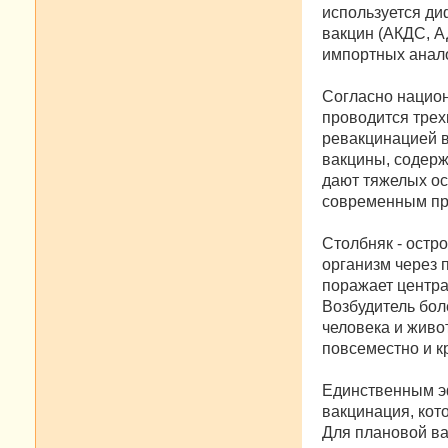
используется ди
вакцин (АКДС, А
импортных аналог
Согласно нацио
проводится трехк
ревакцинацией в 
вакцины, содерж
дают тяжелых ос
современным пре
Столбняк - остр
организм через 
поражает центра
Возбудитель бол
человека и живо
повсеместно и к
Единственным э
вакцинация, кот
Для плановой ва