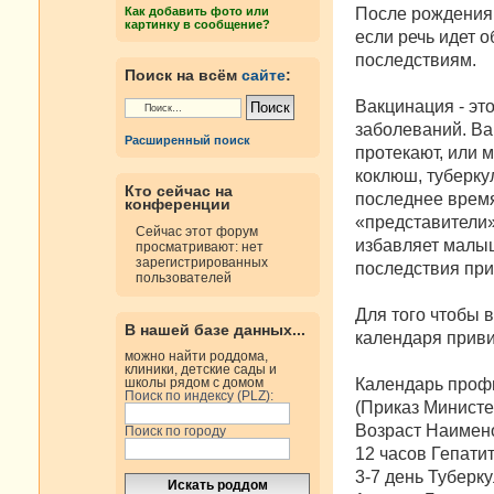
н
После рождения 
Как добавить фото или
и
картинку в сообщение?
е
если речь идет 
последствиям.
Поиск на всём
сайте
:
Вакцинация - эт
заболеваний. Ва
Расширенный поиск
протекают, или 
коклюш, туберкул
Кто сейчас на
последнее время
конференции
«представители»
Сейчас этот форум
избавляет малыш
просматривают: нет
зарегистрированных
последствия при
пользователей
Для того чтобы 
В нашей базе данных...
календаря приви
можно найти роддома,
клиники, детские сады и
Календарь проф
школы рядом с домом
Поиск по индексу (PLZ):
(Приказ Министе
Возраст Наимен
Поиск по городу
12 часов Гепати
3-7 день Туберк