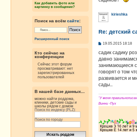
н
Как добавить фото или
и
картинку в сообщение?
е
kirieshka
Поиск на всём
сайте
:
Re: детский с
Расширенный поиск
С
19.05.2015 18:18
о
о
садик садику ро
Кто сейчас на
б
конференции
давно занимамся
щ
Сейчас этот форум
е
занимающиеся с 
просматривают: нет
н
говорят о том ч
зарегистрированных
и
пользователей
е
развивается и м
сады..
В нашей базе данных...
"У меня правильнописа
можно найти роддома,
клиники, детские сады и
Винни -Пух
школы рядом с домом
Поиск по индексу (PLZ):
Поиск по городу