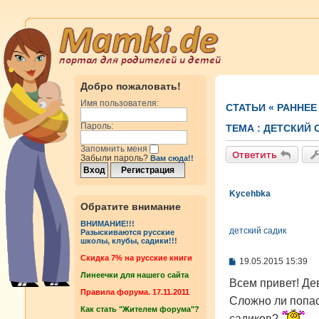
Добро пожаловать!
Имя пользователя:
СТАТЬИ
«
РАННЕЕ
Пароль:
ТЕМА :
ДЕТСКИЙ 
Запомнить меня
Ответить
Забыли пароль?
Вам сюда!!
Kycehbka
Обратите внимание
ВНИМАНИЕ!!!
детский садик
Разыскиваются русские
школы, клубы, садики!!!
Cкидка 7% на русские книги
С
19.05.2015 15:39
о
Линеечки для нашего сайта
о
Всем привет! Дев
б
Правила форума. 17.11.2011
Сложно ли попас
щ
Как стать "Жителем форума"?
е
садиков?