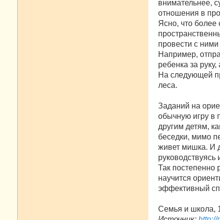
внимательнее, с
отношения в про
Ясно, что более
пространственны
провести с ними
Например, отпра
ребенка за руку,
На следующей пр
леса.
Заданий на орие
обычную игру в 
другим детям, ка
беседки, мимо п
живет мишка. И д
руководствуясь и
Так постепенно 
научится ориент
эффективный сп
Семья и школа, 
Источник:
http:/