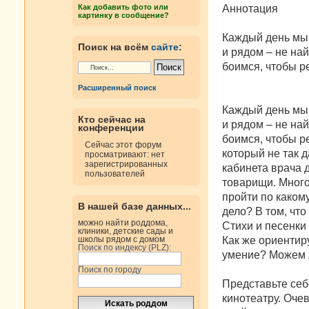
н
Аннотация
Как добавить фото или
и
картинку в сообщение?
е
Каждый день мы 
Поиск на всём
сайте
:
и рядом – не най
боимся, чтобы р
Расширенный поиск
Каждый день мы 
Кто сейчас на
и рядом – не най
конференции
боимся, чтобы р
Сейчас этот форум
который не так д
просматривают: нет
зарегистрированных
кабинета врача д
пользователей
товарищи. Много
пройти по какому
В нашей базе данных...
дело? В том, что
можно найти роддома,
Стихи и песенки
клиники, детские сады и
Как же ориентир
школы рядом с домом
Поиск по индексу (PLZ):
умение? Можем 
Поиск по городу
Представьте себе
кинотеатру. Очев