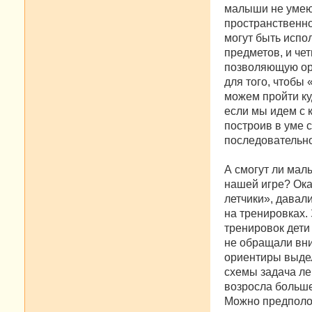
малыши не умею
пространственно
могут быть испо
предметов, и че
позволяющую ори
для того, чтобы
можем пройти куд
если мы идем с к
построив в уме 
последовательно
А смогут ли мал
нашей игре? Ока
летчики», давал
на тренировках. 
тренировок дети
не обращали вни
ориентиры выдел
схемы задача ле
возросла больше,
Можно предполож