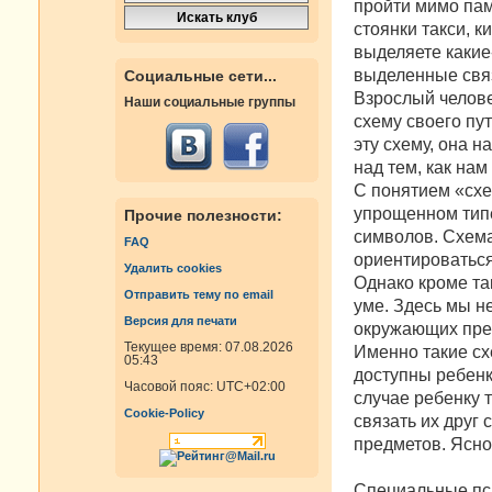
пройти мимо пам
стоянки такси, к
выделяете какие
выделенные связ
Социальные сети...
Взрослый челове
Наши социальные группы
схему своего пу
эту схему, она 
над тем, как нам
С понятием «схе
упрощенном типе
Прочие полезности:
символов. Схема
FAQ
ориентироваться
Удалить cookies
Однако кроме та
Отправить тему по email
уме. Здесь мы н
Версия для печати
окружающих пред
Текущее время: 07.08.2026
Именно такие сх
05:43
доступны ребенк
Часовой пояс:
UTC+02:00
случае ребенку 
Cookie-Policy
связать их друг 
предметов. Ясно,
Специальные пси