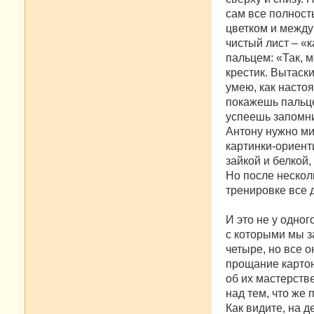
сам все полност
цветком и между
чистый лист – «к
пальцем: «Так, м
крестик. Вытаск
умею, как настоя
покажешь пальце
успеешь запомни
Антону нужно ми
картинки-ориент
зайкой и белкой
Но после нескол
тренировке все 
И это не у одног
с которыми мы з
четыре, но все 
прощание картон
об их мастерств
над тем, что же 
Как видите, на 