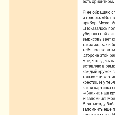
есть ориентиры,
Я не обращаю сп
и говорю: «Вот т
прибор. Может б
«Показалось пол
убираю свой лис
вырисовывает кре
такие же, как и 
тебя пользовать
.стороне этой р
мне, что здесь 
вставляю в рамк
каждый кружок в
только эти карт
крестик. И у те
какая картинка с
-«Значит, наш к
Я запомнил! Мож
Ведь между бабо
запомнить еще по
сверху и снизу. 