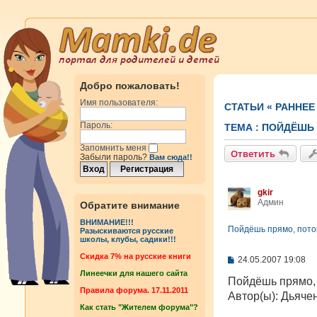
Добро пожаловать!
Имя пользователя:
СТАТЬИ
«
РАННЕЕ
Пароль:
ТЕМА :
ПОЙДЁШЬ 
Запомнить меня
Ответить
Забыли пароль?
Вам сюда!!
gkir
Админ
Обратите внимание
ВНИМАНИЕ!!!
Пойдёшь прямо, потом
Разыскиваются русские
школы, клубы, садики!!!
Cкидка 7% на русские книги
С
24.05.2007 19:08
о
Линеечки для нашего сайта
о
Пойдёшь прямо, 
б
Правила форума. 17.11.2011
Автор(ы): Дьячен
щ
Как стать "Жителем форума"?
е