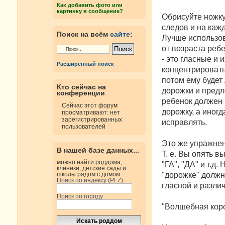
н
Как добавить фото или
и
картинку в сообщение?
е
Обрисуйте ножку
следов и на каж
Поиск на всём
сайте
:
Лучше использов
от возраста реб
- это гласные и 
Расширенный поиск
концентрировать
потом ему будет
Кто сейчас на
дорожки и предло
конференции
ребенок должен 
Сейчас этот форум
дорожку, а иногд
просматривают: нет
зарегистрированных
исправлять.
пользователей
Это же упражнен
В нашей базе данных...
Т. е. Вы опять в
можно найти роддома,
"ГА", "ДА" и т.д
клиники, детские сады и
"дорожке" должн
школы рядом с домом
Поиск по индексу (PLZ):
гласной и разли
Поиск по городу
"Волшебная кор