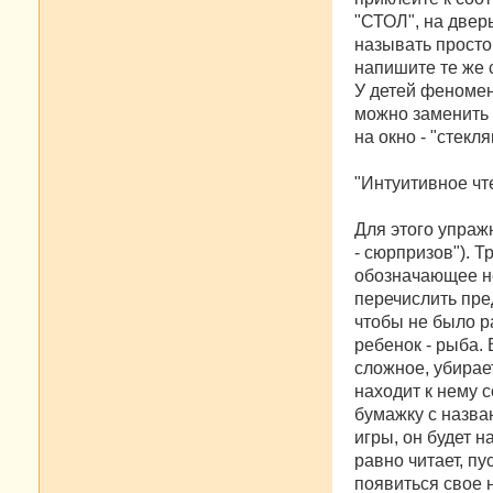
"СТОЛ", на дверь
называть просто
напишите те же с
У детей феномен
можно заменить 
на окно - "стеклян
"Интуитивное чт
Для этого упраж
- сюрпризов"). Т
обозначающее не
перечислить пре
чтобы не было ра
ребенок - рыба. 
сложное, убирае
находит к нему 
бумажку с назва
игры, он будет 
равно читает, пу
появиться свое 