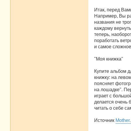
Итак, перед Вам
Например, Вы ра
названия не тро
каждому вернутьс
теперь, наоборо
поработать ветр
и самое сложное
"Моя книжка"
Купите альбом д
книжку: на лево
поясняет фотогр
на лошадке". Пе
играет с большо
делается очень б
читать о себе са
Источник
Mother