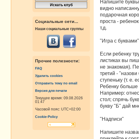
Напишите буквы 
видно написанну
подарочная коро
проста - ребенок
Социальные сети...
т.д.
Наши социальные группы
"Игра с буквами"
Если ребенку тру
листиках вы пиши
Прочие полезности:
не знакомая). Пе
FAQ
третий - "назов
Удалить cookies
ступеньку (т. е. 
Отправить тему по email
Ребенку больше 
Версия для печати
Например: отнеси
Текущее время: 09.08.2026
стол; спрячь букв
01:47
букву "Б" дай мне и
Часовой пояс:
UTC+02:00
Cookie-Policy
"Надписи"
Напишите назван
приклейте к соот