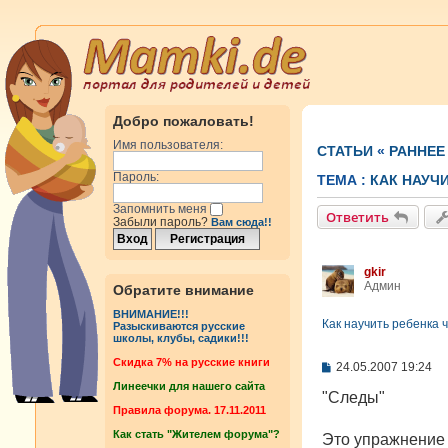
Добро пожаловать!
Имя пользователя:
СТАТЬИ
«
РАННЕЕ
Пароль:
ТЕМА :
КАК НАУЧ
Запомнить меня
Ответить
Забыли пароль?
Вам сюда!!
gkir
Админ
Обратите внимание
ВНИМАНИЕ!!!
Как научить ребенка 
Разыскиваются русские
школы, клубы, садики!!!
Cкидка 7% на русские книги
С
24.05.2007 19:24
о
Линеечки для нашего сайта
о
"Следы"
б
Правила форума. 17.11.2011
щ
Как стать "Жителем форума"?
е
Это упражнение д