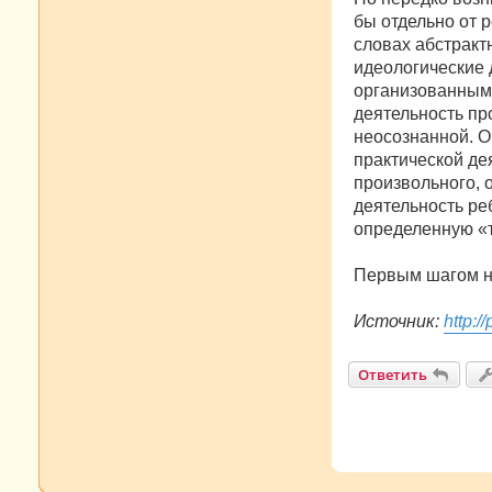
бы отдельно от 
словах абстракт
идеологические 
организованным
деятельность про
неосознанной. О
практической де
произвольного, 
деятельность ре
определенную «
Первым шагом на
Источник:
http:/
Ответить