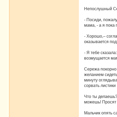
Непослушный С
- Посиди, пожал
мама, - а я пока
- Хорошо,– согл
оказывается под
- Я тебе сказал
возмущается ма
Сережа покорно 
желанием сидеть
минуту оглядываю
сорвать листики 
Что ты делаешь?
можешь! Просят 
Мальчик опять с