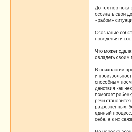
До тех пор пока
осознать свои д
«рабом» ситуаци
Осознание собст
поведения и сос
Что может сдела
овладеть своим
В психологии пр
и произвольност
способным посмо
действия как не
помогает ребенк
речи становится
разрозненных, б
единый процесс,
себе, а в их свя
Но нередко возн