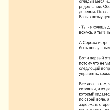
оглядывается и..
рядом с ней. Об
деревом. Оказыва
Взрыв возмущен
- Ты не хочешь д
вожусь, а ты?! 
А Сережа искрен
быть послушным,
Вот и первый от
потому что не у
следующий вопро
управлять, кром
Все дело в том,
ситуации, и их 
который кидается
по своей воле, 
задержать стере
пусть даже надо 