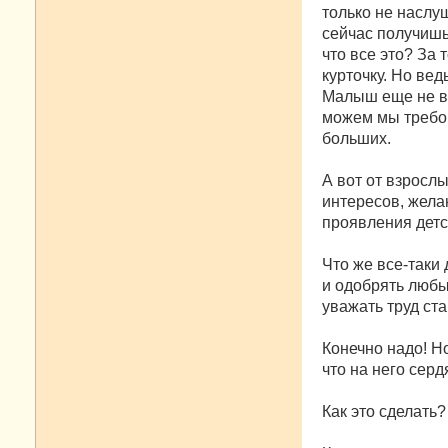
только не наслуш
сейчас получишь.
что все это? За 
курточку. Но ве
Малыш еще не в 
можем мы требов
больших.
А вот от взросл
интересов, жела
проявления детст
Что же все-таки 
и одобрять любы
уважать труд ст
Конечно надо! Но
что на него серд
Как это сделать?