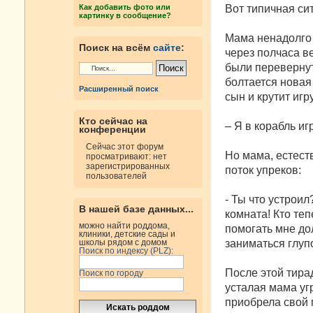
н
Вот типичная си
Как добавить фото или
и
картинку в сообщение?
е
Мама ненадолго 
Поиск на всём
сайте
:
через полчаса ве
были перевернут
болтается новая
Расширенный поиск
сын и крутит иг
Кто сейчас на
– Я в корабль иг
конференции
Сейчас этот форум
Но мама, естест
просматривают: нет
зарегистрированных
поток упреков:
пользователей
- Ты что устроил
В нашей базе данных...
комната! Кто теп
можно найти роддома,
помогать мне до
клиники, детские сады и
заниматься глупо
школы рядом с домом
Поиск по индексу (PLZ):
После этой тира
Поиск по городу
усталая мама уг
приобрела свой 