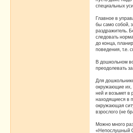
специальных уси
Главное в управ
бы само собой, 
раздражитель. Б
следовать норма
до конца, плани
поведения, т.е. 
В дошкольном во
преодолевать за
Для дошкольнико
окружающие их, 
ней и возьмет в 
находящиеся в по
окружающая ситу
взрослого (не бр
Можно много раз
«Непослушный Се