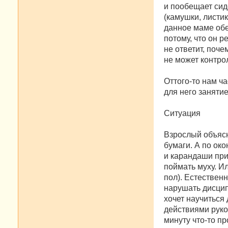
и пообещает сиде
(камушки, листик
данное маме обе
потому, что он 
не ответит, поче
не может контро
Оттого-то нам ч
для него занятие
Ситуация
Взрослый объясня
бумаги. А по око
и карандаши при
поймать муху. И
пол). Естествен
нарушать дисцип
хочет научиться 
действиями руко
минуту что-то п