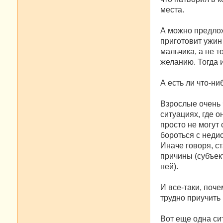
места.
А можно предлож
приготовит ужин
мальчика, а не т
желанию. Тогда 
А есть ли что-ни
Взрослые очень 
ситуациях, где 
просто не могут
бороться с неди
Иначе говоря, с
причины (субъек
ней).
И все-таки, поч
трудно приучить
Вот еще одна си