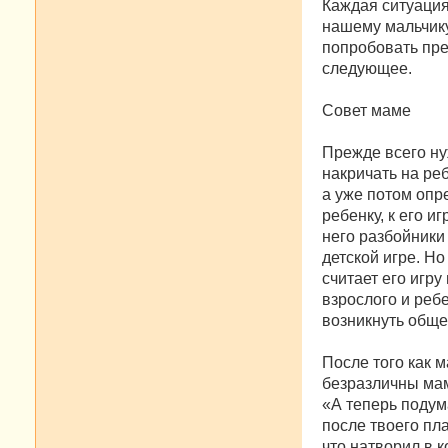
Каждая ситуация
нашему мальчику,
попробовать пре
следующее.
Совет маме
Прежде всего ну
накричать на реб
а уже потом опр
ребенку, к его и
него разбойники
детской игре. Но
считает его игр
взрослого и реб
возникнуть обще
После того как м
безразличны маме
«А теперь подум
после твоего пл
что натворил в к