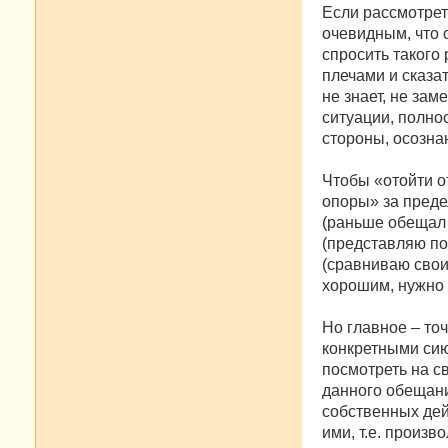
Если рассмотрет
очевидным, что 
спросить такого 
плечами и сказа
не знает, не зам
ситуации, полно
стороны, осозна
Чтобы «отойти о
опоры» за преде
(раньше обещал к
(представляю по
(сравниваю свои
хорошим, нужно д
Но главное – то
конкретными сию
посмотреть на св
данного обещани
собственных дей
ими, т.е. произв