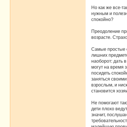
Но как же все-та
нужным и полезн
спокойно?
Преодоление при
возрасте. Страх
Самые простые 
лишних предметов
наоборот: дать 
могут на время з
посидеть спокойн
заняться своими
взрослым, и нис
становится хозя
Не помогают так
дети плохо веду
значит, послуша
требовательност
малейшую прови