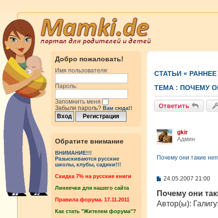
Добро пожаловать!
Имя пользователя:
СТАТЬИ
«
РАННЕЕ
Пароль:
ТЕМА :
ПОЧЕМУ О
Запомнить меня
Ответить
Забыли пароль?
Вам сюда!!
gkir
Админ
Обратите внимание
ВНИМАНИЕ!!!
Почему они такие не
Разыскиваются русские
школы, клубы, садики!!!
Cкидка 7% на русские книги
С
24.05.2007 21:00
о
Линеечки для нашего сайта
о
Почему они та
б
Правила форума. 17.11.2011
Автор(ы): Галиг
щ
Как стать "Жителем форума"?
е