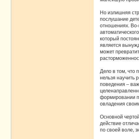
Но излишняя стр
послушание дете
отношениях. Во-
автоматического
который постоян
является вынужд
может превратит
расторможеннос
Дело в том, что
нельзя научить 
поведения – важ
целенаправленно
формировании пр
овладения свои
Основной чертой
действие отлича
по своей воле, зн