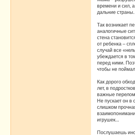
времени и сил, а
дальние страны.
Так возникает п
аналогичные сит
стена становитс
от ребенка – сп
случай все «нел
убеждается в том
перед ними. Поэ
чтобы не поймали
Как дорого обхо
лет, в подростко
важные переломн
Не пускает он в
слишком прочная
взаимопонимания
игрушек...
Послушаешь иног