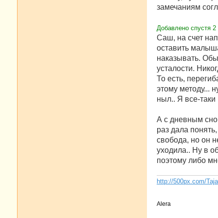
е
замечаниям согл
н
и
е
Добавлено спустя 2 
Саш, на счет на
оставить малыша
наказывать. Обы
усталости. Никог
То есть, перегиб
этому методу... 
ныл.. Я все-так
А с дневным сно
раз дала понять,
свобода, но он н
уходила.. Ну в о
поэтому либо мне
http://500px.com/Taj
Alera