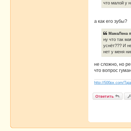
е
что малой у 
н
и
е
а как его зубы?
МамаЛена п
ну что так ма
уснёт??? И не
нет у меня н
не сложно, но ре
что вопрос гума
http://500px.com/Taj
Ответить