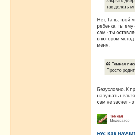
закрыть двер
и
е
так делать мн
Нет, Тань, твой 
ребенка, ты ему
сам - ты оставля
в котором метод
меня.
Темная писа
Просто родит
Безусловно. К пр
нарушать нельзя 
сам не заснет - 
Темная
Модератор
Re: Как научи