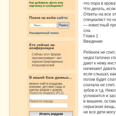
н
что пора в кров
Как добавить фото или
и
картинку в сообщение?
е
Что делать, есл
Ответы на все э
Поиск на всём
сайте
:
специалист по н
— известный пр
сна.
Расширенный поиск
Глава 1
Введение
Кто сейчас на
конференции
Ребенок не спит,
Сейчас этот форум
недостаточно сп
просматривают: нет
зарегистрированных
дают к нему инс
пользователей
начинают давать 
если слышат, ка
В нашей базе данных...
потом будет спат
можно найти роддома,
сначала не спит,
клиники, детские сады и
зубов и т.д. Нек
школы рядом с домом
Поиск по индексу (PLZ):
успокоится и за
в машине, оставл
Поиск по городу
серьезная вещь, 
не все дети мог