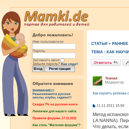
Добро пожаловать!
Имя пользователя:
СТАТЬИ
«
РАННЕЕ
Пароль:
ТЕМА :
КАК НАУЧ
Запомнить меня
Ответить
Забыли пароль?
Вам сюда!!
Темная
Модератор
Обратите внимание
ВНИМАНИЕ!!!
Как научить ребенка с
Разыскиваются русские
школы, клубы, садики!!!
Cкидка 7% на русские книги
С
11.11.2011 15:50
о
Линеечки для нашего сайта
о
Метод испанско
б
Правила форума. 17.11.2011
LA NANNA). Пер
щ
Как стать "Жителем форума"?
е
Что делать, есл