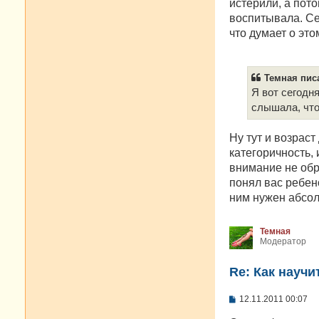
истерили, а пото
воспитывала. Се
что думает о это
Темная писа
Я вот сегодн
слышала, что 
Ну тут и возраст
категоричность, 
внимание не обр
понял вас ребено
ним нужен абсол
Темная
Модератор
Re: Как научи
С
12.11.2011 00:07
о
о