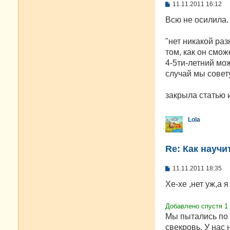
С
11.11.2011 16:12
о
о
Всю не осилила.
б
щ
е
"нет никакой раз
н
том, как он смо
и
е
4-5ти-летний мож
случай мы совет
закрыла статью 
Lola
Re: Как научи
С
11.11.2011 18:35
о
о
Хе-хе ,нет уж,а 
б
щ
е
Добавлено спустя 1 
н
Мы пытались по 
и
е
свекровь. У нас 