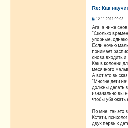
Re: Как научи
С
12.11.2011 00:03
о
о
Ага, а ниже снов
б
"Сколько времен
щ
е
упорные, однако,
н
Если ночью малы
и
е
понимает распис
снова входить и 
Как в колонии дл
месячного малы
А вот это выска
"Многие дети нач
должны делать в
изначально вы н
чтобы убаюкать е
По мне, так это 
Кстати, психолог
двух первых дете