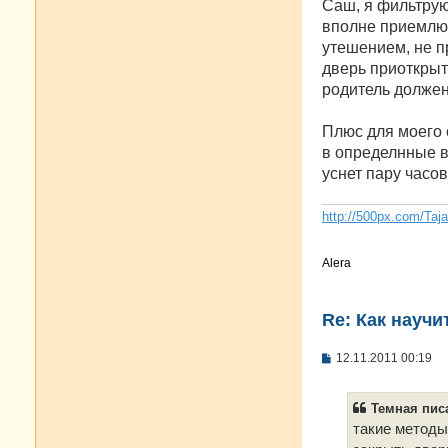
Саш, я фильтрую
б
вполне приемлю 
щ
е
утешением, не пр
н
дверь приоткрыто
и
е
родитель должен
Плюс для моего 
в определнные в
уснет пару часов
http://500px.com/Taj
Alera
Re: Как научи
С
12.11.2011 00:19
о
о
б
Темная писа
щ
е
такие методы
н