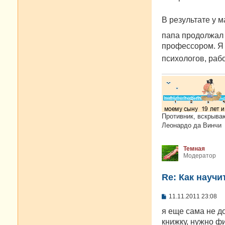
В результате у 
папа продолжал
профессором. Я 
психологов, ра
Противник, вскрыва
Леонардо да Винчи
Темная
Модератор
Re: Как научи
С
11.11.2011 23:08
о
о
я еще сама не до
б
книжку, нужно 
щ