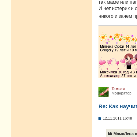
так маме или па
И нет истерик и 
никого и зачем 
Темная
Модератор
Re: Как научи
С
12.11.2011 16:48
о
о
б
МамаЛена п
щ