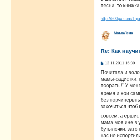
песни, то книжки
http://500px.com/Taj
МамаЛена
Re: Как научи
С
12.11.2011 16:39
о
о
Почитала и волос
б
мамы-садистки, 
щ
е
поорать!!" У мен
н
время и нои сам
и
е
без порчинервны
захочиться чтоб 
совсем, а ершис
мама моя ине в у
бутылочки, зато 
нас не испортили