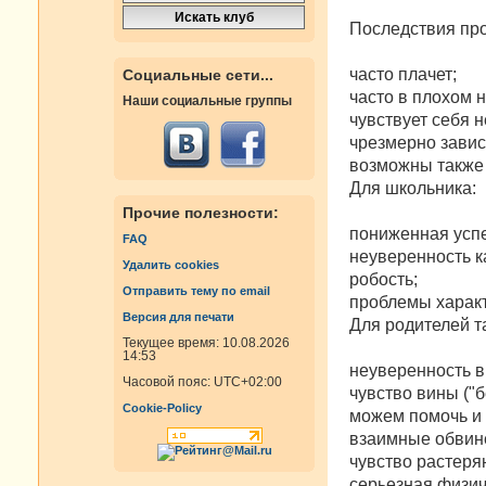
Последствия про
часто плачет;
Социальные сети...
часто в плохом 
Наши социальные группы
чувствует себя 
чрезмерно завис
возможны также 
Для школьника:
Прочие полезности:
пониженная успе
FAQ
неуверенность к
Удалить cookies
робость;
Отправить тему по email
проблемы харак
Версия для печати
Для родителей т
Текущее время: 10.08.2026
14:53
неуверенность в
Часовой пояс:
UTC+02:00
чувство вины ("б
Cookie-Policy
можем помочь и 
взаимные обвине
чувство растеря
серьезная физич