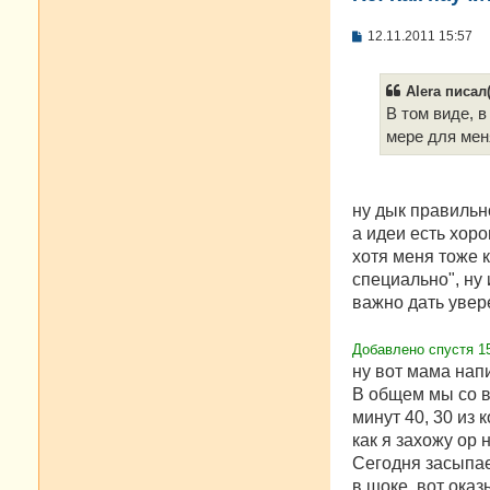
С
12.11.2011 15:57
о
о
б
Alera писал(
щ
е
В том виде, в
н
мере для мен
и
е
ну дык правиль
а идеи есть хор
хотя меня тоже к
специально", ну 
важно дать уве
Добавлено спустя 15
ну вот мама напи
В общем мы со в
минут 40, 30 из 
как я захожу ор 
Сегодня засыпает
в шоке, вот оказ