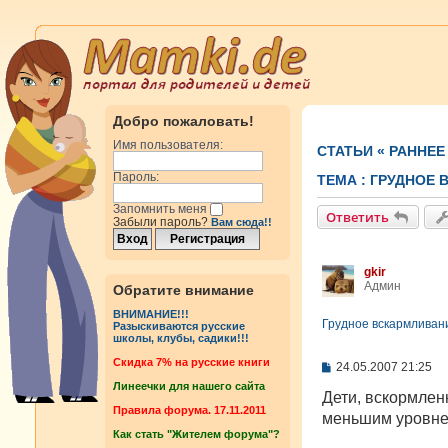
Добро пожаловать!
Имя пользователя:
СТАТЬИ
«
РАННЕЕ
Пароль:
ТЕМА :
ГРУДНОЕ 
Запомнить меня
Ответить
Забыли пароль?
Вам сюда!!
gkir
Админ
Обратите внимание
ВНИМАНИЕ!!!
Грудное вскармливани
Разыскиваются русские
школы, клубы, садики!!!
Cкидка 7% на русские книги
С
24.05.2007 21:25
о
Линеечки для нашего сайта
о
Дети, вскормлен
б
Правила форума. 17.11.2011
меньшим уровнем
щ
Как стать "Жителем форума"?
е