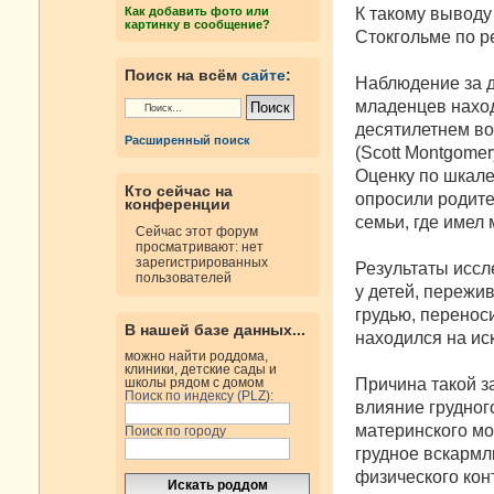
н
К такому выводу 
Как добавить фото или
и
картинку в сообщение?
е
Стокгольме по р
Поиск на всём
сайте
:
Наблюдение за д
младенцев наход
десятилетнем во
Расширенный поиск
(Scott Montgomer
Оценку по шкале
Кто сейчас на
опросили родите
конференции
семьи, где имел
Сейчас этот форум
просматривают: нет
зарегистрированных
Результаты иссл
пользователей
у детей, пережи
грудью, переноси
В нашей базе данных...
находился на и
можно найти роддома,
клиники, детские сады и
Причина такой з
школы рядом с домом
Поиск по индексу (PLZ):
влияние грудног
материнского мо
Поиск по городу
грудное вскармл
физического кон