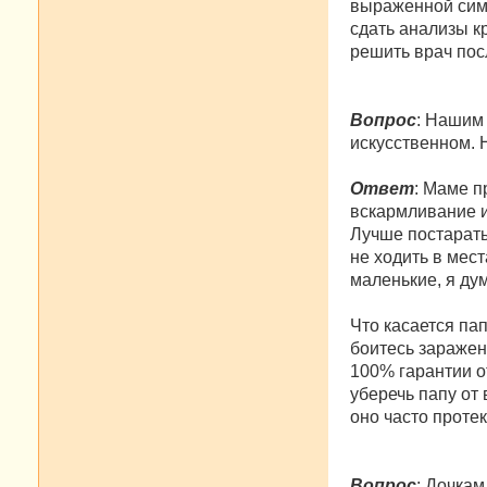
выраженной симт
сдать анализы к
решить врач пос
Вопрос
: Нашим 
искусственном. 
Ответ
: Маме п
вскармливание и
Лучше постарать
не ходить в мест
маленькие, я ду
Что касается па
боитесь заражен
100% гарантии о
уберечь папу от
оно часто проте
Вопрос
: Дочкам