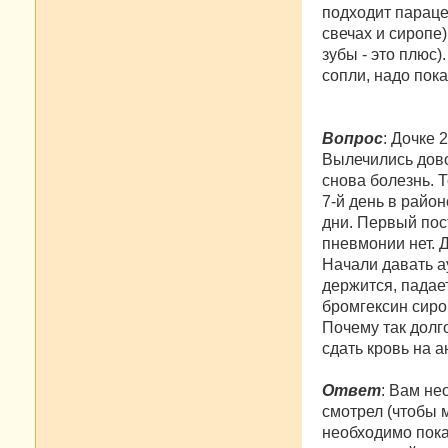
подходит параце
свечах и сиропе
зубы - это плюс)
сопли, надо пока
Вопрос
: Дочке 
Вылечились дово
снова болезнь. 
7-й день в райо
дни. Первый пос
пневмонии нет. 
Начали давать а
держится, падае
бромгексин сиро
Почему так долг
сдать кровь на 
Ответ
: Вам не
смотрел (чтобы 
необходимо пока