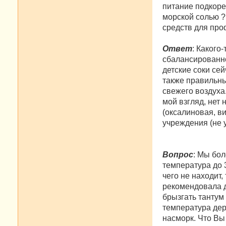
питание подкоре
морской солью ?
средств для про
Ответ
: Какого
сбалансированно
детские соки се
также правильны
свежего воздуха
мой взгляд, нет
(оксалиновая, в
учреждения (не у
Вопрос
: Мы бол
температура до 3
чего не находит
рекомендовала д
брызгать тантум
температура держ
насморк. Что Вы