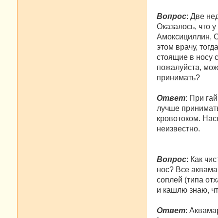
Вопрос
: Две не
Оказалось, что 
Амоксициллин, С
этом врачу, тог
стоящие в носу 
пожалуйста, мож
принимать?
Ответ
: При га
лучше принимать
кровотоком. Наск
неизвестно.
Вопрос
: Как чи
нос? Все аквама
соплей (типа отх
и кашлю знаю, ч
Ответ
: Аквама