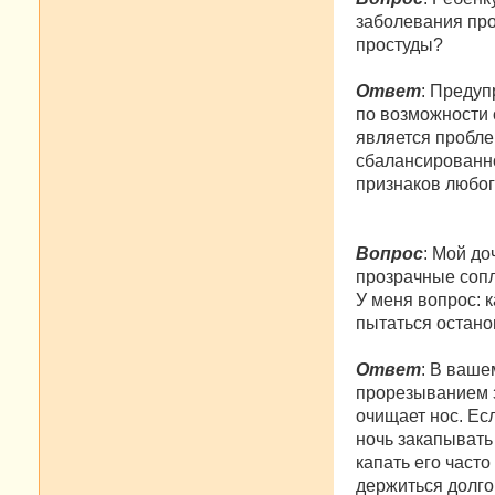
заболевания про
простуды?
Ответ
: Предуп
по возможности о
является пробле
сбалансированн
признаков любог
Вопрос
: Мой до
прозрачные сопл
У меня вопрос: 
пытаться остано
Ответ
: В ваше
прорезыванием з
очищает нос. Есл
ночь закапывать 
капать его часто
держиться долго