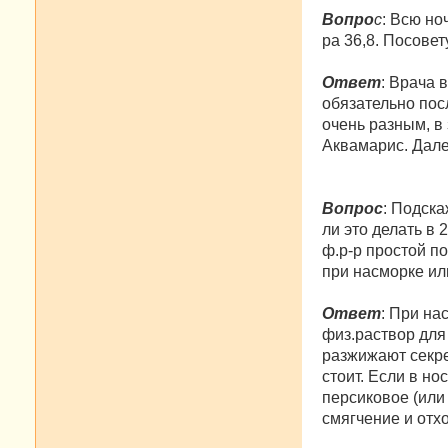
Вопро
с
: Всю но
ра 36,8. Посове
Ответ
: Врача 
обязательно пос
очень разным, в
Аквамарис. Дале
Вопрос
: Подск
ли это делать в 
ф.р-р простой п
при насморке или
Ответ
: При на
физ.раствор для
разжижают секре
стоит. Если в но
персиковое (или 
смягчение и отх