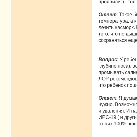
проявились, толь
Ответ
: Такое 
температура, а 
лечить насморк. 
того, что не дыш
сохраняться еще
Вопрос
: У ребе
глубине носа), в
промывать салин
ЛОР рекомендова
что ребенок пош
Отве
т
: Я дума
нужно. Возможно
и удаления. И на
ИРС-19 ( и други
от них 100% эфф