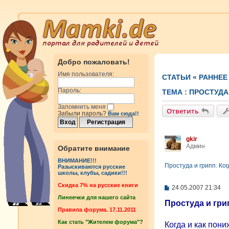
Добро пожаловать!
Имя пользователя:
СТАТЬИ
«
РАННЕЕ
Пароль:
ТЕМА :
ПРОСТУДА
Запомнить меня
Ответить
Забыли пароль?
Вам сюда!!
gkir
Админ
Обратите внимание
ВНИМАНИЕ!!!
Простуда и грипп. Ко
Разыскиваются русские
школы, клубы, садики!!!
Cкидка 7% на русские книги
С
24.05.2007 21:34
о
Линеечки для нашего сайта
о
Простуда и гри
б
Правила форума. 17.11.2011
щ
Как стать "Жителем форума"?
е
Когда и как пон