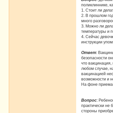
поликлиннике, к
1. Стоит ли дела
2. В прошлом го
много разговоро
3. Можно ли дела
температуры и 
4. Сейчас девоч
инструкции упом
Ответ
: Вакцин
безопасности он
что вакцинация,
любом случае, н
вакцинацией нео
возможности и н
На фоне приема
Вопрос
: Ребено
практически не 
стороны приобрет