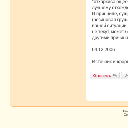
"отхаркивающее"
лучшему отхожде
В принципе, сущ
(резиновая груш
вашей ситуации 
не текут, может 
другими причинам
04.12.2006
Источник инфор
Ответить
Po
Cop