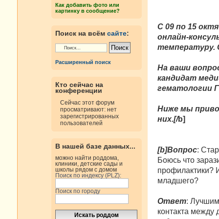
н
Как добавить фото или
и
картинку в сообщение?
е
C 09 по 15 окт
Поиск на всём
сайте
:
онлайн-консуль
температуру. 
Расширенный поиск
На ваши вопро
кандидат меди
Кто сейчас на
гематологии Г
конференции
Сейчас этот форум
Ниже мы приво
просматривают: нет
зарегистрированных
них.[/
b]
пользователей
В нашей базе данных...
[b]Вопрос
: Ста
можно найти роддома,
Боюсь что зараз
клиники, детские сады и
профилактики? И
школы рядом с домом
Поиск по индексу (PLZ):
младшего?
Поиск по городу
Ответ
: Лучшим
контакта между 