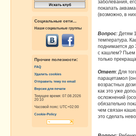
заболевания, ег
покапать аквама
(возможно, в них
Социальные сети...
Наши социальные группы
Вопрос
: Детям 
температура. Ка
поднимается до 3
с кашлем? Пьем 3
только прекраща
Прочие полезности:
FAQ
Ответ
: Для то
Удалить cookies
парацетамол (он
Отправить тему по email
возрастных дози
Версия для печати
как это уже доп
Текущее время: 07.08.2026
осложнений (осо
20:10
обязательно пок
Часовой пояс:
UTC+02:00
чем связан кашел
Cookie-Policy
это сделать нев
Вопрос
: Ребенк