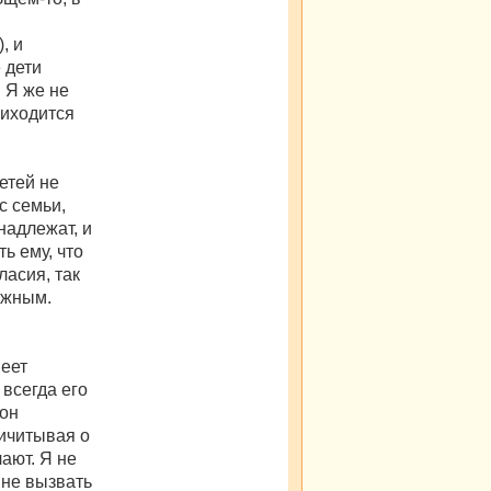
, и
 дети
. Я же не
риходится
етей не
с семьи,
надлежат, и
ь ему, что
ласия, так
нужным.
меет
всегда его
 он
ричитывая о
лают. Я не
 не вызвать