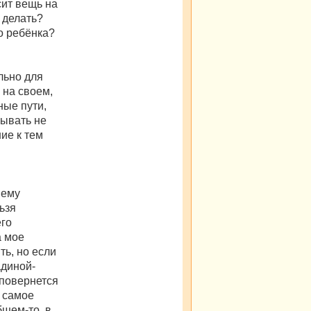
сит вещь на
о делать?
о ребёнка?
льно для
 на своем,
ные пути,
зывать не
ие к тем
 ему
льзя
его
а мое
ть, но если
адиной-
 повернется
е самое
бщем-то, в