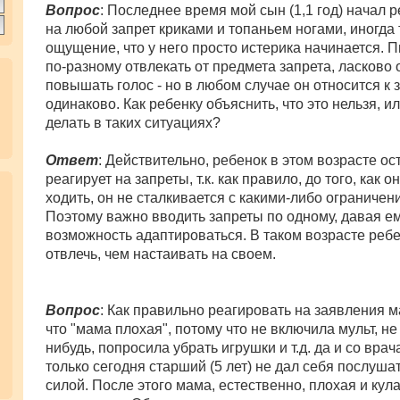
Вопрос
: Последнее время мой сын (1,1 год) начал 
на любой запрет криками и топаньем ногами, иногда 
ощущение, что у него просто истерика начинается. 
по-разному отвлекать от предмета запрета, ласково 
повышать голос - но в любом случае он относится к 
одинаково. Как ребенку объяснить, что это нельзя, ил
делать в таких ситуациях?
Ответ
: Действительно, ребенок в этом возрасте ос
реагирует на запреты, т.к. как правило, до того, как о
ходить, он не сталкивается с какими-либо ограничен
Поэтому важно вводить запреты по одному, давая е
возможность адаптироваться. В таком возрасте ребе
отвлечь, чем настаивать на своем.
Вопрос
: Как правильно реагировать на заявления 
что "мама плохая", потому что не включила мульт, не
нибудь, попросила убрать игрушки и т.д. да и со вра
только сегодня старший (5 лет) не дал себя послушат
силой. После этого мама, естественно, плохая и кул