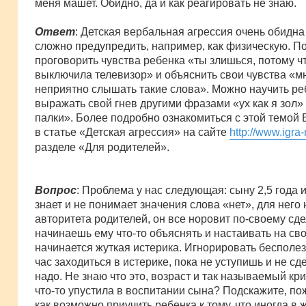
меня машет. Обидно, да и как реагировать не знаю.
Ответ
: Детская вербальная агрессия очень обидна
сложно предупредить, например, как физическую. П
проговорить чувства ребенка «ты злишься, потому ч
выключила телевизор» и объяснить свои чувства «м
неприятно слышать такие слова». Можно научить ре
выражать свой гнев другими фразами «ух как я зол» 
палки». Более подробно ознакомиться с этой темой
в статье «Детская агрессия» на сайте
http://www.igra
разделе «Для родителей».
Вопрос
: Проблема у нас следующая: сыну 2,5 года и
знает и не понимает значения слова «нет», для него 
авторитета родителей, он все норовит по-своему сде
начинаешь ему что-то объяснять и настаивать на св
начинается жуткая истерика. Игнорировать бесполез
час заходиться в истерике, пока не уступишь и не сд
надо. Не знаю что это, возраст и так называемый кри
что-то упустила в воспитании сына? Подскажите, по
как возможно приучить ребенка к тому, что иногда в 