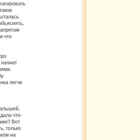
я
реагировать
g
такое
k
i
Пыталась
r
объяснять,
запретам
и что
тро
н начнет
иями.
му
нка легче
малышей,
 дала что-
чами? Вот
ь, только
аком на