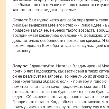
все бывает по его желанию и надо в каких-то ситуаци
как того от него ожидают взрослые.
Ответ
: Вам нужно четко для себя определить свою
либо Вы выдерживаете его истерики, либо идете на у
придерживаться ее. Ребенок такого возраста, вообще
воспринимает какие-либо объяснения. Возможно, эт
действительно особенности протекания кризиса. Я 
рекомендовала Вам обратиться за консультацией к 
психологу
Вопрос
: Здравствуйте, Наталья Владимировна! Мо
почти 5 лет. Подскажите, как вести себя в таких ситуа
он не реагирует на запреты. Точнее либо их игнориру
реагирует таким образом: если, к примеру, я говорю,
ложиться спать, а он хочет продолжать смотреть ТВ,
отвечает, что спать он не будет, ложится он ен будет, 
сидеть. Объяснения, что завтра рано вставать - не д
Говорит, что встанет. Когда объясняю, что можно, что
почему - часто в ответ слышу от него фразу «ну и чт