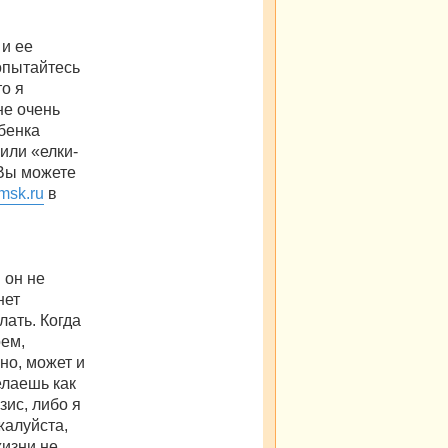
 и ее
опытайтесь
то я
не очень
бенка
или «елки-
 Вы можете
-msk.ru
в
 он не
нет
лать. Когда
оем,
но, может и
елаешь как
зис, либо я
жалуйста,
жизни не