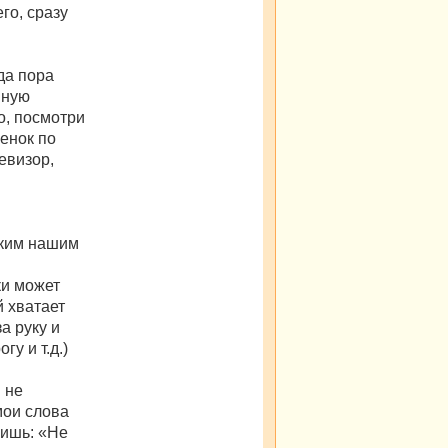
го, сразу
гда пора
нную
о, посмотри
бенок по
евизор,
аким нашим
ки может
й хватает
за руку и
гу и т.д.)
 не
мои слова
ришь: «Не