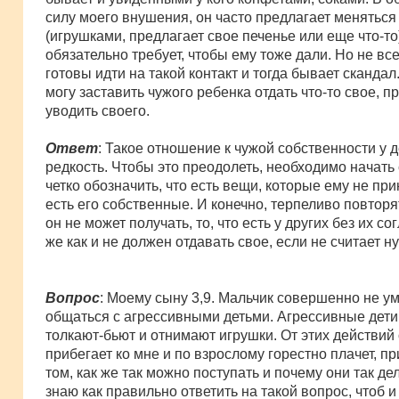
силу моего внушения, он часто предлагает меняться
(игрушками, предлагает свое печенье или еще что-то)
обязательно требует, чтобы ему тоже дали. Но не все
готовы идти на такой контакт и тогда бывает скандал
могу заставить чужого ребенка отдать что-то свое, п
уводить своего.
Ответ
: Такое отношение к чужой собственности у д
редкость. Чтобы это преодолеть, необходимо начать 
четко обозначить, что есть вещи, которые ему не при
есть его собственные. И конечно, терпеливо повторят
он не может получать, то, что есть у других без их сог
же как и не должен отдавать свое, если не считает 
Вопрос
: Моему сыну 3,9. Мальчик совершенно не у
общаться с агрессивными детьми. Агрессивные дети 
толкают-бьют и отнимают игрушки. От этих действий
прибегает ко мне и по взрослому горестно плачет, п
том, как же так можно поступать и почему они так де
знаю как правильно ответить на такой вопрос, чтоб и