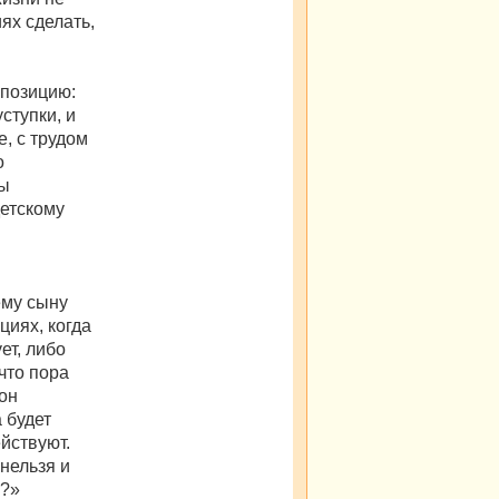
ях сделать,
 позицию:
ступки, и
, с трудом
о
бы
детскому
ему сыну
циях, когда
ет, либо
 что пора
 он
а будет
ействуют.
 нельзя и
о?»