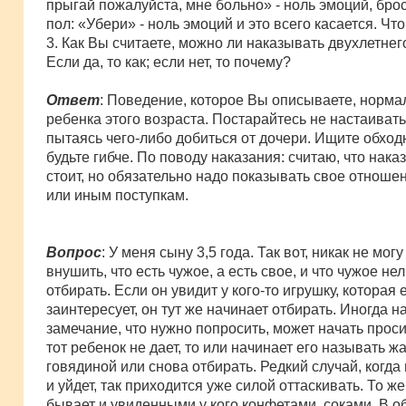
прыгай пожалуйста, мне больно» - ноль эмоций, бро
пол: «Убери» - ноль эмоций и это всего касается. Чт
3. Как Вы считаете, можно ли наказывать двухлетнег
Если да, то как; если нет, то почему?
Ответ
: Поведение, которое Вы описываете, норма
ребенка этого возраста. Постарайтесь не настаивать
пытаясь чего-либо добиться от дочери. Ищите обход
будьте гибче. По поводу наказания: считаю, что нака
стоит, но обязательно надо показывать свое отношен
или иным поступкам.
Вопрос
: У меня сыну 3,5 года. Так вот, никак не могу
внушить, что есть чужое, а есть свое, и что чужое не
отбирать. Если он увидит у кого-то игрушку, которая 
заинтересует, он тут же начинает отбирать. Иногда н
замечание, что нужно попросить, может начать проси
тот ребенок не дает, то или начинает его называть ж
говядиной или снова отбирать. Редкий случай, когда
и уйдет, так приходится уже силой оттаскивать. То ж
бывает и увиденными у кого конфетами, соками. В о