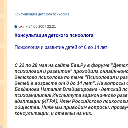
Консультация детского психолога
С
gkir
»
24.05.2007 22:21
о
о
Консультация детского психолога
б
щ
е
Психология и развитие детей от 0 до 14 лет
н
и
е
C 22 по 28 мая на сайте Ева.Ру в форуме "Детск
психология и развитие" проходила онлайн-кон
детского психолога по теме "Психология и ра
детей в возрасте от 0 до 14 лет". На вопросы
.
Богданова Наталия Владимировна - детский пс
психоаналитик Института гармоничного разв
адаптации (ИГРА), Член Российского психолог
общества. Ниже мы приводим вопросы, прозву
консультации, и ответы на них
.