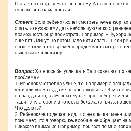
Пытается всегда делать по-своему. А если что не по е
говорит, что мама плохая.
Ответ
: Если ребенок хочет смотреть телевизор, ко
спать, то нужно ему дать небольшую четко ограниче
возможность еще посмотреть, например: «Ну, хорош
еще пять минут, но потом надо идти спать». Если ре
прошествии этого времени продолжает смотреть тел
выключите телевизор.
Вопрос
: Хотелось бы услышать Ваш совет вот по к
проблемам.
1. Ребёнок убегает на улице, т.е. например с площад
уйти или убежать, даже не обернувшись. Объяснени
на раз, да и то, в лучшем случае, просто берёт меня 
тащит в ту сторону, в которую бежала (в грязь, на доро
Что делать?
2. Ребёнок часто делает вид, что не слышит меня или
понимает, что я говорю, т.е. вообще не обращает на 
никакого внимания Например: прыгает по мне, гово