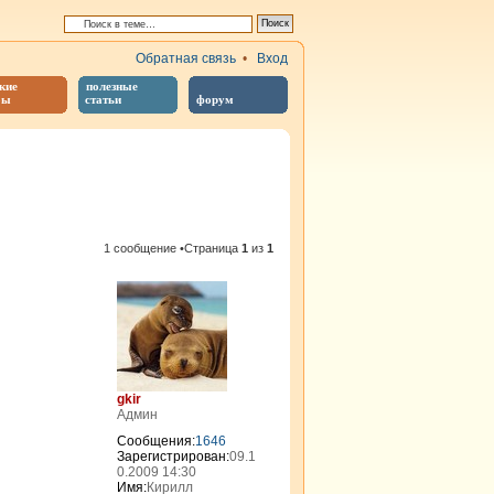
Обратная связь
•
Вход
кие
полезные
бы
статьи
форум
иренный поиск
1 сообщение •Страница
1
из
1
gkir
Админ
Сообщения:
1646
Зарегистрирован:
09.1
0.2009 14:30
Имя:
Кирилл