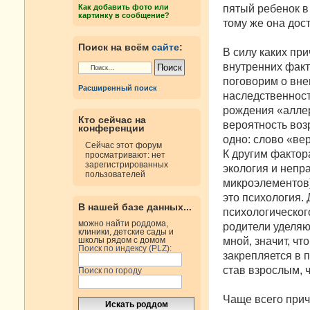
н
пятый ребенок в
Как добавить фото или
и
картинку в сообщение?
е
тому же она дос
Поиск на всём
сайте
:
В силу каких пр
внутренних факт
поговорим о вне
Расширенный поиск
наследственност
рождения «аллер
Кто сейчас на
вероятность воз
конференции
одно: слово «вер
Сейчас этот форум
К другим фактор
просматривают: нет
зарегистрированных
экология и непр
пользователей
микроэлементов)
это психология.
В нашей базе данных...
психологического
можно найти роддома,
родители уделяю
клиники, детские сады и
мной, значит, ч
школы рядом с домом
Поиск по индексу (PLZ):
закрепляется в 
став взрослым, ч
Поиск по городу
Чаще всего прич