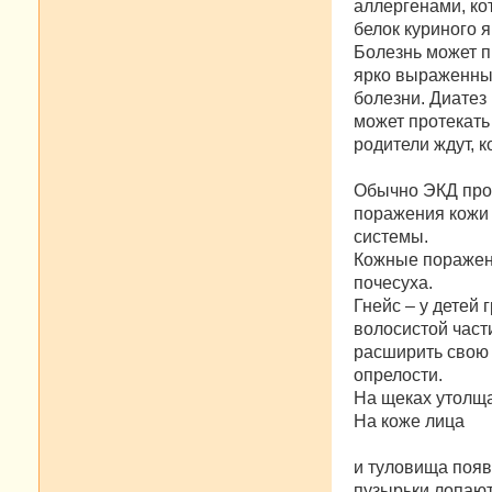
аллергенами, ко
белок куриного я
Болезнь может п
ярко выраженны
болезни. Диатез
может протекать
родители ждут, к
Обычно ЭКД проя
поражения кожи 
системы.
Кожные поражени
почесуха.
Гнейс – у детей
волосистой част
расширить свою 
опрелости.
На щеках утолща
На коже лица
и туловища появ
пузырьки лопают