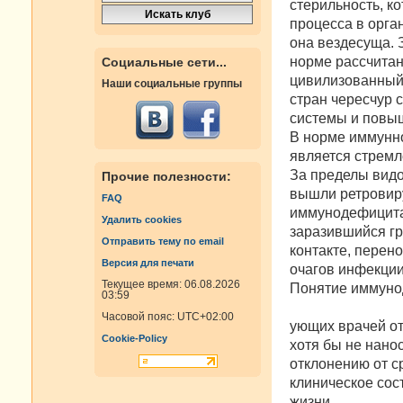
стерильность, к
процесса в орга
она вездесуща. 
норме рассчитан
Социальные сети...
цивилизованный 
Наши социальные группы
стран чересчур 
системы и повыш
В норме иммунно
является стремл
За пределы вид
Прочие полезности:
вышли ретровир
FAQ
иммунодефицита 
Удалить cookies
заразившийся гр
Отправить тему по email
контакте, перен
Версия для печати
очагов инфекции
Текущее время: 06.08.2026
Понятие иммуно
03:59
Часовой пояс:
UTC+02:00
ующих врачей от
Cookie-Policy
хотя бы не нано
отклонению от с
клиническое сост
жизни.