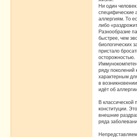
Ни один человек
специфические 
аллергиям. То е
либо «раздрожит
Разнообразие па
быстрее, чем эв
биологических з
пристало бросат
осторожностью.
Иммунокомпетент
ряду поколений 
характерным для
в возникновении 
идёт об аллерги
В классической 
конституции. Эт
внешние раздра
ряда заболевани
Непредставляемо