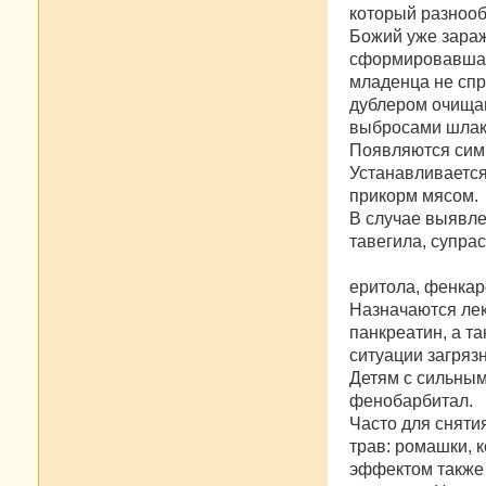
который разнооб
Божий уже зараж
сформировавшаяс
младенца не спр
дублером очищаю
выбросами шлак
Появляются симп
Устанавливается
прикорм мясом.
В случае выявле
тавегила, супрас
еритола, фенкар
Назначаются ле
панкреатин, а т
ситуации загряз
Детям с сильным
фенобарбитал.
Часто для снят
трав: ромашки, 
эффектом также