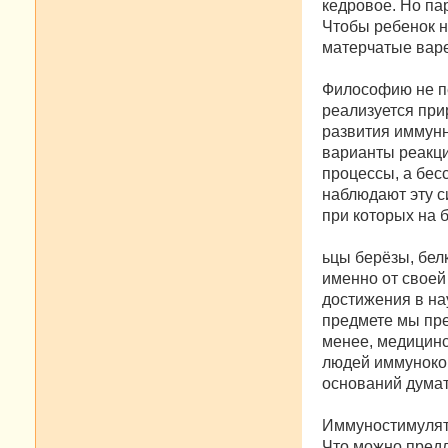
кедровое. Но па
Чтобы ребенок н
матерчатые варе
Философию не пе
реализуется при
развития иммунн
варианты реакц
процессы, а бес
наблюдают эту с
при которых на 
ьцы берёзы, бел
именно от своей
достижения в на
предмете мы пр
менее, медицинс
людей иммуноко
оснований думат
Иммуностимулято
Что можно предл