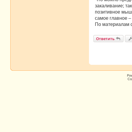
закаливание; та
позитивное мышл
самое главное –
По материалам 
Ответить
Po
Cop