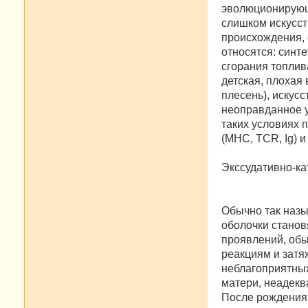
эволюционирующи
слишком искусст
происхождения, 
относятся: синт
сгорания топлив
детская, плохая 
плесень), искус
неоправданное у
таких условиях 
(MHC, TCR, Ig) 
Экссудативно-ка
Обычно так назы
оболочки стано
проявлений, обы
реакциям и затя
неблагоприятных
матери, неадекв
После рождения