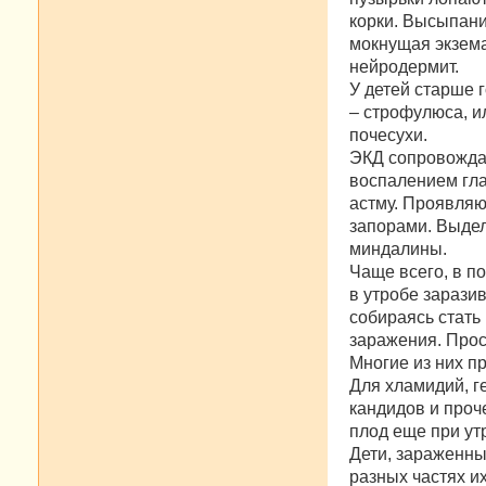
корки. Высыпани
мокнущая экзема
нейродермит.
У детей старше 
– строфулюса, ил
почесухи.
ЭКД сопровожда
воспалением гла
астму. Проявляю
запорами. Выдел
миндалины.
Чаще всего, в п
в утробе зарази
собираясь стать
заражения. Прос
Многие из них п
Для хламидий, г
кандидов и проч
плод еще при ут
Дети, зараженны
разных частях и