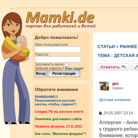
Добро пожаловать!
Имя пользователя:
СТАТЬИ
«
РАННЕЕ
Пароль:
ТЕМА :
ДЕТСКАЯ 
Запомнить меня
Ответить
Забыли пароль?
Вам сюда!!
gkir
Админ
Обратите внимание
ВНИМАНИЕ!!!
Детская аллергия
Разыскиваются русские
школы, клубы, садики!!!
Cкидка 7% на русские книги
С
24.05.2007 23:14
о
Линеечки для нашего сайта
о
Аллергия – болез
б
Правила форума. 17.11.2011
у грудного ребе
щ
Как стать "Жителем форума"?
е
Внимание, котор