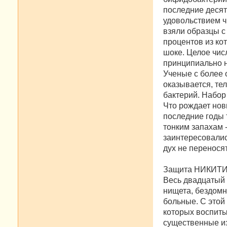
последние десят
удовольствием чи
взяли образцы с
процентов из ко
шоке. Целое чис
принципиально н
Ученые с более 
оказывается, те
бактерий. Набор
Что рождает нов
последние годы 
тонким запахам 
заинтересовалис
дух не переносят
Защита НИКИТ
Весь двадцатый 
нищета, бездомн
больные. С этой
которых воспиты
существенные из