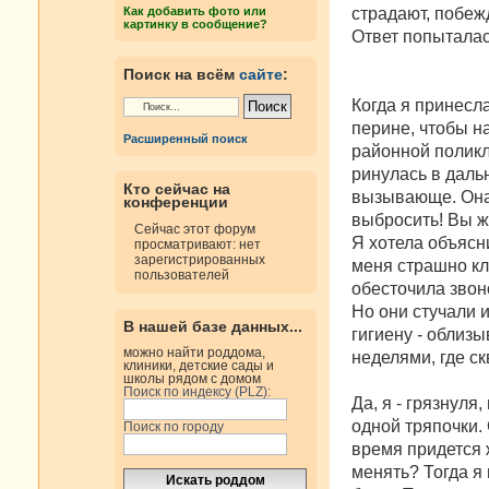
н
страдают, побеж
Как добавить фото или
и
картинку в сообщение?
е
Ответ попыталас
Поиск на всём
сайте
:
Когда я принесла
перине, чтобы н
Расширенный поиск
районной поликл
ринулась в даль
Кто сейчас на
вызывающе. Она 
конференции
выбро­сить! Вы ж
Сейчас этот форум
Я хотела объясни
просматривают: нет
зарегистрированных
меня страшно кл
пользователей
обесточила звоно
Но они стучали 
В нашей базе данных...
гигиену - облизы
можно найти роддома,
неделями, где ск
клиники, детские сады и
школы рядом с домом
Поиск по индексу (PLZ):
Да, я - грязнул
одной тряпочки. 
Поиск по городу
время придет­ся 
менять? Тогда я