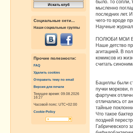
было. То сопли, 
мыс­ленно поглад
последних лет. 
чего-то вроде п
Социальные сети...
Научные журналы
Наши социальные группы
ПОЛЮБИ МОИ 
Наше детство п
агитацией. В по
комиксов из жиз
Прочие полезности:
считать синоним
FAQ
Удалить cookies
Отправить тему по email
Бациллы были ст
Версия для печати
пучки моркови, 
Текущее время: 09.08.2026
фарту­чек отлич
16:27
отличались от а
Часовой пояс:
UTC+02:00
тайные поклонни
Cookie-Policy
Что такое бактер
поздней перестр
Габричевского з
бифидобактерии 