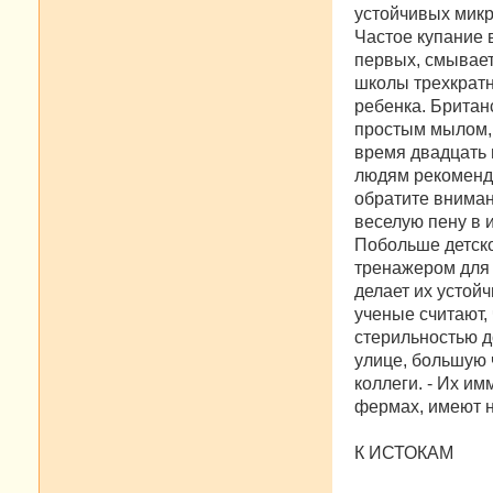
устойчивых мик
Частое купание в
первых, смывает
школы трехкратн
ребенка. Британ
простым мылом, 
время двадцать 
людям рекоменду
обратите вниман
веселую пену в и
Побольше детско
тренажером для 
делает их устой
ученые считают,
стерильностью д
улице, большую 
коллеги. - Их и
фермах, имеют н
К ИСТОКАМ