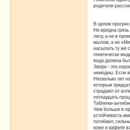
родители рассла
В целом прогрес
Не вредна грязь
лесу, а не в про
мылом, а не «М
насыпать ту же 
генетически мод
вода должна быт
Звери - это хор
немодны. Если в 
Несколько лет н
кото­рым тридца
страдают от алл
пятнадцать проц
Таблетки-антиби
Чем больше в пр
устойчивость ми
погиба­ют, силь
коже и кафеле в