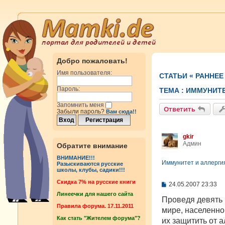
Добро пожаловать!
Имя пользователя:
СТАТЬИ
«
РАННЕЕ
Пароль:
ТЕМА :
ИММУНИТЕТ
Запомнить меня
Ответить
Забыли пароль?
Вам сюда!!
gkir
Админ
Обратите внимание
ВНИМАНИЕ!!!
Иммунитет и аллергия 
Разыскиваются русские
школы, клубы, садики!!!
Cкидка 7% на русские книги
С
24.05.2007 23:33
о
Линеечки для нашего сайта
о
Проведя девять 
б
Правила форума. 17.11.2011
мире, населенн
щ
Как стать "Жителем форума"?
е
их защитить от 