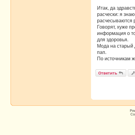
Итак, да здравст
расчески: я зна
расчесываются 
Говорят, хуже п
информация о то
для здоровья.
Мода на старый 
пап.
По источникам 
Ответить
Po
Cop