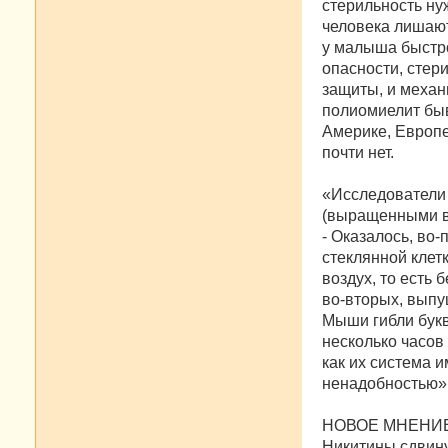
стерильность ну
человека лишают
у малыша быстр
опасности, стер
защиты, и механ
полиомиелит быв
Америке, Европе
почти нет.
«Исследователи
(выращенными в 
- Оказалось, во-
стеклянной клет
воздух, то есть
во-вторых, выпу
Мыши гибли букв
несколько часов
как их система 
ненадобностью»
НОВОЕ МНЕНИ
Никитины сдвину