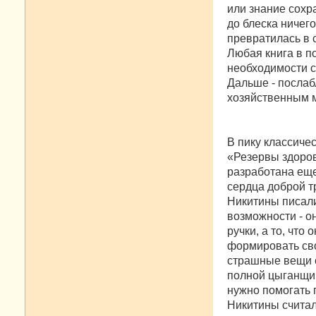
или знание сохр
до блеска ничего
превратилась в 
Любая книга в по
необходимости с
Дальше - послаб
хозяйственным 
В пику классиче
«Резервы здоров
разработана еще
сер­дца доброй 
Никитины писали
возможности - о
ручки, а то, что
формировать сво
страшные вещи с
полной цыганщин
нужно помогать 
Никитины считали