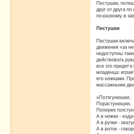
Пестушки, потеш
друг от друга п
по-разному, в за
Пестушки
Пестушки включа
движения «за не
недоступны таки
действовать рука
все это придет к
младенца: играет
его ножками. Пр
массажными дви
«Потягунюшки,
Порастунюшки,
Поперек толсту
А в ножки - ход
А в ручки - хват
А в роток - говор