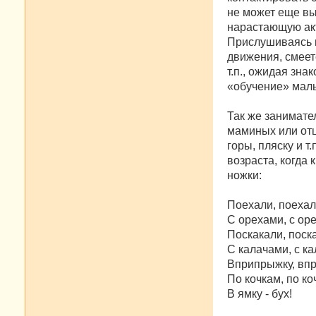
не может еще вы
нарастающую ак
Прислушиваясь к
движения, смеетс
т.п., ожидая зна
«обучение» мал
Так же занимате
маминых или отц
горы, пляску и 
возраста, когда
ножки:
Поехали, поеха
С орехами, с ор
Поскакали, поск
С калачами, с к
Вприпрыжку, впр
По кочкам, по ко
В ямку - бух!