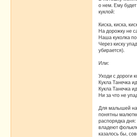
о нем. Ему буде
куклой:
Киска, киска, кис
На дорожку не с
Наша куколка по
Через киску упа
убирается).
Или:
Уходи с дороги к
Кукла Танечка ид
Кукла Танечка ид
Ни за что не упа
Для малышей нач
понятны малютке
распорядка дня: 
владеют фолькло
казалось бы, со