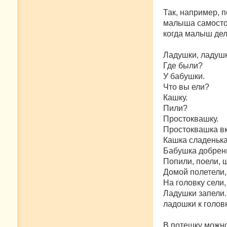
Так, например, 
малыша самостоя
когда малыш дел
Ладушки, ладушк
Где были?
У бабушки.
Что вы ели?
Кашку.
Пили?
Простоквашку.
Простоквашка вк
Кашка сладенька
Бабушка добрен
Попили, поели, 
Домой полетели,
На головку сели,
Ладушки запели.
ладошки к головк
В потешку можно