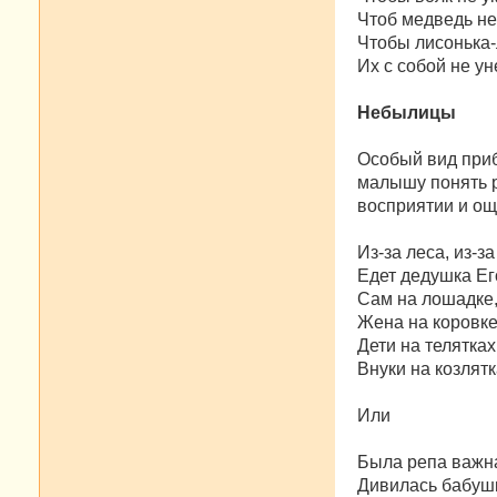
Чтоб медведь не
Чтобы лисонька
Их с собой не ун
Небылицы
Особый вид приб
малышу понять р
восприятии и ощ
Из-за леса, из-за
Едет дедушка Ег
Сам на лошадке
Жена на коровке
Дети на телятках
Внуки на козлятк
Или
Была репа важн
Дивилась бабуш