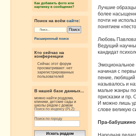
н
Как добавить фото или
и
Лучшие образцы
картинку в сообщение?
е
более насыщенны
почти не исполь
Поиск на всём
сайте
:
понятием «пест
Любовь Павлов
Расширенный поиск
Ведущий научный
кандидат психол
Кто сейчас на
конференции
Сейчас этот форум
Эмоциональное о
просматривают: нет
начиная с первы
зарегистрированных
пользователей
пение, любящий 
называлось и на
малые жанры поэ
В нашей базе данных...
присказки и пр.
можно найти роддома,
клиники, детские сады и
И можно лишь уд
школы рядом с домом
слове великую с
Поиск по индексу (PLZ):
Поиск по городу
Пра-бабушкино
Народная педаг