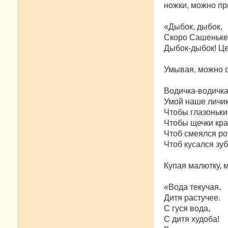
ножки, можно пр
«Дыбок, дыбок,
Скоро Сашеньке 
Дыбок-дыбок! Це
Умывая, можно с
Водичка-водичка
Умой наше личик
Чтобы глазоньки
Чтобы щечки кра
Чтоб смеялся ро
Чтоб кусался зуб
Купая малютку, 
«Вода текучая,
Дитя растучее.
С гуся вода,
С дитя худоба!