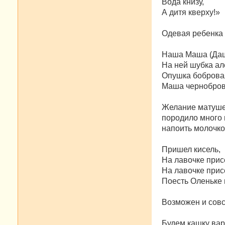
Вода книзу,
А дитя кверху!»
Одевая ребенка 
Наша Маша (Даша
На ней шубка ал
Опушка боброва
Маша чернобров
Желание матуше
породило много 
напоить молочко
Пришел кисель,
На лавочке прис
На лавочке прис
Поесть Оленьке 
Возможен и совс
Будем кашку вар