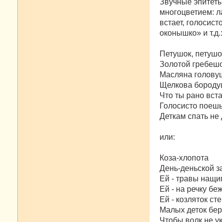
Звучные эпитеты
многоцветием: л
встает, голосис
оконышко» и т.д.
Петушок, петушо
Золотой гребешо
Масляна голову
Щелкова бороду
Что ты рано вст
Голосисто поешь
Деткам спать не
или:
Коза-хлопота
День-деньской з
Ей - травы нащи
Ей - на речку бе
Ей - козляток сте
Малых деток бер
Чтобы волк не у