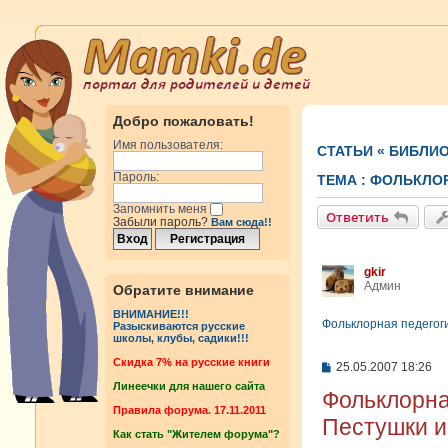
Добро пожаловать!
Имя пользователя:
СТАТЬИ
«
БИБЛИО
Пароль:
ТЕМА :
ФОЛЬКЛОР
Запомнить меня
Ответить
Забыли пароль?
Вам сюда!!
gkir
Админ
Обратите внимание
ВНИМАНИЕ!!!
Фольклорная педегог
Разыскиваются русские
школы, клубы, садики!!!
Cкидка 7% на русские книги
С
25.05.2007 18:26
о
Линеечки для нашего сайта
Фольклорна
о
б
Правила форума. 17.11.2011
Пестушки и
щ
Как стать "Жителем форума"?
е