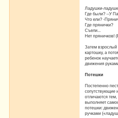
Ладушки-ладушк
Где были? --У Па
Что ели? -Пряни
Где прянички?
Съели...
Нет пряничков! (
Затем взрослый 
картошку, а пото
ребенок научает
движения руками
Потешки
Постепенно пест
сопутствующие и
отличаются тем,
выполняет самос
потешки: движен
ручками («ладушк