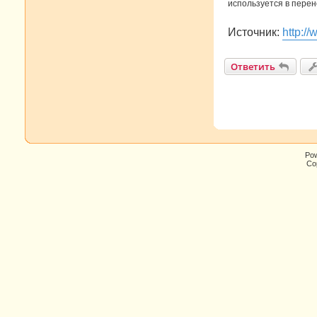
используется в перен
Источник:
http:/
Ответить
Po
Cop