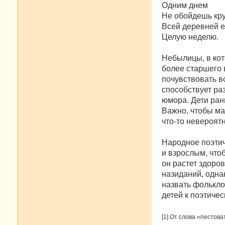
Одним днем
Не обойдешь кру
Всей деревней 
Целую неделю.
Небылицы, в кот
более старшего 
почувствовать в
способствует ра
юмора. Дети ран
Важно, чтобы ма
что-то невероят
Народное поэтич
и взрослым, чтоб
он растет здоро
назиданий, одна
назвать фолькл
детей к поэтиче
[1] От слова «пестова