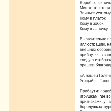
Воробью, синичк
Мишке толстопят
Заиньке усатому
Кому в платок,
Кому в зобок,
Кому в лапочку.
Выразительно пр
иллюстрацию, на
внешних особенн
прибаутки, в за
следует изобрази
орешек, благода
«А нашей Галеньк
Угощайся, Гален
Прибаутки подо
игрушкам, где в
признаками: у Га
бородушка», куро