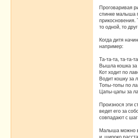
Проговаривая р
спинке малыша п
прикосновения.
то одной, то дру
Когда дитя начи
например:
Та-та-та, та-та-та
Вышла кошка за 
Кот ходит по лав
Водит кошку за л
Топы-топы по ла
Цапы-цапы за ла
Произнося эти с
ведет его за со
совпадают с шаг
Малыша можно во
и, широко расст