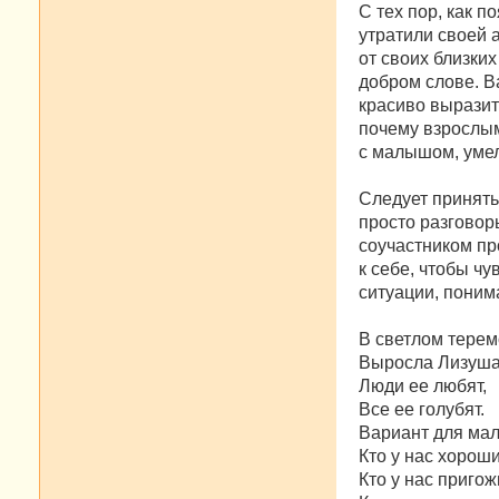
С тех пор, как п
утратили своей а
от своих близких
добром слове. В
красиво выразит
почему взрослым
с малышом, умел
Следует принять
просто разговор
соучастником пр
к себе, чтобы ч
ситуации, поним
В светлом терем
Выросла Лизуша
Люди ее любят,
Все ее голубят.
Вариант для мал
Кто у нас хорош
Кто у нас приго