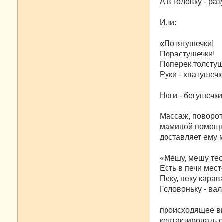
А в головку - ра
Или:
«Потягушечки!
Порастушечки!
Поперек толстуш
Руки - хватушечк
Ноги - бегушечки
Массаж, поворот
маминой помощью
доставляет ему 
«Мешу, мешу тес
Есть в печи мест
Пеку, пеку карав
Головоньку - вал
происходящее вы
контактировать 