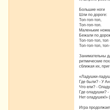
Большие ноги
Шли по дороге:
Топ-топ-топ,
Топ-топ-топ.
Маленькие ножк
Бежали по дорож
Топ-топ-топ, топ 
Топ-топ-топ, топ-
Занимательны дл
ритмические по
сближая их, при
«Ладушки-ладуш
Где были? - У А
Что ели? - Олад
Где оладушки? - 
Нет оладушек!» 
Игра продолжает