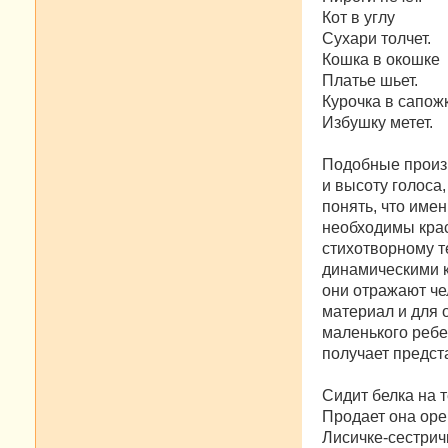
Кот в углу
Сухаpи толчет.
Кошка в окошке
Платье шьет.
Курочка в сапож
Избушку метет.
Подобные произв
и высоту голос
понять, что имен
необходимы кра
стихотворному т
динамическими к
они отражают че
материал и для 
маленького ребе
получает предст
Сидит белка на 
Продает она оре
Лисичке-сестрич