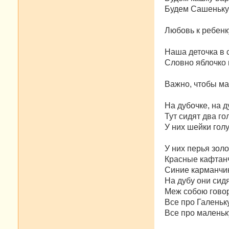
Будем Сашеньку
Любовь к ребенк
Наша деточка в с
Словно яблочко 
Важно, чтобы ма
На дубочке, на д
Тут сидят два го
У них шейки гол
У них перья зол
Красные кафтан
Синие карманчи
На дубу они сидя
Меж собою говор
Все про Галеньк
Все про маленьку