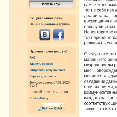
самых маленьких
таят в себе нема
достоинства. Пр
Социальные сети...
восклицания и 
Наши социальные группы
прислушиваться,
Неповторимое св
тот период, ког
реакция на слов
Прочие полезности:
Следует отметит
FAQ
маленького ребе
Удалить cookies
микропериоды ран
мес. Новорожден
Отправить тему по email
меняется каждые
Версия для печати
овладении движ
Текущее время: 07.08.2026
01:47
проявлениями, п
коммуникативным
Часовой пояс:
UTC+02:00
каждого назван
Cookie-Policy
соответствующие
также 2-го и 3-го