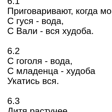
6.1
Приговаривают, когда мо
С гуся - вода,
С Вали - вся худоба.
6.2
С гоголя - вода,
С младенца - худоба
Укатись вся.
6.3
Дитя растучее,