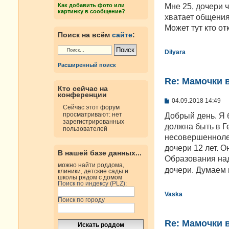
н
Мне 25, дочери ч
Как добавить фото или
и
картинку в сообщение?
е
хватает общения
Может тут кто от
Поиск на всём
сайте
:
Dilyara
Расширенный поиск
Re: Мамочки в
Кто сейчас на
конференции
С
04.09.2018 14:49
о
Сейчас этот форум
о
просматривают: нет
Добрый день. Я 
б
зарегистрированных
должна быть в Г
щ
пользователей
е
несовершенноле
н
дочери 12 лет. О
и
В нашей базе данных...
е
Образования над
можно найти роддома,
дочери. Думаем 
клиники, детские сады и
школы рядом с домом
Поиск по индексу (PLZ):
Vaska
Поиск по городу
Re: Мамочки в