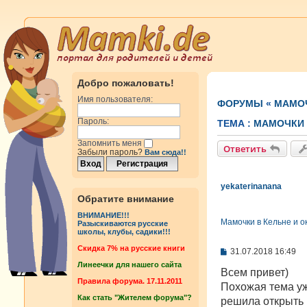
Добро пожаловать!
Имя пользователя:
ФОРУМЫ
«
МАМОЧ
Пароль:
ТЕМА :
МАМОЧКИ 
Запомнить меня
Ответить
Забыли пароль?
Вам сюда!!
yekaterinanana
Обратите внимание
ВНИМАНИЕ!!!
Мамочки в Кельне и о
Разыскиваются русские
школы, клубы, садики!!!
Cкидка 7% на русские книги
С
31.07.2018 16:49
о
Линеечки для нашего сайта
о
Всем привет)
б
Правила форума. 17.11.2011
Похожая тема уже
щ
Как стать "Жителем форума"?
е
решила открыть 