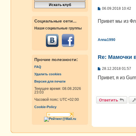
С
06.09.2018 10:42
о
о
Привет мы из Фл
Социальные сети...
б
щ
Наши социальные группы
е
н
и
Anna1990
е
Re: Мамочки в
Прочие полезности:
FAQ
С
28.12.2018 01:57
о
Удалить cookies
о
Привет, я из Gu
б
Версия для печати
щ
Текущее время: 08.08.2026
е
23:03
н
и
Ответить
Часовой пояс:
UTC+02:00
е
Cookie-Policy