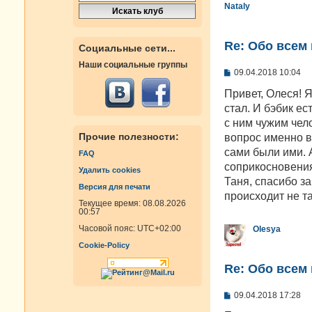
Nataly
Re: Oбо всем 
Социальные сети...
Наши социальные группы
С
09.04.2018 10:04
о
о
Привет, Олеся! 
б
стал. И бэбик ес
щ
е
с ним чужим чело
н
Прочие полезности:
вопрос именно в 
и
е
сами были ими. А
FAQ
соприкосновени
Удалить cookies
Таня, спасибо за
Версия для печати
происходит не та
Текущее время: 08.08.2026
00:57
Часовой пояс:
UTC+02:00
Olesya
Cookie-Policy
Re: Oбо всем 
С
09.04.2018 17:28
о