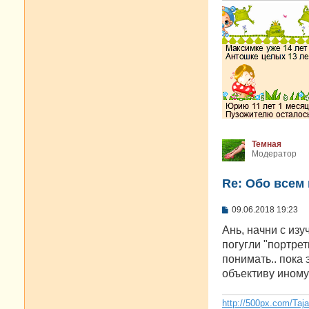
Темная
Модератор
Re: Oбо всем 
С
09.06.2018 19:23
о
о
Ань, начни с изу
б
погугли "портре
щ
е
понимать.. пока
н
объективу иному 
и
е
http://500px.com/Taj