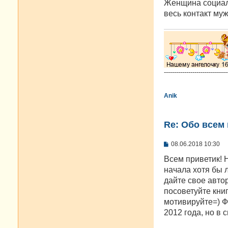
е
Женщина социал
весь контакт муж
-------------------------------
Anik
Re: Oбо всем 
С
08.06.2018 10:30
о
о
Всем приветик! 
б
начала хотя бы л
щ
е
дайте свое автор
н
посоветуйте книгу
и
е
мотивируйте=) Ф
2012 года, но в