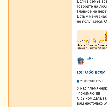
о
Если в семье вс
б
говорите на любы
щ
е
Главное не пере
н
Есть у меня знак
и
е
не получается. О
wika
Re: Oбо всем 
С
28.05.2018 12:22
о
о
У нас племянник 
б
"понимяю"!!!!
щ
е
С сыном дела та
н
вам настолько б
и