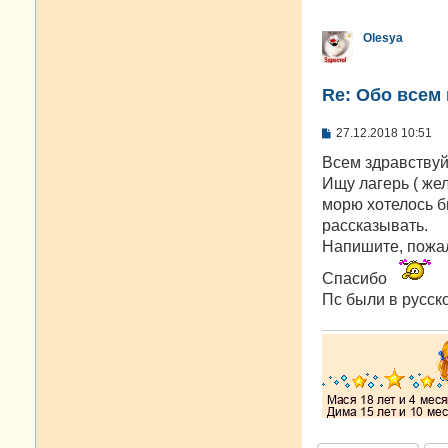
Olesya
Re: Oбо всем 
С
27.12.2018 10:51
о
о
Всем здравствуй
б
Ищу лагерь ( жел
щ
е
морю хотелось б
н
рассказывать.
и
е
Напишите, пожалу
Спасибо
Пс были в русско