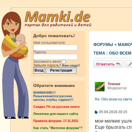
Добро пожаловать!
Имя пользователя:
ФОРУМЫ
«
МАМОЧ
Пароль:
ТЕМА :
OБО ВСЕМ 
Запомнить меня
Ответить
Забыли пароль?
Вам сюда!!
Темная
Обратите внимание
Модератор
ВНИМАНИЕ!!!
Разыскиваются русские
Re: Oбо всем на свете
школы, клубы, садики!!!
Cкидка 7% на русские книги
С
05.04.2018 20:15
Линеечки для нашего сайта
о
о
мои мелкие ушли,
Правила форума. 17.11.2011
б
Еще брызгать спи
Как стать "Жителем форума"?
щ