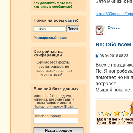
е
Зато мышки к на
Как добавить фото или
н
картинку в сообщение?
и
е
http://500px.com/Taj
Поиск на всём
сайте
:
Olesya
Расширенный поиск
Re: Oбо всем 
Кто сейчас на
конференции
С
08.04.2018 08:23
о
Сейчас этот форум
о
Всех с празднико
просматривают: нет
б
Пс. Я попробовал
зарегистрированных
щ
пользователей
е
помогает, но на
н
потравят.
и
В нашей базе данных...
е
Мышей пока нет, 
можно найти роддома,
клиники, детские сады и
школы рядом с домом
Поиск по индексу (PLZ):
Поиск по городу