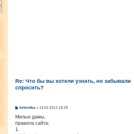
Re: Что бы вы хотели узнать, но забывали
спросить?
С
kirieshka
»
14.02.2012 18:29
о
о
Милые дамы,
б
правила сайта:
щ
е
1.
н