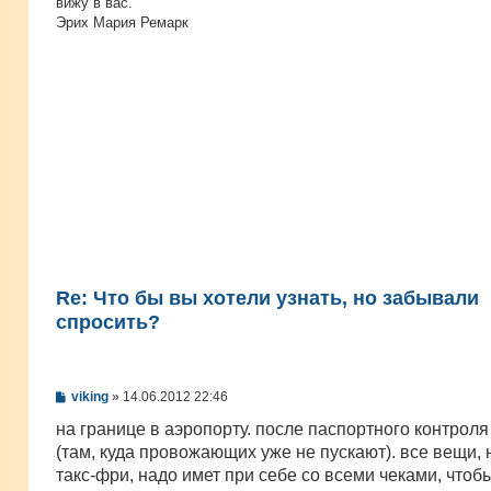
вижу в вас.
Эрих Мария Ремарк
Re: Что бы вы хотели узнать, но забывали
спросить?
С
viking
»
14.06.2012 22:46
о
о
на границе в аэропорту. после паспортного контроля
б
(там, куда провожающих уже не пускают). все вещи, 
щ
е
такс-фри, надо имет при себе со всеми чеками, чтоб
н