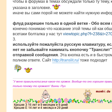
чтобы в форумах в темах обсуждали только ту тему, 
и
е
указана в заголовке.
иначе вы сами порой не можете найти нужную инфо
флуд разрешен только в одной ветке - Обо всем 
конечно понимаю что название этой темы ой как об
всетаки болталка у нас тут
viewtopic.php?f=238&t=27
3.
используйте пожалуйста русскую клавиатуру, ес
нет не забывайте нажимать кнопочку "Транслит"
отправкой сообщения
. Эта кнопка есть и в быстром
полном ответе. Сайт
http://translit.ru/
тоже подходит
"У меня правильнописание какое-то хромое. Вообще-то оно хорошее прави
только почему-то хромает" Винни -Пух