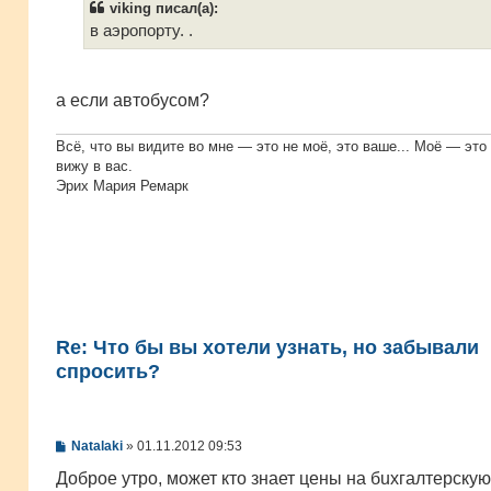
viking писал(а):
щ
е
в аэропорту. .
н
и
е
а если автобусом?
Всё, что вы видите во мне — это не моё, это ваше... Моё — это 
вижу в вас.
Эрих Мария Ремарк
Re: Что бы вы хотели узнать, но забывали
спросить?
С
Natalaki
»
01.11.2012 09:53
о
о
Доброе утро, может кто знает цены на бuхгалтерскую 