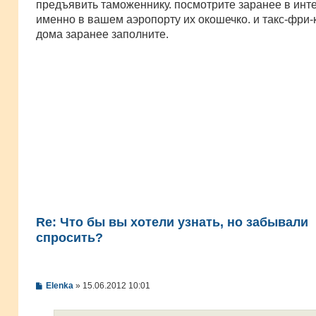
предъявить таможеннику. посмотрите заранее в инте
и
е
именно в вашем аэропорту их окошечко. и такс-фри
дома заранее заполните.
Re: Что бы вы хотели узнать, но забывали
спросить?
С
Elenka
»
15.06.2012 10:01
о
о
б