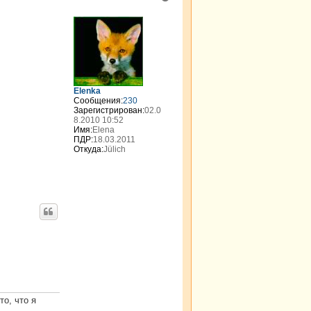
е
р
н
у
т
ь
с
я
Elenka
к
Сообщения:
230
н
Зарегистрирован:
02.0
а
8.2010 10:52
Имя:
Elena
ч
ПДР:
18.03.2011
а
Откуда:
Jülich
л
у
то, что я