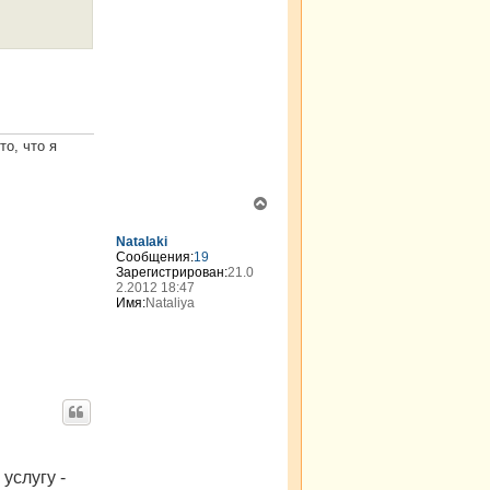
то, что я
В
е
р
Natalaki
н
Сообщения:
19
Зарегистрирован:
21.0
у
2.2012 18:47
т
Имя:
Nataliya
ь
с
я
к
н
а
ч
а
л
у
услугу -