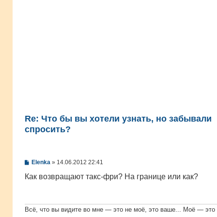
Re: Что бы вы хотели узнать, но забывали
спросить?
С
Elenka
»
14.06.2012 22:41
о
о
Как возвращают такс-фри? На границе или как?
б
щ
е
н
и
Всё, что вы видите во мне — это не моё, это ваше... Моё — это 
е