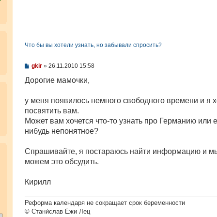
Что бы вы хотели узнать, но забывали спросить?
С
gkir
»
26.11.2010 15:58
о
о
Дорогие мамочки,
б
щ
е
у меня появилось немного свободного времени и я х
н
посвятить вам.
и
е
Может вам хочется что-то узнать про Германию или е
нибудь непонятное?
.
Спрашивайте, я постараюсь найти информацию и м
можем это обсудить.
Кирилл
Реформа календаря не сокращает срок беременности
© Стани́слав Е́жи Лец