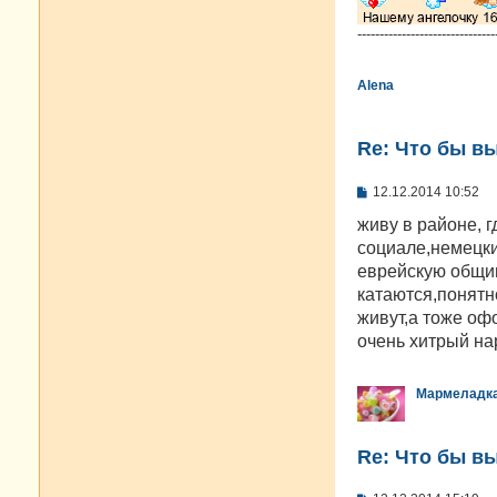
-------------------------------
Alena
Re: Что бы в
С
12.12.2014 10:52
о
о
живу в районе, 
б
социале,немецки
щ
е
еврейскую общи
н
катаются,понятн
и
е
живут,а тоже оф
очень хитрый нар
Мармеладк
Re: Что бы в