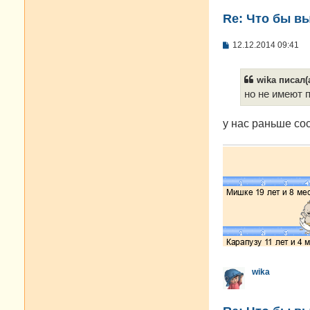
Re: Что бы в
С
12.12.2014 09:41
о
о
б
wika писал(а
щ
е
но не имеют 
н
и
е
у нас раньше со
wika