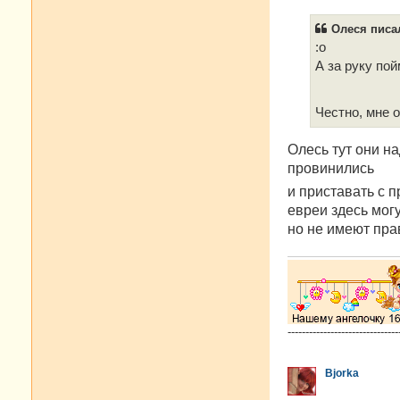
о
б
Олеся писал
щ
е
:о
н
А за руку пой
и
е
Честно, мне 
Oлесь тут они н
провинились
и приставать с 
евреи здесь могу
но не имеют пра
-------------------------------
Bjorka