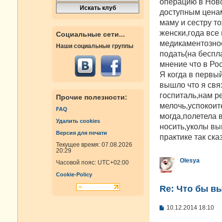
операцию в Ново
щ
е
доступным ценам
н
маму и сестру т
и
е
женски,года все
Социальные сети...
медикаментозное
Наши социальные группы
подать(на беспл
мнение что в Ро
Я когда в первы
вышло что я свя
госпиталь,нам р
Прочие полезности:
мелочь,успокоит
FAQ
могда,полетела 
Удалить cookies
носить,уколы вып
Версия для печати
практике так ска
Текущее время: 07.08.2026
20:29
Olesya
Часовой пояс:
UTC+02:00
Cookie-Policy
Re: Что бы в
С
10.12.2014 18:10
о
о