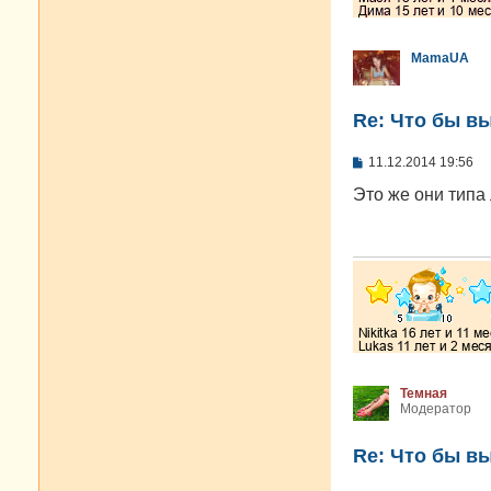
MamaUA
Re: Что бы в
С
11.12.2014 19:56
о
о
Это же они типа 
б
щ
е
н
и
е
Темная
Модератор
Re: Что бы в