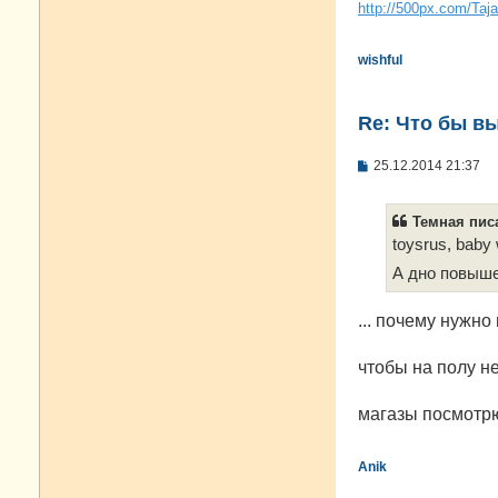
и
http://500px.com/Taj
е
wishful
Re: Что бы в
С
25.12.2014 21:37
о
о
б
Темная писа
щ
е
toysrus, baby
н
А дно повыш
и
е
... почему нужно
чтобы на полу не
магазы посмотрю
Anik