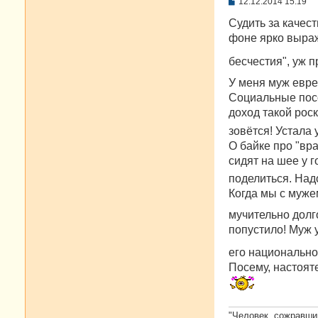
С
12.12.2014 15:19
о
о
Судить за качес
б
фоне ярко выраж
щ
е
бесчестия", уж п
н
и
е
У меня муж еврей
Социальные пособ
доход такой рос
зовётся! Устала 
О байке про "вр
сидят на шее у 
поделиться. Над
Когда мы с муже
мучительно долг
попустило! Муж у
его национально
Посему, настоят
"Человек, сожравши