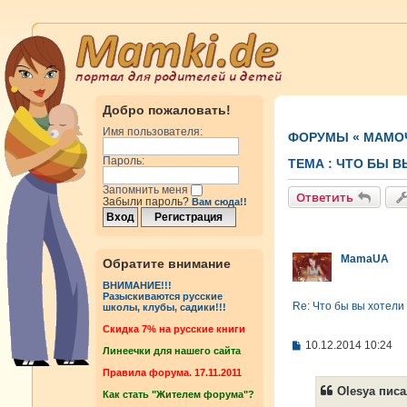
Добро пожаловать!
Имя пользователя:
ФОРУМЫ
«
МАМОЧ
Пароль:
ТЕМА :
ЧТО БЫ В
Запомнить меня
Ответить
Забыли пароль?
Вам сюда!!
MamaUA
Обратите внимание
ВНИМАНИЕ!!!
Разыскиваются русские
Re: Что бы вы хотели
школы, клубы, садики!!!
Cкидка 7% на русские книги
С
10.12.2014 10:24
Линеечки для нашего сайта
о
о
Правила форума. 17.11.2011
б
Olesya писа
Как стать "Жителем форума"?
щ