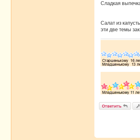
о
Сладкая выпечк
б
щ
е
н
Салат из капуст
и
е
эти две темы за
Ответить