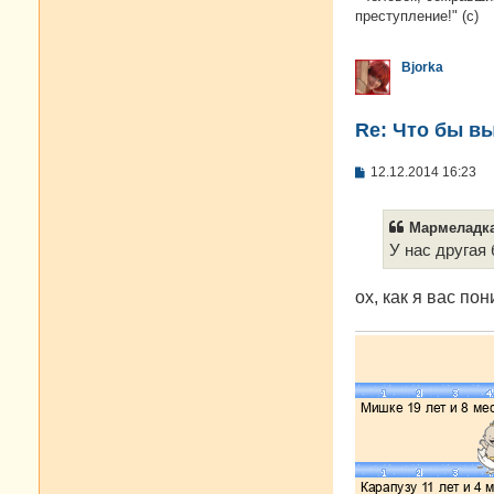
преступление!" (с)
Bjorka
Re: Что бы в
С
12.12.2014 16:23
о
о
б
Мармеладка
щ
е
У нас другая 
н
и
е
ох, как я вас по