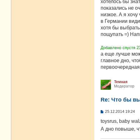
е
хотелось бы знат
н
показались не о
и
е
низкое. А я хочу
в Германии види
хотя бы выбрать 
пощупать =) Нап
Добавлено спустя 2
а еще лучше мож
главное дно, что
первоочередная
Темная
Модератор
Re: Что бы в
С
25.12.2014 19:24
о
о
toysrus, baby wa
б
А дно повыше, 
щ
е
н