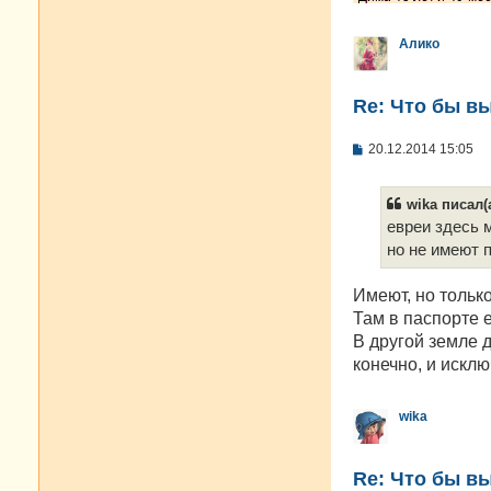
Алико
Re: Что бы в
С
20.12.2014 15:05
о
о
б
wika писал(а
щ
е
евреи здесь 
н
но не имеют 
и
е
Имеют, но только
Там в паспорте е
В другой земле 
конечно, и исклю
wika
Re: Что бы в