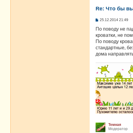
Re: Что бы в
С
25.12.2014 21:49
о
о
По поводу не па
б
кроватки, не по
щ
е
По поводу крова
н
стандартные, бе
и
е
дома направлять
Темная
Модератор