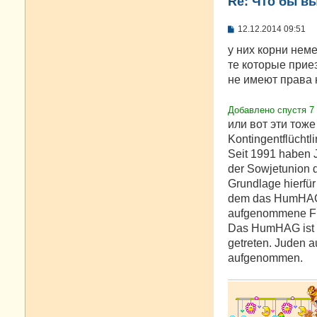
Re: Что бы в
С
12.12.2014 09:51
о
о
у них корни нем
б
тe которые прие
щ
е
не имеют права 
н
и
е
Добавлено спустя 7 
или вот эти тож
Kontingentflüchtl
Seit 1991 haben 
der Sowjetunion d
Grundlage hierfür
dem das HumHAG 
aufgenommene Flü
Das HumHAG ist d
getreten. Juden 
aufgenommen.