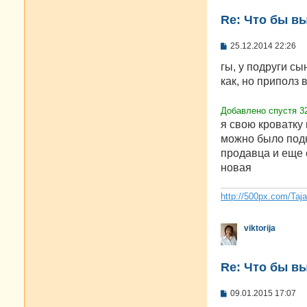
Re: Что бы в
С
25.12.2014 22:26
о
о
гы, у подруги сы
б
как, но приполз 
щ
е
н
Добавлено спустя 3
и
е
я свою кроватку 
можно было подн
продавца и еще 
новая
http://500px.com/Taj
viktorija
Re: Что бы в
С
09.01.2015 17:07
о