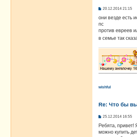
С
20.12.2014 21:15
о
о
они везде есть 
б
пс
щ
е
против евреев и
н
в семьe так сказ
и
е
-------------------------------
wishful
Re: Что бы в
С
25.12.2014 16:55
о
о
Ребята, привет! 
б
можно купить де
щ