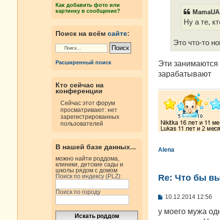
е
Как добавить фото или
н
картинку в сообщение?
MamaUA 
и
е
Ну а те, к
Поиск на всём
сайте
:
Это что-то н
Эти занимаются 
Расширенный поиск
зарабатывают
Кто сейчас на
конференции
Сейчас этот форум
просматривают: нет
зарегистрированных
пользователей
В нашей базе данных...
Alena
можно найти роддома,
клиники, детские сады и
школы рядом с домом
Re: Что бы в
Поиск по индексу (PLZ):
Поиск по городу
С
10.12.2014 12:56
о
о
у моего мужа од
б