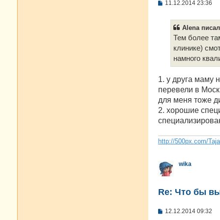
С
11.12.2014 23:36
о
о
б
Alena писал(
щ
е
Тем более та
н
клинике) смот
и
е
намного квал
1. у друга маму 
перевели в Москв
для меня тоже ди
2. хорошие спец
специализирова
http://500px.com/Taj
wika
Re: Что бы в
С
12.12.2014 09:32
о