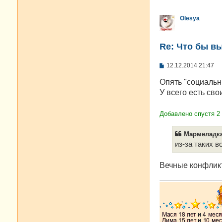
Olesya
Re: Что бы в
С
12.12.2014 21:47
о
о
Опять "социальн
б
У всего есть св
щ
е
н
и
Добавлено спустя 2
е
Мармеладка
из-за таких 
Вечные конфлик