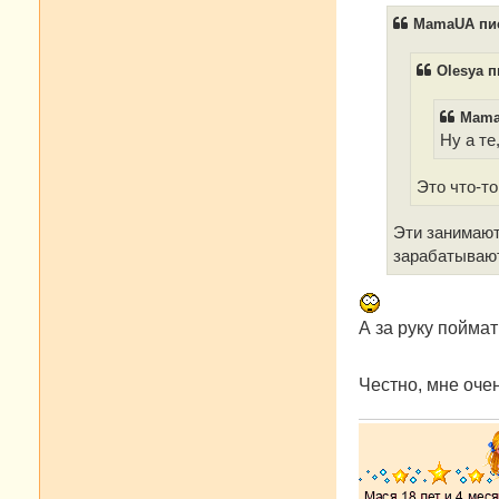
б
MamaUA пис
щ
е
н
Olesya п
и
е
Mama
Ну а те
Это что-т
Эти занимают
зарабатываю
А за руку поймат
Честно, мне очен