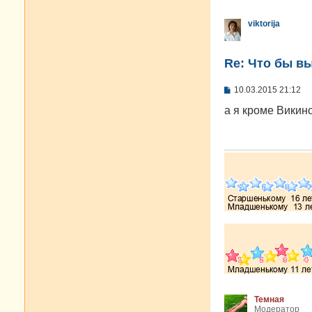
viktorija
Re: Что бы в
С
10.03.2015 21:12
о
о
а я кроме Викин
б
щ
е
н
и
е
Темная
Модератор