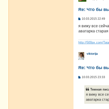
Re: Что бы в
С
10.03.2015 22:49
о
о
я вижу все сейч
б
аватарка старая
щ
е
н
и
http://500px.com/Taj
е
viktorija
Re: Что бы в
С
10.03.2015 23:33
о
о
б
Темная писа
щ
е
я вижу все с
н
аватарка ста
и
е