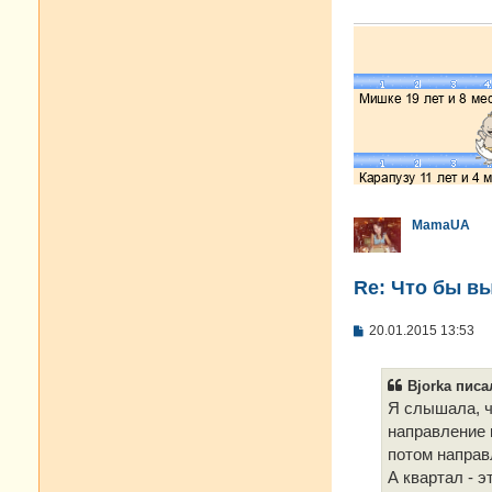
е
MamaUA
Re: Что бы в
С
20.01.2015 13:53
о
о
б
Bjorka писал
щ
е
Я слышала, ч
н
направление к
и
е
потом направ
А квартал - э