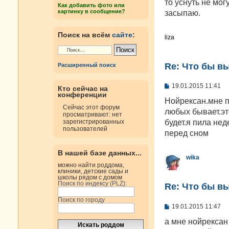
е
то уснуть не мог
Как добавить фото или
н
картинку в сообщение?
засыпаю.
и
е
Поиск на всём
сайте
:
liza
Re: Что бы в
Расширенный поиск
С
19.01.2015 11:41
Кто сейчас на
о
конференции
о
Нойрексан.мне п
б
Сейчас этот форум
любых бывает.эт
щ
просматривают: нет
е
будет.я пила нед
зарегистрированных
н
пользователей
перед сном
и
е
В нашей базе данных...
wika
можно найти роддома,
клиники, детские сады и
школы рядом с домом
Поиск по индексу (PLZ):
Re: Что бы в
Поиск по городу
С
19.01.2015 11:47
о
о
а мне нойрексан
б