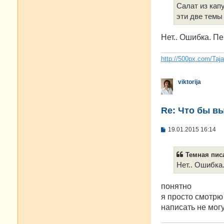
Салат из кап
эти две темы
Нет.. Ошибка. П
http://500px.com/Taj
viktorija
Re: Что бы в
С
19.01.2015 16:14
о
о
б
Темная писа
щ
е
Нет.. Ошибка
н
и
е
понятно
я просто смотрю
написать не мог