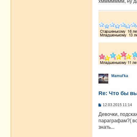
хммммммм, ну д
Mamul'ka
Re: Что бы в
С
12.03.2015 11:14
о
о
Девочки, подска
б
параграфам?( во
щ
е
знать...
н
и