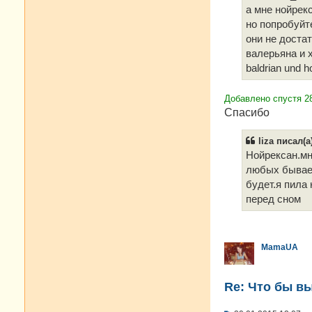
а мне нойрек
но попробуйт
они не доста
валерьяна и 
baldrian und h
Добавлено спустя 28
Cпасибо
liza писал(а
Нойрексан.мн
любых бывает
будет.я пила
перед сном
MamaUA
Re: Что бы в