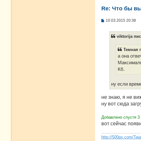
Re: Что бы в
С
10.03.2015 20:38
о
о
б
viktorija пис
щ
е
н
Темная п
и
е
а она отв
Максималь
Кб.
ну если врем
не знаю, я не ви
ну вот сюда загр
Добавлено спустя 3
вот сейчас появ
http://500px.com/Taj