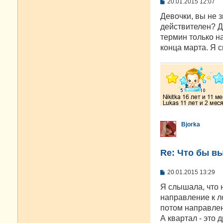
С
20.01.2015 12:07
о
о
Девочки, вы не з
б
действителен? Д
щ
е
термин только на
н
конца марта. Я с
и
е
Bjorka
Re: Что бы в
С
20.01.2015 13:29
о
о
Я слышала, что 
б
направление к ло
щ
е
потом направле
н
А квартал - это д
и