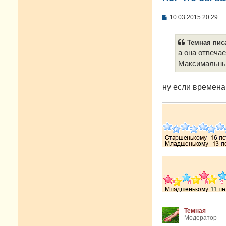
С
10.03.2015 20:29
о
о
б
Темная писа
щ
е
а она отвеча
н
Максимальные
и
е
ну если времена
Темная
Модератор