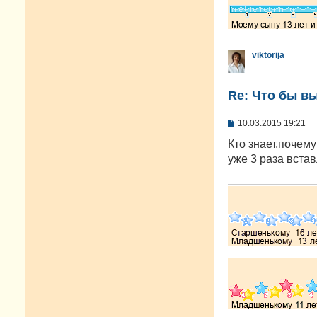
viktorija
Re: Что бы в
С
10.03.2015 19:21
о
о
Кто знает,почем
б
уже 3 раза встав
щ
е
н
и
е