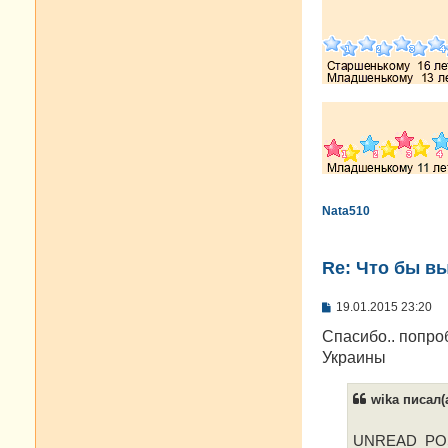
Nata510
Re: Что бы в
С
19.01.2015 23:20
о
о
Cпасибо.. попроб
б
Украины
щ
е
н
wika писал(а
и
е
UNREAD_POST