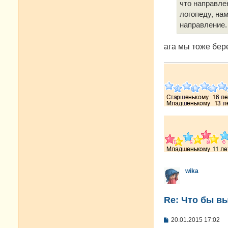
что направле
и
е
логопеду, нам
направление.
ага мы тоже бер
wika
Re: Что бы в
С
20.01.2015 17:02
о