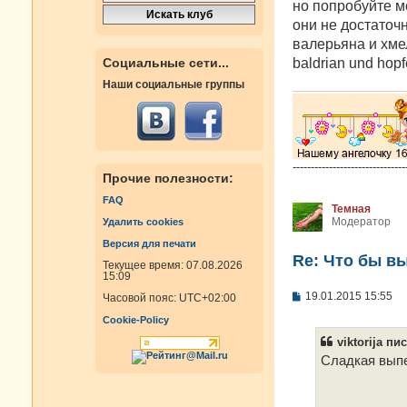
но попробуйте м
щ
е
они не достаточн
н
валерьяна и хмел
и
е
baldrian und hop
Социальные сети...
Наши социальные группы
-------------------------------
Прочие полезности:
FAQ
Темная
Модератор
Удалить cookies
Версия для печати
Re: Что бы в
Текущее время: 07.08.2026
15:09
С
19.01.2015 15:55
Часовой пояс:
UTC+02:00
о
о
Cookie-Policy
б
viktorija пис
щ
е
Сладкая вып
н
и
е