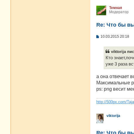
Темная
Модератор
Re: Что бы в
С
10.03.2015 20:18
о
о
б
viktorija пис
щ
е
Кто знает,по
н
уже 3 раза вс
и
е
а она отвечает 
Максимальные ра
ps: png весит ме
http://500px.com/Taj
viktorija
Re: Что бы в