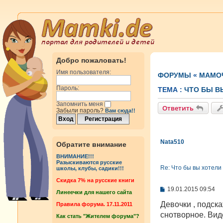
Добро пожаловать!
Имя пользователя:
ФОРУМЫ
«
МАМОЧ
Пароль:
ТЕМА :
ЧТО БЫ В
Запомнить меня
Ответить
Забыли пароль?
Вам сюда!!
Nata510
Обратите внимание
ВНИМАНИЕ!!!
Разыскиваются русские
Re: Что бы вы хотели
школы, клубы, садики!!!
Cкидка 7% на русские книги
С
19.01.2015 09:54
Линеечки для нашего сайта
о
о
Девочки , подск
Правила форума. 17.11.2011
б
снотворное. Виде
Как стать "Жителем форума"?
щ