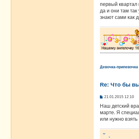
о
первый квартал 
б
да и они там так
щ
е
знают сами как 
н
и
е
-------------------------------
Девочка-припевочка
Re: Что бы в
С
21.01.2015 12:10
о
о
Наш детский вра
б
марте. Я специа
щ
е
или нужно взять
н
и
е