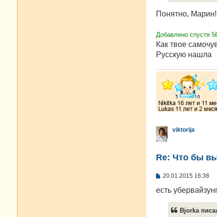
Понятно, Марин!
Добавлено спустя 56
Как твое самочу
Русскую нашла
viktorija
Re: Что бы в
С
20.01.2015 16:38
о
о
есть убервайзунг
б
щ
е
Bjorka писал
н