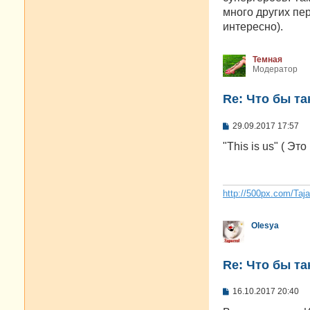
щ
е
много других пер
н
интересно).
и
е
Темная
Модератор
Re: Что бы т
С
29.09.2017 17:57
о
о
"This is us" ( Это
б
щ
е
н
и
http://500px.com/Taj
е
Olesya
Re: Что бы т
С
16.10.2017 20:40
о