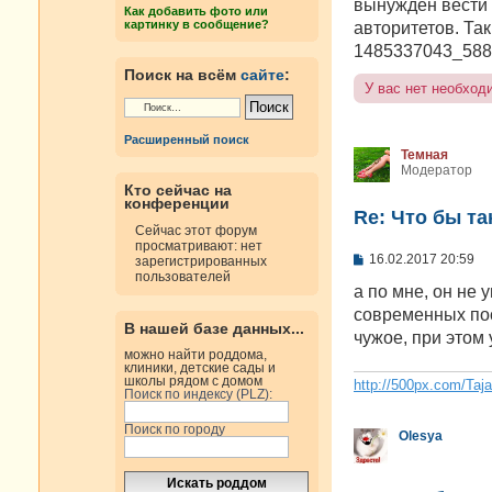
е
вынужден вести
Как добавить фото или
н
картинку в сообщение?
авторитетов. Так
и
е
1485337043_588
Поиск на всём
сайте
:
У вас нет необход
Расширенный поиск
Темная
Модератор
Кто сейчас на
конференции
Re: Что бы т
Сейчас этот форум
просматривают: нет
С
16.02.2017 20:59
зарегистрированных
о
пользователей
о
а по мне, он не
б
современных пос
щ
В нашей базе данных...
е
чужое, при этом 
н
можно найти роддома,
и
клиники, детские сады и
е
школы рядом с домом
http://500px.com/Taj
Поиск по индексу (PLZ):
Поиск по городу
Olesya