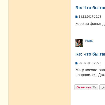
Re: Что бы т
С
13.12.2017 19:18
о
о
хороши фильм дл
б
щ
е
н
и
Fiona
е
Re: Что бы т
С
25.05.2018 20:26
о
о
Могу посоветова
б
понравился. Даж
щ
е
н
и
Ответить
е