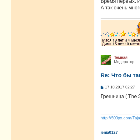
о
Время первых. 
б
А так очень мног
щ
е
н
и
е
Темная
Модератор
Re: Что бы т
С
17.10.2017 02:27
о
о
Грешница ( The 
б
щ
е
н
и
http://500px.com/Taj
е
jenia0127