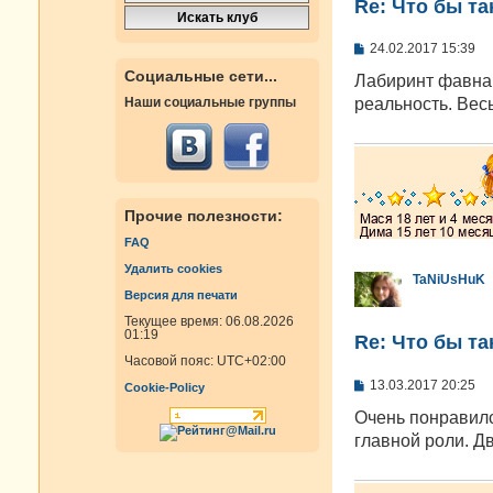
Re: Что бы т
С
24.02.2017 15:39
о
Социальные сети...
о
Лабиринт фавна.
б
реальность. Вес
Наши социальные группы
щ
е
н
и
е
Прочие полезности:
FAQ
Удалить cookies
TaNiUsHuK
Версия для печати
Текущее время: 06.08.2026
01:19
Re: Что бы т
Часовой пояс:
UTC+02:00
С
13.03.2017 20:25
Cookie-Policy
о
о
Очень понравилс
б
главной роли. Д
щ
е
н
и