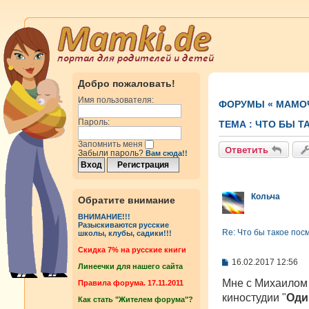
Добро пожаловать!
Имя пользователя:
ФОРУМЫ
«
МАМОЧ
Пароль:
ТЕМА :
ЧТО БЫ Т
Запомнить меня
Ответить
Забыли пароль?
Вам сюда!!
Кольча
Обратите внимание
ВНИМАНИЕ!!!
Разыскиваются русские
Re: Что бы такое пос
школы, клубы, садики!!!
Cкидка 7% на русские книги
С
16.02.2017 12:56
Линеечки для нашего сайта
о
о
Мне с Михаилом
Правила форума. 17.11.2011
б
киностудии "
Оди
Как стать "Жителем форума"?
щ