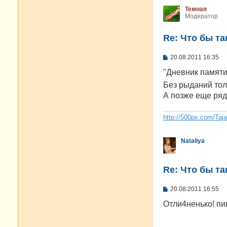
Темная
Модератор
Re: Что бы т
С
20.08.2011 16:35
о
о
"Дневник памят
б
Без рыданий то
щ
е
А позже еще ря
н
и
е
http://500px.com/Taj
Nataliya
Re: Что бы т
С
20.08.2011 16:55
о
о
Отли4ненько! пи
б
щ
е