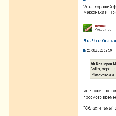
о
о
Wika, хороший ф
б
Макконахи и "Тр
щ
е
н
и
Темная
е
Модератор
Re: Что бы т
С
21.08.2011 12:50
о
о
б
Виктория M
щ
е
Wika, хороши
н
Макконахи и 
и
е
мне тоже понрав
просмотр време
"Области тьмы" 