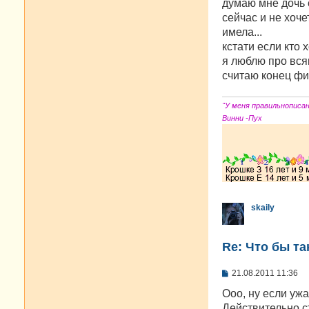
думаю мне дочь с
сейчас и не хоче
имела...
кстати если кто
я люблю про всяк
считаю конец фил
"У меня правильнописа
Винни -Пух
skaily
Re: Что бы т
С
21.08.2011 11:36
о
о
Ооо, ну если ужа
б
Действительно 