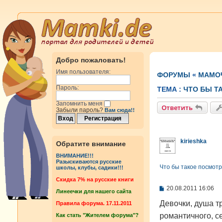
Добро пожаловать!
Имя пользователя:
ФОРУМЫ
«
МАМОЧ
Пароль:
ТЕМА :
ЧТО БЫ Т
Запомнить меня
Ответить
Забыли пароль?
Вам сюда!!
kirieshka
Обратите внимание
ВНИМАНИЕ!!!
Разыскиваются русские
Что бы такое посмот
школы, клубы, садики!!!
Cкидка 7% на русские книги
С
20.08.2011 16:06
Линеечки для нашего сайта
о
о
Девочки, душа тр
Правила форума. 17.11.2011
б
романтичного, с
Как стать "Жителем форума"?
щ