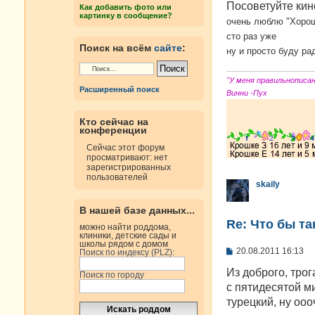
е
Посоветуйте ки
Как добавить фото или
н
картинку в сообщение?
и
очень люблю "Хороши
е
сто раз уже
Поиск на всём
сайте
:
ну и просто буду р
"У меня правильнописа
Расширенный поиск
Винни -Пух
Кто сейчас на
конференции
Сейчас этот форум
просматривают: нет
зарегистрированных
пользователей
skaily
В нашей базе данных...
Re: Что бы т
можно найти роддома,
клиники, детские сады и
школы рядом с домом
С
20.08.2011 16:13
Поиск по индексу (PLZ):
о
о
Из доброго, тро
Поиск по городу
б
с пятидесятой м
щ
е
турецкий, ну оо
н