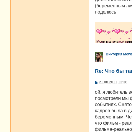
щ
е
(беременным луч
н
поделюсь
и
е
Виктория Mow
Re: Что бы т
С
21.08.2011 12:36
о
о
ой, я любитель 
б
посмотрели мы ф
щ
е
событиях. Снято
н
кадров была в д
и
е
беременным. Чес
что фильм - реа
фильма-реальное.