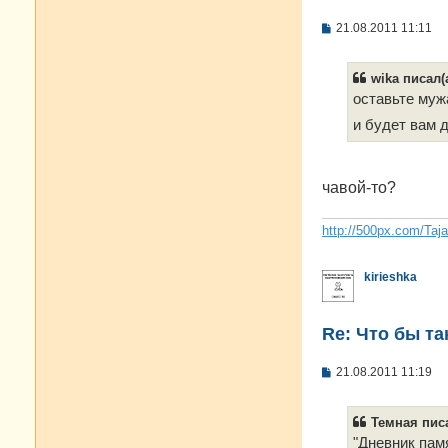
С
21.08.2011 11:11
о
о
б
wika писал(а
щ
е
оставьте мужа
н
и будет вам 
и
е
чавой-то?
http://500px.com/Taj
kirieshka
Re: Что бы т
С
21.08.2011 11:19
о
о
б
Темная писа
щ
е
"Дневник пам