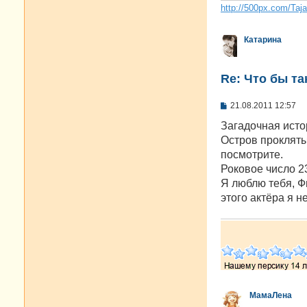
http://500px.com/Taj
Катарина
Re: Что бы т
С
21.08.2011 12:57
о
о
Загадочная исто
б
Остров прокляты
щ
е
посмотрите.
н
Роковое число 2
и
е
Я люблю тебя, Ф
этого актёра я н
МамаЛена