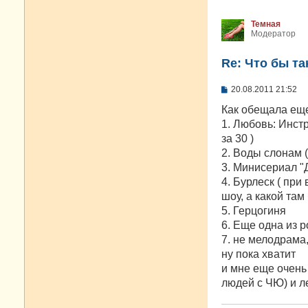
Темная
Модератор
Re: Что бы т
С
20.08.2011 21:52
о
о
Как обещала еще
б
1. Любовь: Инст
щ
е
за 30 )
н
2. Воды слонам (
и
е
3. Минисериал "
4. Бурлеск ( при
шоу, а какой та
5. Герцогиня
6. Еще одна из р
7. не мелодрама
ну пока хватит
и мне еще очень
людей с ЧЮ) и л