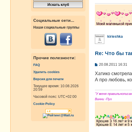
и
е
Социальные сети...
Наши социальные группы
kirieshka
Re: Что бы т
Прочие полезности:
С
20.08.2011 16:31
FAQ
о
Удалить cookies
о
Хатико смотрела.
б
А про любовь, к
Версия для печати
щ
е
Текущее время: 10.08.2026
н
20:59
и
"У меня правильнописа
Часовой пояс:
UTC+02:00
е
Винни -Пух
Cookie-Policy