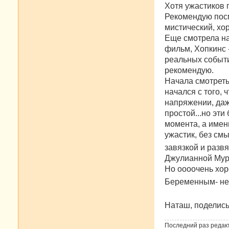
Хотя ужастиков 
Рекомендую посм
мистический, хо
Еще смотрела на
фильм, Хопкинс 
реальных событи
рекомендую.
Начала смотреть
начался с того,
напряжении, даж
простой...но эт
момента, а имен
ужастик, без см
завязкой и разв
Джулианной Мур- 
Но оооочень хо
Беременным- не
Наташ, поделись 
Последний раз редак