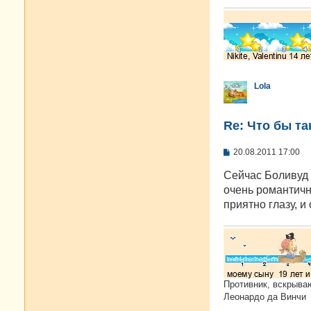
н
и
е
Lola
Re: Что бы т
С
20.08.2011 17:00
о
о
Сейчас Боливуд
б
очень романтично
щ
е
приятно глазу, и
н
и
е
Противник, вскрыва
Леонардо да Винчи