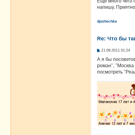
Еще много чего 
напишу. Приятно
djushechka
Re: Что бы т
С
21.08.2011 01:24
о
о
А я бы посовето
б
роман", "Москва
щ
е
посмотреть "Реа
н
и
е