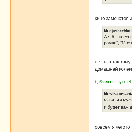
н
и
е
кино замечатель
djushechka 
А я бы посов
роман", "Моск
незнаю как кому 
домашней коле
Добавлено спустя 4
wika писал(а
оставьте мужа
и будет вам 
совсем я чегото 