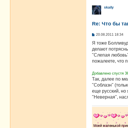
skaily
Re: Что бы т
С
20.08.2011 18:34
о
о
Я тоже Болливуд
б
делают потрясны
щ
е
"Слепая любовь"
н
пожалеете, что 
и
е
Добавлено спустя 36
Так, далее по м
"Соблазн" (толь
еще русский, но 
"Неверная", нас