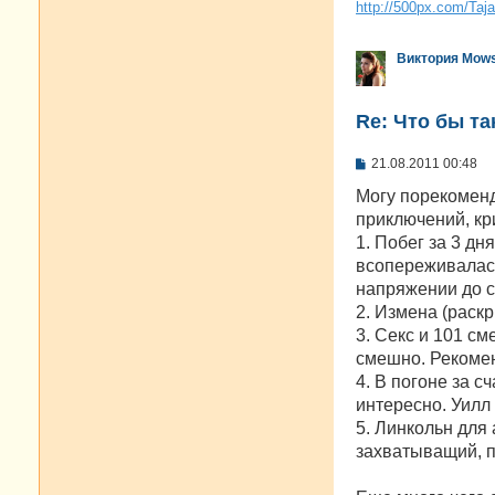
http://500px.com/Taj
Виктория Mow
Re: Что бы т
С
21.08.2011 00:48
о
о
Могу порекоменд
б
приключений, кр
щ
е
1. Побег за 3 д
н
всопереживалась
и
е
напряжении до с
2. Измена (раск
3. Секс и 101 см
смешно. Рекомен
4. В погоне за 
интересно. Уилл
5. Линкольн для
захватыващий, п