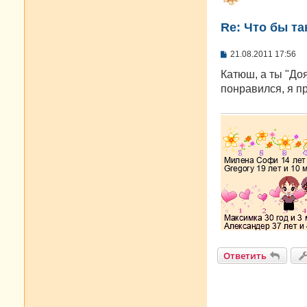
Re: Что бы т
С
21.08.2011 17:56
о
о
Катюш, а ты "До
б
понравился, я п
щ
е
н
и
е
Ответить