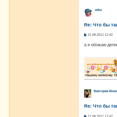
wika
Re: Что бы т
С
21.08.2011 12:42
о
о
а я обожаю дет
б
щ
е
н
и
е
-------------------------------
Виктория Mow
Re: Что бы т
С
21.08.2011 12:47