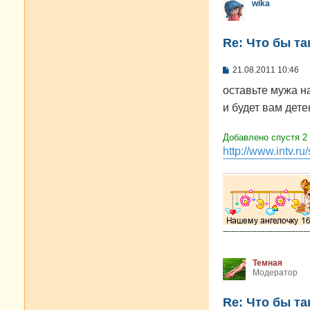
wika
Re: Что бы т
С
21.08.2011 10:46
о
о
оставьте мужа на
б
и будет вам дете
щ
е
н
и
Добавлено спустя 2
е
http://www.int
-------------------------------
Темная
Модератор
Re: Что бы т