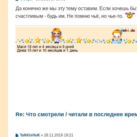
о
о
Да конечно же мы эту тему оставим. Если хочешь бы
б
счастливым - будь им. Не помню чьё, но чье-то.
щ
е
н
и
е
Re: Что смотрели / читали в последнее вре
С
TaNiUsHuK
»
28.11.2016 19:21