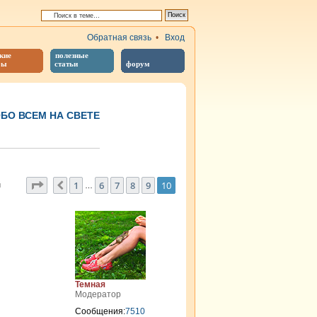
Обратная связь
•
Вход
кие
полезные
бы
статьи
форум
БО ВСЕМ НА СВЕТЕ
иренный поиск
Страница
10
из
10
1
6
7
8
9
10
Пред.
й
…
Темная
Модератор
Сообщения:
7510