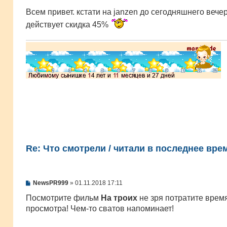
о
о
Всем привет. кстати на janzen до сегодняшнего вече
б
действует скидка 45%
щ
е
н
и
е
Re: Что смотрели / читали в последнее вре
С
NewsPR999
»
01.11.2018 17:11
о
о
Посмотрите фильм
На троих
не зря потратите врем
б
просмотра! Чем-то сватов напоминает!
щ
е
н