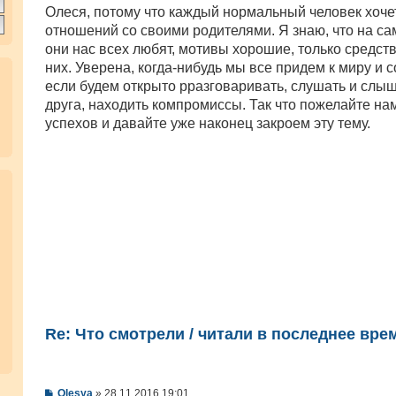
о
Олеся, потому что каждый нормальный человек хоче
б
отношений со своими родителями. Я знаю, что на с
щ
е
они нас всех любят, мотивы хорошие, только средств
н
них. Уверена, когда-нибудь мы все придем к миру и 
и
е
если будем открыто рразговаривать, слушать и слыш
друга, находить компромиссы. Так что пожелайте на
успехов и давайте уже наконец закроем эту тему.
Re: Что смотрели / читали в последнее вре
С
Olesya
»
28.11.2016 19:01