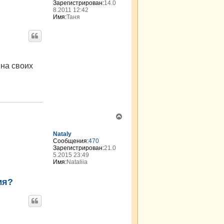
Зарегистрирован:
14.0
8.2011 12:42
Имя:
Таня
на своих
В
е
р
Nataly
н
Сообщения:
470
Зарегистрирован:
21.0
у
5.2015 23:49
т
Имя:
Nataliia
ь
с
мя?
я
к
н
а
ч
а