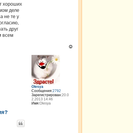
л
т хороших
у
амом деле
а не те у
согласию,
ать друг
м всем
В
е
р
н
у
т
ь
с
я
Olesya
к
Сообщения:
2792
н
Зарегистрирован:
20.0
а
2.2013 14:46
Имя:
Olesya
ч
а
мя?
л
у