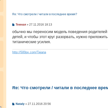
Re: Что смотрели / читали в последнее время?
С
Темная
»
27.11.2016 18:13
о
о
обычно мы переносим модель поведения родителей 
б
детей, и чтобы этот круг разорвать, нужно приложить
щ
е
титанические усилия.
н
и
е
http://500px.com/Tajana
.
Re: Что смотрели / читали в последнее вре
С
Nataly
»
27.11.2016 20:56
о