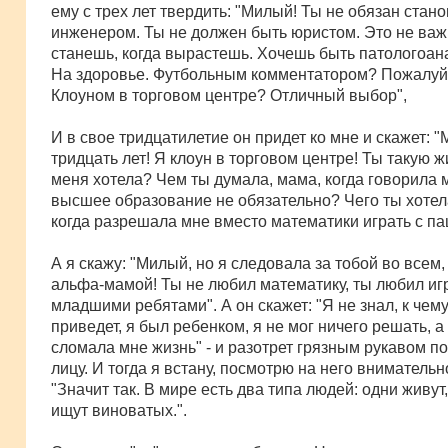
ему с трех лет твердить: "Милый! Ты не обязан стан
инженером. Ты не должен быть юристом. Это не важ
станешь, когда вырастешь. Хочешь быть патологоа
На здоровье. Футбольным комментатором? Пожалуй
Клоуном в торговом центре? Отличный выбор",
И в свое тридцатилетие он придет ко мне и скажет: 
тридцать лет! Я клоун в торговом центре! Ты такую ж
меня хотела? Чем ты думала, мама, когда говорила м
высшее образование не обязательно? Чего ты хотел
когда разрешала мне вместо математики играть с п
А я скажу: "Милый, но я следовала за тобой во всем,
альфа-мамой! Ты не любил математику, ты любил игр
младшими ребятами". А он скажет: "Я не знал, к чему
приведет, я был ребенком, я не мог ничего решать, а 
сломала мне жизнь" - и разотрет грязным рукавом п
лицу. И тогда я встану, посмотрю на него внимательн
"Значит так. В мире есть два типа людей: одни живут
ищут виноватых.".