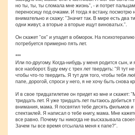
но ты, ты, ты сломала мне жизнь", - и потрет пальца
переносицу под очками. И тогда я встану, посмотрю 
внимательно и скажу: "Значит так. В мире есть два т
одни живут, а вторые а вторые ищут виноватых.".
Он скажет "ох" и упадет в обморок. На психотерапию
потребуется примерно пять лет.
***
Или по-другому. Когда-нибудь у меня родится сын, и
все наоборот. Буду ему с трех лет твердить: "Я тут не
чтобы что-то твердить. Я тут для того, чтобы тебя лю
папе, дорогой, спроси у него, я не хочу быть снова к
И в свое тридцатилетие он придет ко мне и скажет: 
тридцать лет. Я уже тридцать лет пытаюсь добиться 
внимания, мама. Я посвятил тебе десять фильмов и 
спектаклей. Я написал о тебе книгу, мама. Мне кажет
все равно. Почему ты никогда не высказывала свое
Зачем ты все время отсылала меня к папе?".