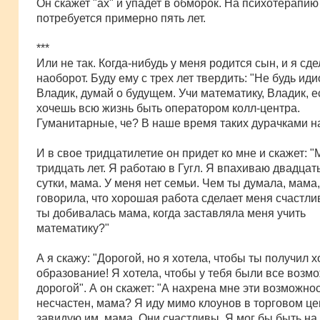
Он скажет "ах" и упадет в обморок. На психотерапию
потребуется примерно пять лет.
***
Или не так. Когда-нибудь у меня родится сын, и я сд
наоборот. Буду ему с трех лет твердить: "Не будь иди
Владик, думай о будущем. Учи математику, Владик, е
хочешь всю жизнь быть оператором колл-центра.
Гуманитарные, че? В наше время таких дурачками н
И в свое тридцатилетие он придет ко мне и скажет: 
тридцать лет. Я работаю в Гугл. Я впахиваю двадцат
сутки, мама. У меня нет семьи. Чем ты думала, мама,
говорила, что хорошая работа сделает меня счастл
ты добивалась мама, когда заставляла меня учить
математику?"
А я скажу: "Дорогой, но я хотела, чтобы ты получил 
образование! Я хотела, чтобы у тебя были все возм
дорогой". А он скажет: "А нахрена мне эти возможнос
несчастен, мама? Я иду мимо клоунов в торговом це
завидую им, мама. Они счастливы. Я мог бы быть на 