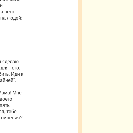
ми
на него
ипа людей:
 я сделаю
 для того,
бить. Иди к
райней".
"Мама! Мне
твоего
пять
ся, тебе
го мнения?