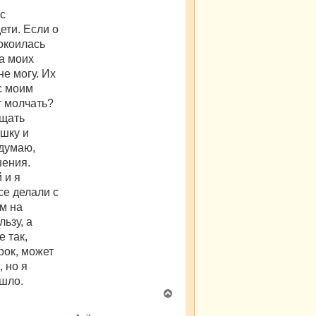
с
ети. Если о
покоилась
а моих
е могу. Их
с моим
т молчать?
ащать
ушку и
 думаю,
шения.
 и я
се делали с
ам на
ьзу, а
е так,
рок, может
 но я
ошло.
В
е