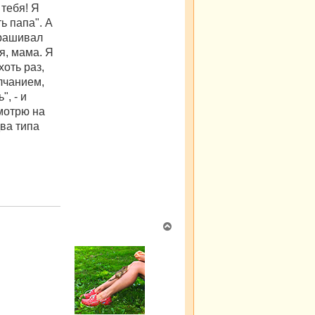
 тебя! Я
ь папа". А
прашивал
я, мама. Я
хоть раз,
лчанием,
, - и
смотрю на
два типа
В
е
р
н
у
т
ь
с