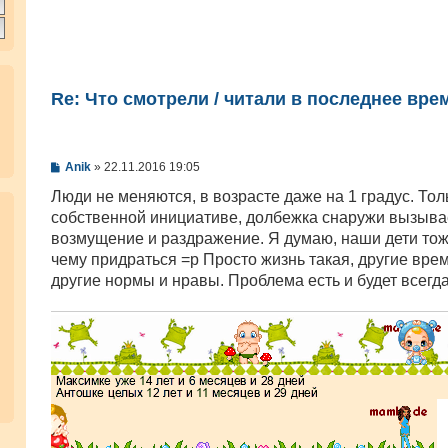
Re: Что смотрели / читали в последнее вре
С
Anik
»
22.11.2016 19:05
о
о
Люди не меняются, в возрасте даже на 1 градус. Тол
б
собственной инициативе, долбежка снаружи вызыва
щ
е
возмущение и раздражение. Я думаю, наши дети тоже
н
чему придраться =р Просто жизнь такая, другие вре
и
е
другие нормы и нравы. Проблема есть и будет всегд