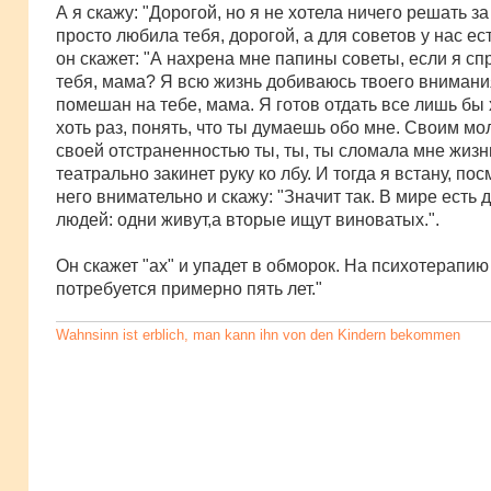
А я скажу: "Дорогой, но я не хотела ничего решать за
просто любила тебя, дорогой, а для советов у нас ест
он скажет: "А нахрена мне папины советы, если я с
тебя, мама? Я всю жизнь добиваюсь твоего внимани
помешан на тебе, мама. Я готов отдать все лишь бы 
хоть раз, понять, что ты думаешь обо мне. Своим мо
своей отстраненностью ты, ты, ты сломала мне жизнь"
театрально закинет руку ко лбу. И тогда я встану, по
него внимательно и скажу: "Значит так. В мире есть 
людей: одни живут,а вторые ищут виноватых.".
Он скажет "ах" и упадет в обморок. На психотерапию
потребуется примерно пять лет."
Wahnsinn ist erblich, man kann ihn von den Kindern bekommen