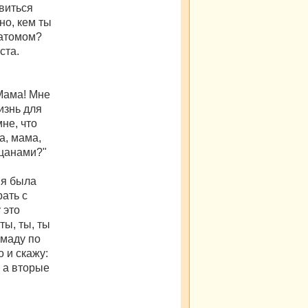
овиться
но, кем ты
натомом?
ста.
"Мама! Мне
изнь для
не, что
а, мама,
ацанами?"
 я была
ать с
 это
ты, ты, ты
омаду по
о и скажу:
, а вторые