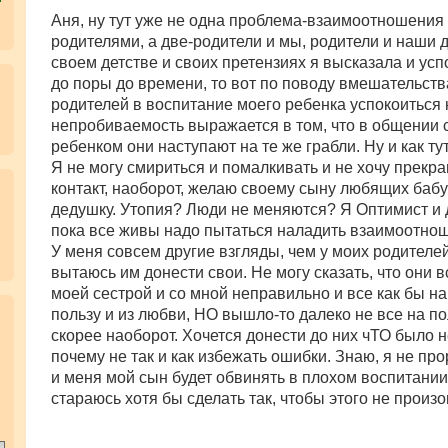
о
о
Аня, ну тут уже не одна проблема-взаимоотношения 
б
родителями, а две-родители и мы, родители и наши д
щ
е
своем детстве и своих претензиях я высказала и ус
н
до поры до времени, то вот по поводу вмешательств
и
е
родителей в воспитание моего ребенка успокоиться н
непробиваемость выражается в том, что в общении 
ребенком они наступают на те же грабли. Ну и как ту
Я не могу смириться и помалкивать и не хочу прекр
контакт, наоборот, желаю своему сыну любящих баб
дедушку. Утопия? Люди не меняются? Я Оптимист и
пока все живы надо пытаться наладить взаимоотно
У меня совсем другие взгляды, чем у моих родителей
вытаюсь им донести свои. Не могу сказать, что они в
моей сестрой и со мной неправильно и все как бы н
.
пользу и из любви, НО вышло-то далеко не все на пол
скорее наоборот. Хочется донести до них чТО было н
почему не так и как избежать ошибки. Знаю, я не про
и меня мой сын будет обвинять в плохом воспитании,
стараюсь хотя бы сделать так, чтобы этого не произ