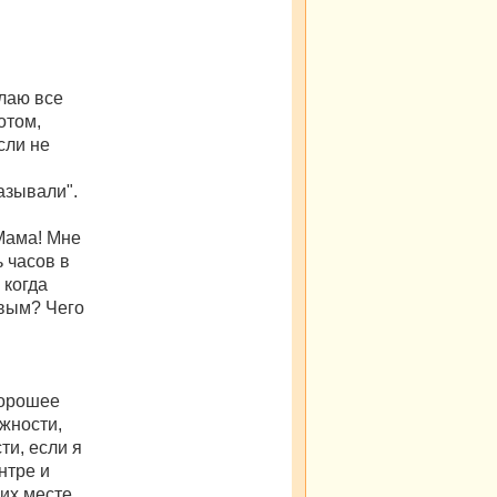
елаю все
отом,
сли не
азывали".
"Мама! Мне
ь часов в
 когда
ивым? Чего
хорошее
ожности,
ти, если я
нтре и
их месте,