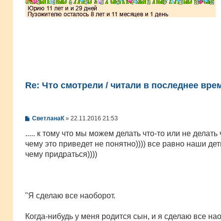
Re: Что смотрели / читали в последнее вре
С
СветланаК
»
22.11.2016 21:53
о
о
..... к тому что мы можем делать что-то или не делать ч
б
чему это приведет не понятно)))) все равно наши дет
щ
е
чему придраться))))
н
и
е
"Я сделаю все наоборот.
Когда-нибудь у меня родится сын, и я сделаю все нао