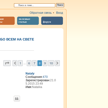
Обратная связь
•
Вход
кие
полезные
бы
статьи
форум
БО ВСЕМ НА СВЕТЕ
иренный поиск
Страница
8
из
10
1
6
7
8
9
10
Пред.
След.
…
Nataly
Сообщения:
470
Зарегистрирован:
21.0
5.2015 23:49
Имя:
Nataliia