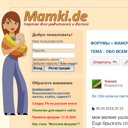
Добро пожаловать!
Имя пользователя:
ФОРУМЫ
«
МАМОЧ
Пароль:
ТЕМА :
OБО ВСЕМ 
Запомнить меня
Ответить
Забыли пароль?
Вам сюда!!
Темная
Обратите внимание
Модератор
ВНИМАНИЕ!!!
Разыскиваются русские
Re: Oбо всем на свете
школы, клубы, садики!!!
Cкидка 7% на русские книги
С
05.04.2018 20:15
Линеечки для нашего сайта
о
о
мои мелкие ушли,
Правила форума. 17.11.2011
б
Еще брызгать спи
Как стать "Жителем форума"?
щ