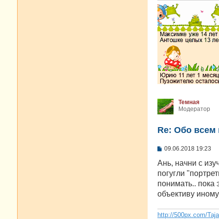
Темная
Модератор
Re: Oбо всем 
С
09.06.2018 19:23
о
о
Ань, начни с изу
б
погугли "портре
щ
е
понимать.. пока
н
объективу иному 
и
е
http://500px.com/Taj