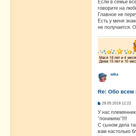
о
Если в семье вс
б
говорите на любы
щ
е
Главное не пере
н
Есть у меня знак
и
е
не получается. О
wika
Re: Oбо всем 
С
28.05.2018 12:22
о
о
У нас племянник 
б
"понимяю"!!!!
щ
е
С сыном дела та
н
вам настолько б
и