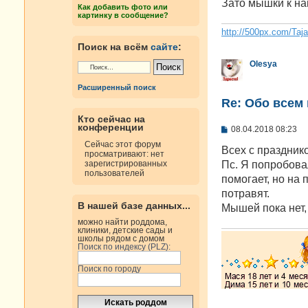
е
Зато мышки к на
Как добавить фото или
н
картинку в сообщение?
и
е
http://500px.com/Taj
Поиск на всём
сайте
:
Olesya
Расширенный поиск
Re: Oбо всем 
Кто сейчас на
конференции
С
08.04.2018 08:23
о
Сейчас этот форум
о
Всех с празднико
просматривают: нет
б
Пс. Я попробовал
зарегистрированных
щ
пользователей
е
помогает, но на
н
потравят.
и
В нашей базе данных...
е
Мышей пока нет, 
можно найти роддома,
клиники, детские сады и
школы рядом с домом
Поиск по индексу (PLZ):
Поиск по городу