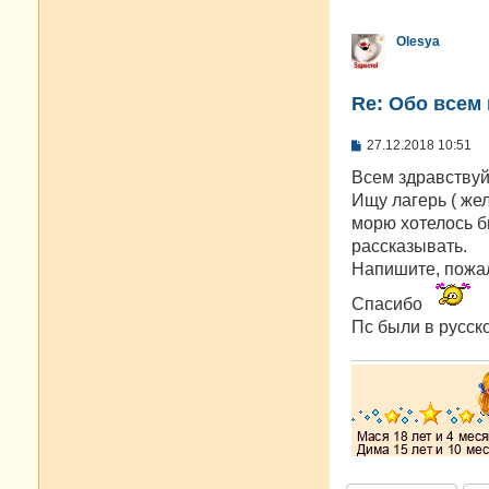
Olesya
Re: Oбо всем 
С
27.12.2018 10:51
о
о
Всем здравствуй
б
Ищу лагерь ( жел
щ
е
морю хотелось б
н
рассказывать.
и
е
Напишите, пожалу
Спасибо
Пс были в русско