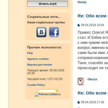
Nataly
Re: Oбо всем 
Социальные сети...
Наши социальные группы
С
09.04.2018 10:04
о
о
Привет, Олеся! 
б
стал. И бэбик ес
щ
е
с ним чужим чело
н
Прочие полезности:
вопрос именно в 
и
е
сами были ими. А
FAQ
соприкосновени
Удалить cookies
Таня, спасибо за
Версия для печати
происходит не та
Текущее время: 08.08.2026
04:39
Часовой пояс:
UTC+02:00
Olesya
Cookie-Policy
Re: Oбо всем 
С
09.04.2018 17:28
о