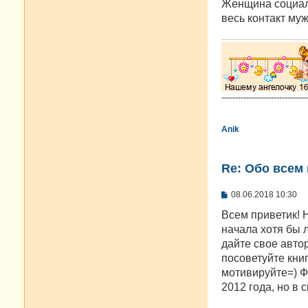
е
Женщина социал
весь контакт муж
-------------------------------
Anik
Re: Oбо всем 
С
08.06.2018 10:30
о
о
Всем приветик! 
б
начала хотя бы л
щ
е
дайте свое автор
н
посоветуйте книгу
и
е
мотивируйте=) Ф
2012 года, но в