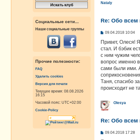
Nataly
Re: Oбо всем 
Социальные сети...
Наши социальные группы
С
09.04.2018 10:04
о
о
Привет, Олеся! 
б
стал. И бэбик ес
щ
е
с ним чужим чело
н
Прочие полезности:
вопрос именно в 
и
е
сами были ими. А
FAQ
соприкосновени
Удалить cookies
Таня, спасибо за
Версия для печати
происходит не та
Текущее время: 08.08.2026
16:15
Часовой пояс:
UTC+02:00
Olesya
Cookie-Policy
Re: Oбо всем 
С
09.04.2018 17:28
о