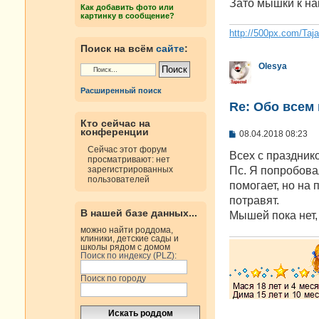
е
Зато мышки к на
Как добавить фото или
н
картинку в сообщение?
и
е
http://500px.com/Taj
Поиск на всём
сайте
:
Olesya
Расширенный поиск
Re: Oбо всем 
Кто сейчас на
конференции
С
08.04.2018 08:23
о
Сейчас этот форум
о
Всех с празднико
просматривают: нет
б
Пс. Я попробовал
зарегистрированных
щ
пользователей
е
помогает, но на
н
потравят.
и
В нашей базе данных...
е
Мышей пока нет, 
можно найти роддома,
клиники, детские сады и
школы рядом с домом
Поиск по индексу (PLZ):
Поиск по городу