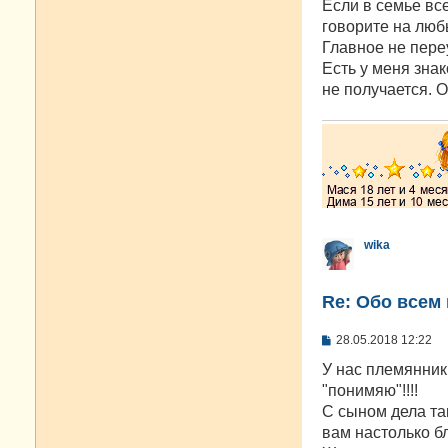
о
Если в семье вс
б
говорите на любы
щ
е
Главное не пере
н
Есть у меня знак
и
е
не получается. О
wika
Re: Oбо всем 
С
28.05.2018 12:22
о
о
У нас племянник 
б
"понимяю"!!!!
щ
е
С сыном дела та
н
вам настолько б
и