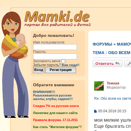
Добро пожаловать!
Имя пользователя:
ФОРУМЫ
«
МАМОЧ
Пароль:
ТЕМА :
OБО ВСЕМ 
Запомнить меня
Ответить
Забыли пароль?
Вам сюда!!
Темная
Обратите внимание
Модератор
ВНИМАНИЕ!!!
Разыскиваются русские
Re: Oбо всем на свете
школы, клубы, садики!!!
Cкидка 7% на русские книги
С
05.04.2018 20:15
Линеечки для нашего сайта
о
о
мои мелкие ушли,
Правила форума. 17.11.2011
б
Еще брызгать спи
Как стать "Жителем форума"?
щ