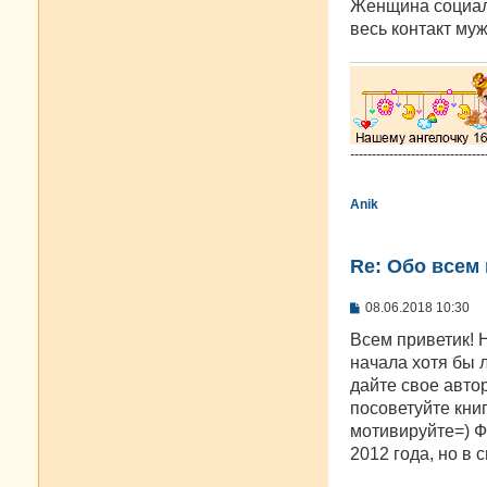
е
Женщина социал
весь контакт муж
-------------------------------
Anik
Re: Oбо всем 
С
08.06.2018 10:30
о
о
Всем приветик! 
б
начала хотя бы л
щ
е
дайте свое автор
н
посоветуйте книгу
и
е
мотивируйте=) Ф
2012 года, но в