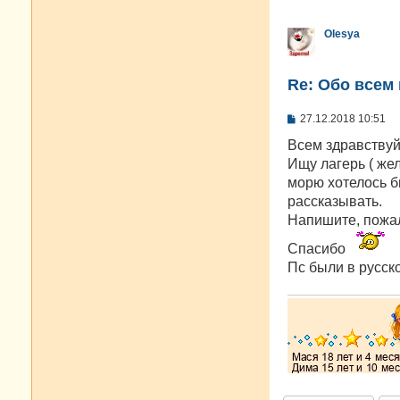
Olesya
Re: Oбо всем 
С
27.12.2018 10:51
о
о
Всем здравствуй
б
Ищу лагерь ( жел
щ
е
морю хотелось б
н
рассказывать.
и
е
Напишите, пожалу
Спасибо
Пс были в русско