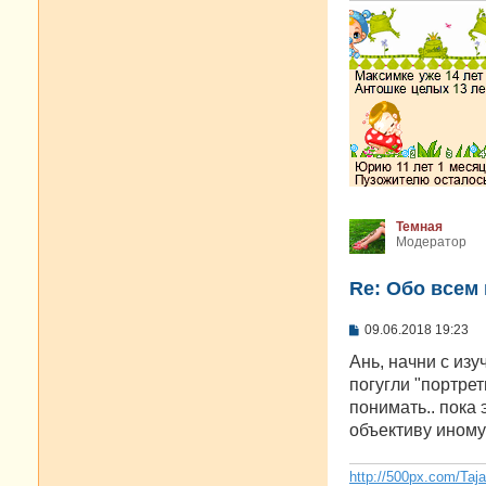
Темная
Модератор
Re: Oбо всем 
С
09.06.2018 19:23
о
о
Ань, начни с изу
б
погугли "портре
щ
е
понимать.. пока
н
объективу иному 
и
е
http://500px.com/Taj