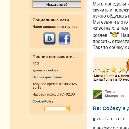
Мы в понедельни
скучать и переж
нужно обдумать 
Социальные сети...
Мы ездили в это
Наши социальные группы
животных, а там 
хозяев.
Наш 
просить, отомсти
Так что собаку к 
Прочие полезности:
FAQ
Удалить cookies
Версия для печати
Текущее время: 07.08.2026
20:19
Темная
Часовой пояс:
UTC+02:00
Модератор
Cookie-Policy
Re: Собаку в 
С
24.03.2018 21:51
о
о
а некому остаав