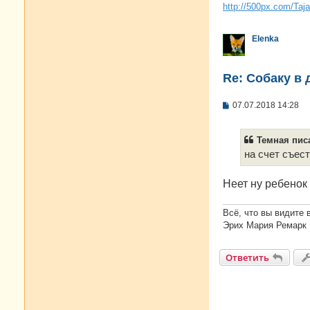
http://500px.com/Taj
Elenka
Re: Собаку в 
С
07.07.2018 14:28
о
о
б
Темная писа
щ
е
на счет съес
н
и
е
Неет ну ребенок 
Всё, что вы видите 
Эрих Мария Ремарк
Ответить