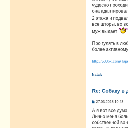
б
чудесно проходил
щ
е
она адаптировала
н
2 этажа и подвал
и
е
все шторы, во вс
муж выдает
Про гулять в люб
более активному 
http://500px.com/Taj
Nataly
Re: Собаку в 
С
27.03.2018 10:43
о
о
А я вот все дума
б
Лично меня боль
щ
е
собственной ванн
н