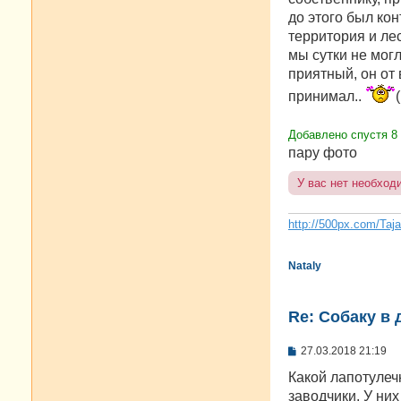
до этого был кон
территория и лес
мы сутки не могл
приятный, он от
принимал..
(
Добавлено спустя 8
пару фото
У вас нет необход
http://500px.com/Taj
Nataly
Re: Собаку в 
С
27.03.2018 21:19
о
о
Какой лапотулечк
б
заводчики. У ни
щ