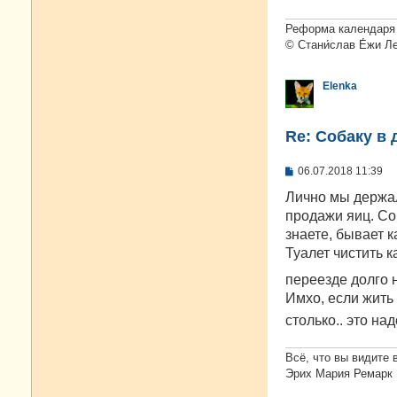
е
н
и
Реформа календаря 
е
© Стани́слав Е́жи Л
Elenka
Re: Собаку в 
С
06.07.2018 11:39
о
о
Лично мы держал
б
продажи яиц. Соб
щ
е
знаете, бывает ка
н
Туалет чистить к
и
е
переезде долго н
Имхо, если жить 
столько.. это на
Всё, что вы видите 
Эрих Мария Ремарк