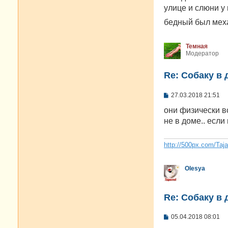
е
улице и слюни у
н
и
бедный был меха
е
Темная
Модератор
Re: Собаку в 
С
27.03.2018 21:51
о
о
они физически вс
б
не в доме.. если 
щ
е
н
и
http://500px.com/Taj
е
Olesya
Re: Собаку в 
С
05.04.2018 08:01
о