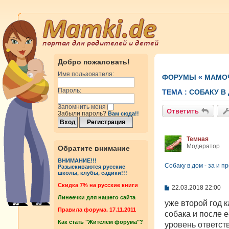
Добро пожаловать!
Имя пользователя:
ФОРУМЫ
«
МАМОЧ
Пароль:
ТЕМА :
СОБАКУ В 
Запомнить меня
Ответить
Забыли пароль?
Вам сюда!!
Темная
Модератор
Обратите внимание
ВНИМАНИЕ!!!
Собаку в дом - за и п
Разыскиваются русские
школы, клубы, садики!!!
Cкидка 7% на русские книги
С
22.03.2018 22:00
о
Линеечки для нашего сайта
о
уже второй год 
б
Правила форума. 17.11.2011
собака и после е
щ
Как стать "Жителем форума"?
е
уровень ответст