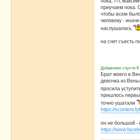
пока, ттт, макси
приучаем пока. 
чтобы всем было
человеку - иначе
наслушалась
на счет съесть 
Добавлено спустя 8 
Брат моего в Ве
девочка из Вены
просила уступить
пришлось первые
точно ушатали
https://scontent.
он не большой - 
https://www.faceb