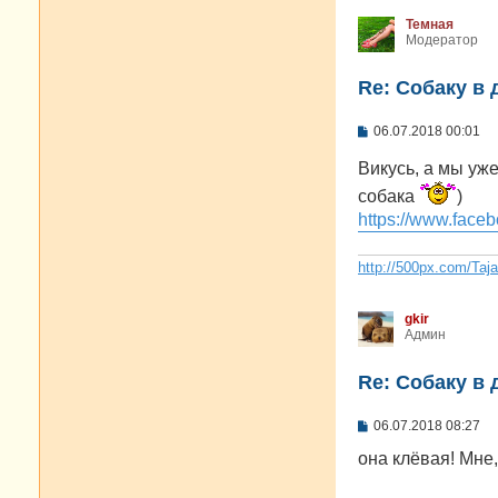
Темная
Модератор
Re: Собаку в 
С
06.07.2018 00:01
о
о
Викусь, а мы уж
б
щ
собака
)
е
https://www.faceb
н
и
е
http://500px.com/Taj
gkir
Админ
Re: Собаку в 
С
06.07.2018 08:27
о
о
она клёвая! Мне,
б
щ