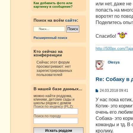
н
или нет, даже не
Как добавить фото или
и
картинку в сообщение?
е
попасть на много
воротят по пово
Поиск на всём
сайте
:
Поделитесь опыт
Спасибо!
Расширенный поиск
http://500px.com/Taj
Кто сейчас на
конференции
Olesya
Сейчас этот форум
просматривают: нет
зарегистрированных
пользователей
Re: Собаку в 
В нашей базе данных...
С
24.03.2018 09:41
о
можно найти роддома,
о
У нас пока котик
клиники, детские сады и
б
школы рядом с домом
Котик- это корми
Поиск по индексу (PLZ):
щ
е
очень его любим.
н
Поиск по городу
Собака- это корм
и
е
команды и тд. В
кролику.