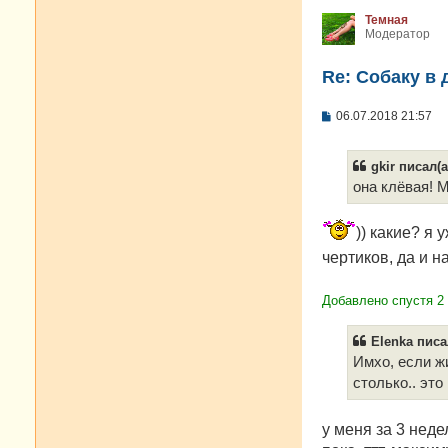
Темная
Модератор
Re: Собаку в 
С
06.07.2018 21:57
о
о
б
gkir писал(а
щ
е
она клёвая! М
н
и
е
)) какие? я
чертиков, да и н
Добавлено спустя 2
Elenka писа
Имхо, если жи
столько.. это
у меня за 3 нед