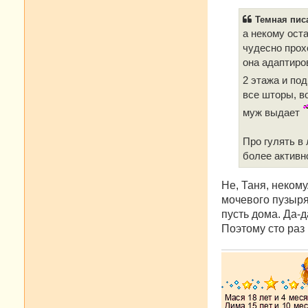
о
б
Темная писа
щ
е
а некому ост
н
чудесно прох
и
е
она адаптиров
2 этажа и под
все шторы, в
муж выдает
Про гулять в
более активн
Не, Таня, некому
мочевого пузыря.
пусть дома. Да-д
Поэтому сто раз 