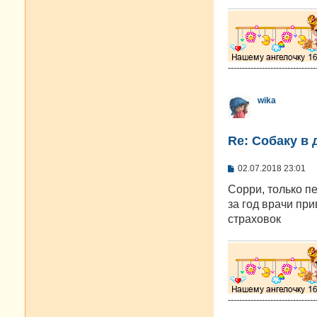
-------------------------------
wika
Re: Собаку в 
С
02.07.2018 23:01
о
о
Сорри, только пе
б
за год врачи пр
щ
е
страховок
н
и
е
-------------------------------