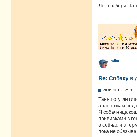
о
о
Лысых бери, Тан
б
щ
е
н
и
е
wika
Re: Собаку в 
С
28.05.2018 12:13
о
о
Таня погугли ги
б
аллергикам подо
щ
е
Я собачница кош
н
прививками в го
и
е
а сейчас и в ге
пока не обязыва