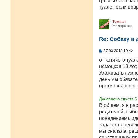
грязных лап част
и
е
туалет, если вов
Темная
Модератор
Re: Собаку в 
С
27.03.2018 19:42
о
о
от котячего туал
б
немецкая 13 лет,
щ
е
Ухаживать нужно
н
день мы обязате
и
е
протираоа шерсть
Добавлено спустя 5 
В общем, я в ра
родителей, выбо
поведением), ид
задаток перевели
мы сначала, реш
собственнику, п