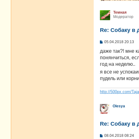
Темная
Модератор
Re: Собаку в 
С
05.04.2018 20:13
о
о
даже так?! мне к
б
понянчиться, есл
щ
е
год на неделю..
н
я все не успока
и
е
пудель или корн
http://500px.com/Taj
Olesya
Re: Собаку в 
С
08.04.2018 08:24