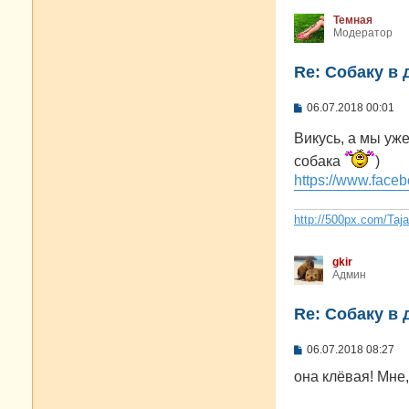
Темная
Модератор
Re: Собаку в 
С
06.07.2018 00:01
о
о
Викусь, а мы уж
б
щ
собака
)
е
https://www.faceb
н
и
е
http://500px.com/Taj
gkir
Админ
Re: Собаку в 
С
06.07.2018 08:27
о
о
она клёвая! Мне,
б
щ