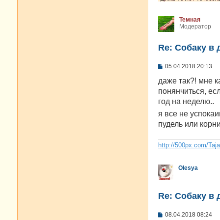
Темная
Модератор
Re: Собаку в 
С
05.04.2018 20:13
о
о
даже так?! мне к
б
понянчиться, есл
щ
е
год на неделю..
н
я все не успока
и
е
пудель или корн
http://500px.com/Taj
Olesya
Re: Собаку в 
С
08.04.2018 08:24