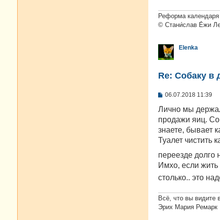
е
н
и
Реформа календаря 
е
© Стани́слав Е́жи Л
Elenka
Re: Собаку в 
С
06.07.2018 11:39
о
о
Лично мы держал
б
продажи яиц. Соб
щ
е
знаете, бывает ка
н
Туалет чистить к
и
е
переезде долго н
Имхо, если жить 
столько.. это на
Всё, что вы видите 
Эрих Мария Ремарк