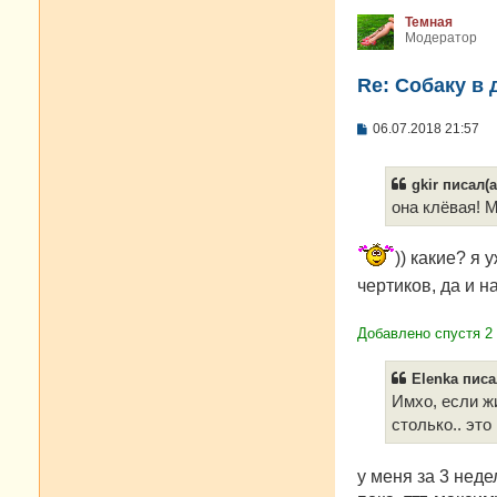
Темная
Модератор
Re: Собаку в 
С
06.07.2018 21:57
о
о
б
gkir писал(а
щ
е
она клёвая! М
н
и
е
)) какие? я
чертиков, да и н
Добавлено спустя 2
Elenka писа
Имхо, если жи
столько.. это
у меня за 3 нед