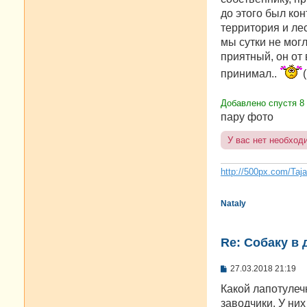
до этого был кон
территория и лес
мы сутки не могл
приятный, он от
принимал..
(
Добавлено спустя 8
пару фото
У вас нет необход
http://500px.com/Taj
Nataly
Re: Собаку в 
С
27.03.2018 21:19
о
о
Какой лапотулечк
б
заводчики. У ни
щ