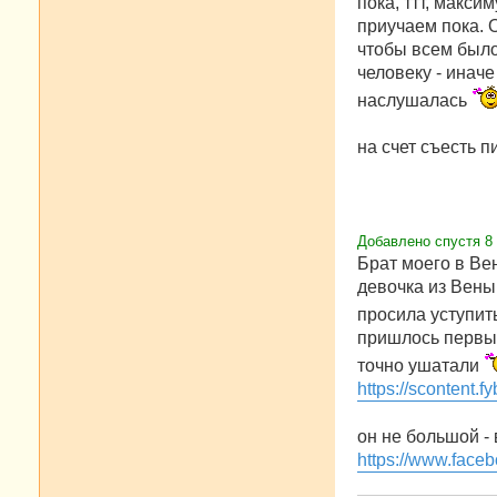
пока, ттт, макси
приучаем пока. 
чтобы всем было
человеку - иначе
наслушалась
на счет съесть 
Добавлено спустя 8 
Брат моего в Ве
девочка из Вены
просила уступить
пришлось первые
точно ушатали
https://scontent.
он не большой - 
https://www.faceb