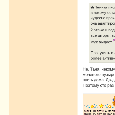
о
б
Темная писа
щ
е
а некому ост
н
чудесно прох
и
е
она адаптиров
2 этажа и под
все шторы, в
муж выдает
Про гулять в
более активн
Не, Таня, некому
мочевого пузыря.
пусть дома. Да-д
Поэтому сто раз 