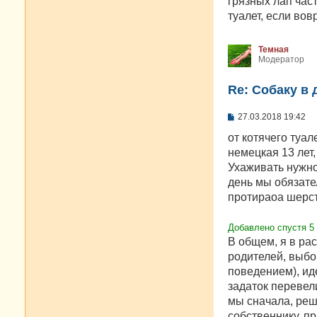
грязных лап част
и
е
туалет, если вов
Темная
Модератор
Re: Собаку в 
С
27.03.2018 19:42
о
о
от котячего туал
б
немецкая 13 лет,
щ
е
Ухаживать нужно
н
день мы обязате
и
е
протираоа шерсть
Добавлено спустя 5 
В общем, я в ра
родителей, выбо
поведением), ид
задаток перевели
мы сначала, реш
собственнику, п