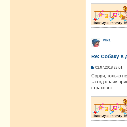
-------------------------------
wika
Re: Собаку в 
С
02.07.2018 23:01
о
о
Сорри, только пе
б
за год врачи пр
щ
е
страховок
н
и
е
-------------------------------