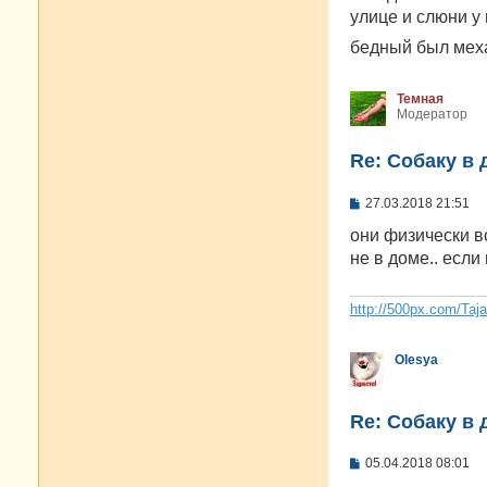
е
улице и слюни у
н
и
бедный был меха
е
Темная
Модератор
Re: Собаку в 
С
27.03.2018 21:51
о
о
они физически вс
б
не в доме.. если 
щ
е
н
и
http://500px.com/Taj
е
Olesya
Re: Собаку в 
С
05.04.2018 08:01
о