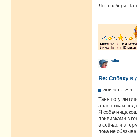
о
о
Лысых бери, Тан
б
щ
е
н
и
е
wika
Re: Собаку в 
С
28.05.2018 12:13
о
о
Таня погугли ги
б
аллергикам подо
щ
е
Я собачница кош
н
прививками в го
и
е
а сейчас и в ге
пока не обязыва