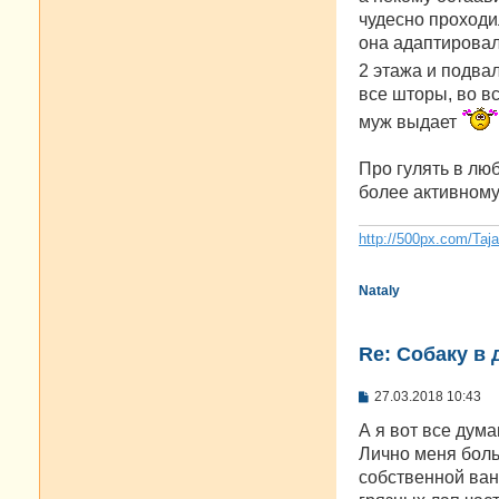
б
чудесно проходил
щ
е
она адаптировала
н
2 этажа и подвал
и
е
все шторы, во вс
муж выдает
Про гулять в люб
более активному 
http://500px.com/Taj
Nataly
Re: Собаку в 
С
27.03.2018 10:43
о
о
А я вот все дума
б
Лично меня боль
щ
е
собственной ванн
н