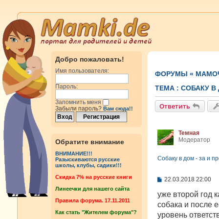
Добро пожаловать!
Имя пользователя:
ФОРУМЫ
«
МАМОЧ
Пароль:
ТЕМА :
СОБАКУ В 
Запомнить меня
Ответить
Забыли пароль?
Вам сюда!!
Темная
Модератор
Обратите внимание
ВНИМАНИЕ!!!
Собаку в дом - за и п
Разыскиваются русские
школы, клубы, садики!!!
Cкидка 7% на русские книги
С
22.03.2018 22:00
о
Линеечки для нашего сайта
о
уже второй год 
б
Правила форума. 17.11.2011
собака и после е
щ
Как стать "Жителем форума"?
е
уровень ответст