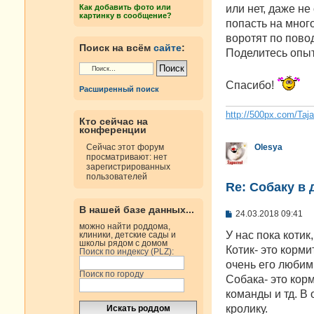
н
или нет, даже не
Как добавить фото или
и
картинку в сообщение?
е
попасть на много
воротят по пово
Поиск на всём
сайте
:
Поделитесь опыт
Спасибо!
Расширенный поиск
http://500px.com/Taj
Кто сейчас на
конференции
Olesya
Сейчас этот форум
просматривают: нет
зарегистрированных
пользователей
Re: Собаку в 
В нашей базе данных...
С
24.03.2018 09:41
о
можно найти роддома,
о
У нас пока котик
клиники, детские сады и
б
школы рядом с домом
Котик- это корми
Поиск по индексу (PLZ):
щ
е
очень его любим.
н
Поиск по городу
Собака- это корм
и
е
команды и тд. В
кролику.