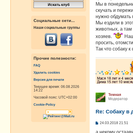
Мы в понедельни
скучать и переж
нужно обдумать 
Социальные сети...
Мы ездили в это
Наши социальные группы
животных, а там 
хозяев.
Наш 
просить, отомсти
Так что собаку к 
Прочие полезности:
FAQ
Удалить cookies
Версия для печати
Текущее время: 06.08.2026
14:22
Темная
Часовой пояс:
UTC+02:00
Модератор
Cookie-Policy
Re: Собаку в 
С
24.03.2018 21:51
о
о
а некому остаав