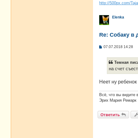
http://500px.com/Taj
Elenka
Re: Собаку в 
С
07.07.2018 14:28
о
о
б
Темная писа
щ
е
на счет съес
н
и
е
Неет ну ребенок 
Всё, что вы видите 
Эрих Мария Ремарк
Ответить