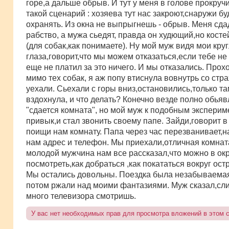
горе,а дальше обрыв. И тут у меня в голове прокруч
такой сценарий : хозяева тут нас закроют,снаружи бу
охранять. Из окна не выпрыгнешь - обрыв. Меня сдад
рабство, а мужа сьедят, правда он худющий,но косте
(для собак,как понимаете). Ну мой муж видя мои кру
глаза,говорит,что мы можем отказаться,если тебе не
еще не платил за это ничего. И мы отказались. Прох
мимо тех собак, я аж попу втиснула вовнутрь со стр
уехали. Сьехали с горы вниз,остановились,только та
вздохнула, и что делать? Конечно везде полно обья
"сдается комната", но мой муж к подобным эксперим
привык,и стал звонить своему папе. Зайди,говорит в
поищи нам комнату. Папа через час перезванивает,
нам адрес и телефон. Мы приехали,отличная комнат
молодой мужчина нам все рассказал,что можно в ок
посмотреть,как добраться ,как покататься вокруг остр
Мы остались довольны. Поездка была незабываемая
потом ржали над моими фантазиями. Муж сказал,сл
много телевизора смотришь.
У вас нет необходимых прав для просмотра вложений в этом 