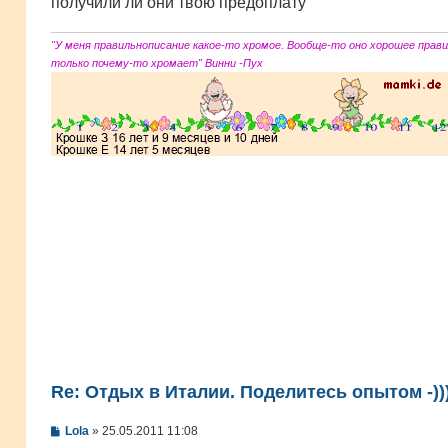
получили ли они твою предоплату
"У меня правильнописание какое-то хромое. Вообще-то оно хорошее прави
только почему-то хромает" Винни -Пух
Re: Отдых в Италии. Поделитесь опытом -))
С
Lola
»
25.05.2011 11:08
о