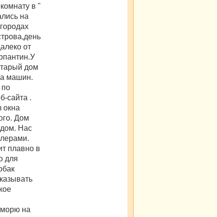
комнату в "
ались на
 городах
строва,день
алеко от
ерпантин.У
старый дом
ра машин.
 по
б-сайта .
з окна
ого. Дом
дом. Нас
йлерами.
ит плавно в
о для
обак
оказывать
кое
 морю на