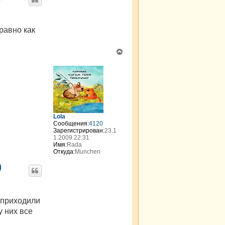
равно как
В
е
р
н
у
т
ь
с
я
Lola
Сообщения:
4120
к
Зарегистрирован:
23.1
н
1.2009 22:31
а
Имя:
Rada
ч
Откуда:
Munchen
а
л
)
у
 приходили
у них все