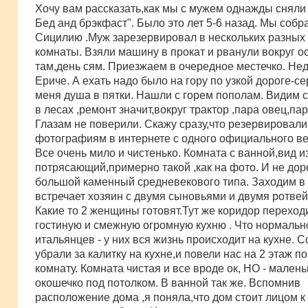
о
Хочу вам рассказать,как мы с мужем однажды сняли 
б
Бед анд брэкфаст". Было это лет 5-6 назад. Мы собр
щ
е
Сицилию .Муж зарезервировал в нескольких разных
н
комнаты. Взяли машину в прокат и рванули вокруг о
и
е
там,день сям. Приезжаем в очередное местечко. Нед
Ериче. А ехать надо было на гору по узкой дороге-с
меня душа в пятки. Нашли с горем пополам. Видим 
в лесах ,ремонт значит,вокруг трактор ,пара овец,па
Глазам не поверили. Скажу сразу,что резервировали
фотографиям в интернете с одного официального ве
Все очень мило и чистенько. Комната с ванной,вид и
потрясающий,примерно такой ,как на фото. И не дор
большой каменный средневекового типа. Заходим в 
встречает хозяин с двумя сыновьями и двумя ротве
Какие то 2 женщины готовят.Тут же коридор переход
гостиную и смежную огромную кухню . Что нормальн
итальянцев - у них вся жизнь происходит на кухне. С
убрали за калитку на кухне,и повели нас на 2 этаж п
комнату. Комната чистая и все вроде ок, НО - малень
окошечко под потолком. В ванной так же. Вспомнив
расположение дома ,я поняла,что дом стоит лицом к