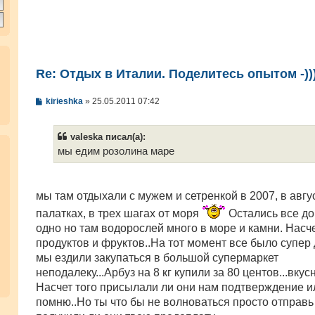
Re: Отдых в Италии. Поделитесь опытом -))
С
kirieshka
»
25.05.2011 07:42
о
о
б
valeska писал(а):
щ
е
мы едим розолина маре
н
и
е
мы там отдыхали с мужем и сетренкой в 2007, в авгу
палатках, в трех шагах от моря
Остались все до
одно но там водорослей много в море и камни. Насч
продуктов и фруктов..На тот момент все было супер
мы ездили закупаться в большой супермаркет
неподалеку...Арбуз на 8 кг купили за 80 центов...вку
Насчет того присылали ли они нам подтверждение ил
помню..Но ты что бы не волноваться просто отправь