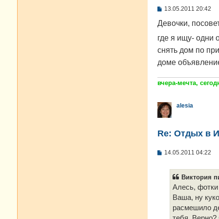
С
13.05.2011 20:42
о
о
Девочки, посовет
б
щ
где я ищу- одни 
е
н
снять дом по пр
и
доме объявлени
е
вчера-мечта, сегодн
alesia
Re: Отдых в И
С
14.05.2011 04:22
о
о
б
Виктория пи
щ
е
Алесь, фотки
н
Ваша, ну куко
и
е
расмешило де
тебя. Верно?