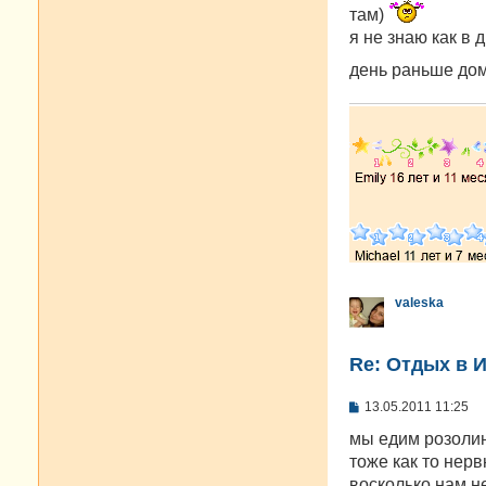
там)
я не знаю как в 
день раньше до
valeska
Re: Отдых в И
С
13.05.2011 11:25
о
о
мы едим розолин
б
тоже как то нер
щ
е
восколько нам н