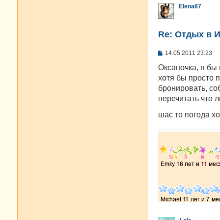
Elena87
Re: Отдых в И
С
14.05.2011 23:23
о
о
Оксаночка, я бы 
б
хотя бы просто п
щ
е
бронировать, соб
н
перечитать что л
и
е
шас то погода 