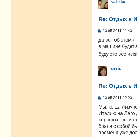
valeska
Re: Отдых в И
С
13.05.2011 11:43
о
о
да вот об этом я
б
в машине будет 
щ
е
буду это все иск
н
и
е
alesia
Re: Отдых в И
С
13.05.2011 12:23
о
о
Мы, когда Лизун
б
Италию на Лаго 
щ
е
хороших гостини
н
брала с собой б
и
е
времени уже дос