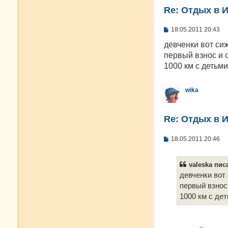
Re: Отдых в И
С
18.05.2011 20:43
о
о
девченки вот си
б
первый взнос и 
щ
е
1000 км с детьми
н
и
е
wika
Re: Отдых в И
С
18.05.2011 20:46
о
о
б
valeska писа
щ
е
девченки вот
н
первый взнос
и
е
1000 км с де