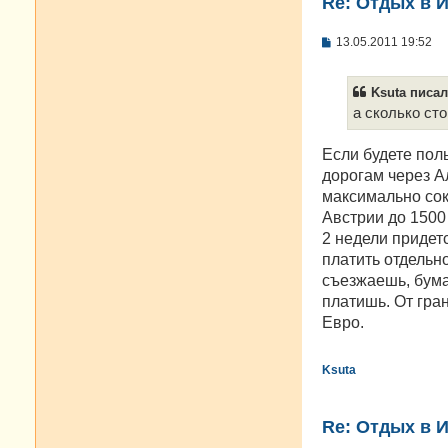
Re: Отдых в И
С
13.05.2011 19:52
о
о
б
Ksuta писал(
щ
е
а сколько ст
н
и
е
Если будете пол
дорогам через А
максимально сок
Австрии до 1500 
2 недели придет
платить отдельно
съезжаешь, бума
платишь. От гра
Евро.
Ksuta
Re: Отдых в И