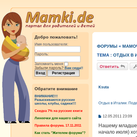
Добро пожаловать!
Имя пользователя:
ФОРУМЫ
«
МАМОЧ
Пароль:
ТЕМА :
ОТДЫХ В 
Запомнить меня
Ответить
Забыли пароль?
Вам сюда!!
Ksuta
Обратите внимание
ВНИМАНИЕ!!!
Разыскиваются русские
Отдых в Италии. Поде
школы, клубы, садики!!!
Cкидка 7% на русские книги
С
12.05.2011 23:09
Линеечки для нашего сайта
о
о
Нашему младшему
Правила форума. 17.11.2011
б
начало июля) хо
Как стать "Жителем форума"?
щ