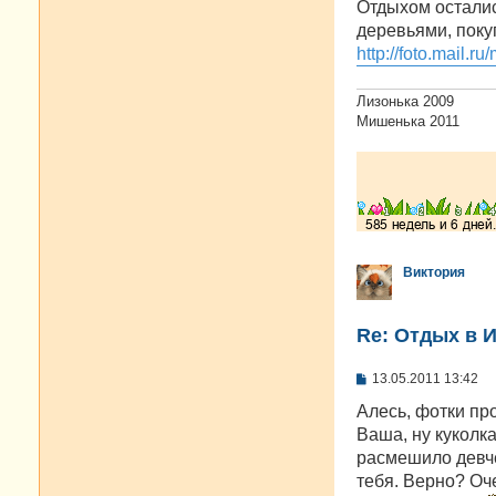
Отдыхом осталис
деревьями, поку
http://foto.mail.r
Лизонька 2009
Мишенька 2011
Виктория
Re: Отдых в И
С
13.05.2011 13:42
о
о
Алесь, фотки про
б
Ваша, ну куколка
щ
е
расмешило девче
н
тебя. Верно? Оч
и