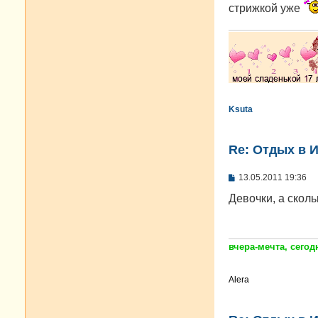
е
стрижкой уже
Ksuta
Re: Отдых в И
С
13.05.2011 19:36
о
о
Девочки, а сколь
б
щ
е
н
и
вчера-мечта, сегодн
е
Alera