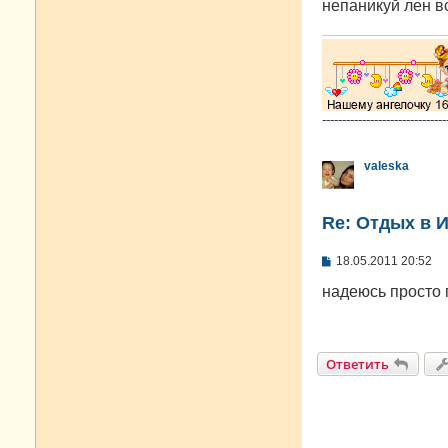
непаникуй лен в
-------------------------------
valeska
Re: Отдых в И
С
18.05.2011 20:52
о
о
надеюсь просто 
б
щ
е
н
и
Ответить
е