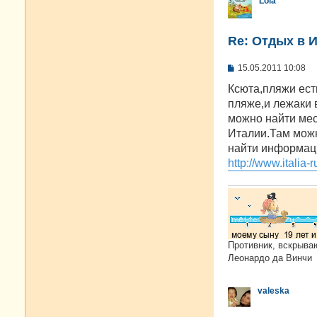
Lola
Re: Отдых в И
С
15.05.2011 10:08
о
о
Ксюта,пляжи есть
б
пляже,и лежаки 
щ
е
можно найти мес
н
Италии.Там можн
и
е
найти информац
http://www.italia-r
Противник, вскрыва
Леонардо да Винчи
valeska