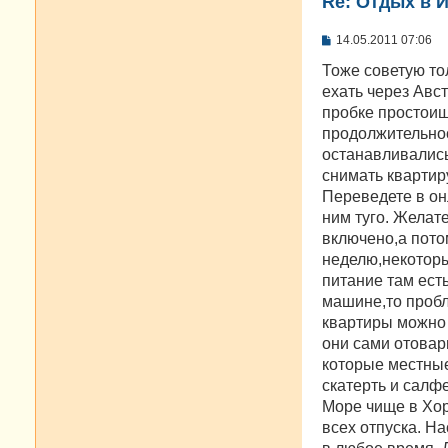
Re: Отдых в И
С
14.05.2011 07:06
о
о
Тоже советую тол
б
ехать через Авс
щ
е
пробке простоиш
н
продолжительнос
и
е
останавливались 
снимать квартир
Переведете в он
ним туго. Желат
включено,а пото
неделю,некоторы
питание там есть
машине,то пробл
квартиры можно 
они сами отовар
которые местные
скатерть и салфе
Море чище в Хор
всех отпуска. На