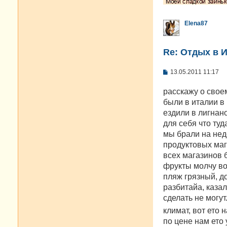
Elena87
Re: Отдых в И
С
13.05.2011 11:17
о
о
расскажу о сво
б
щ
были в италии в 
е
ездили в лигнан
н
и
для себя что туд
е
мы брали на нед
продуктовых маг
всех магазинов 
фрукты молчу во
пляж грязный, д
разбитайа, каза
сделать не могут
климат, вот ето
по цене нам ето