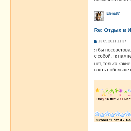
н
и
е
Elena87
Re: Отдых в И
С
13.05.2011 11:37
о
о
я бы посоветова
б
с собой, тк памп
щ
е
нет, только каки
н
взять побольше 
и
е