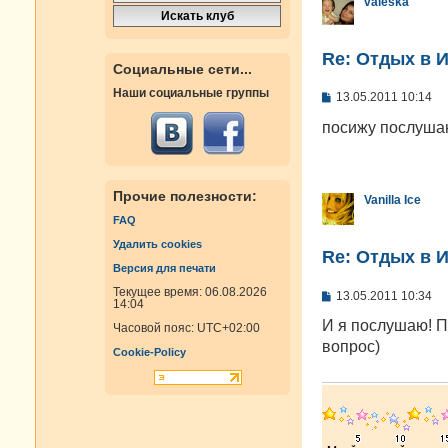
valeska
Re: Отдых в И
Социальные сети...
Наши социальные группы
С
13.05.2011 10:14
о
о
посижу послушаю
б
щ
е
н
и
Прочие полезности:
Vanilla Ice
е
FAQ
Удалить cookies
Re: Отдых в И
Версия для печати
Текущее время: 06.08.2026
С
13.05.2011 10:34
14:04
о
о
И я послушаю! П
Часовой пояс:
UTC+02:00
б
вопрос)
щ
Cookie-Policy
е
н
и
е