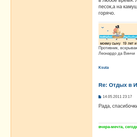
в любое время. Л
песок,а на камуш
горячо.
Противник, вскрыва
Леонардо да Винчи
Ksuta
Re: Отдых в И
С
14.05.2011 23:17
о
о
Рада, спасибочк
б
щ
е
н
и
вчера-мечта, сегодн
е