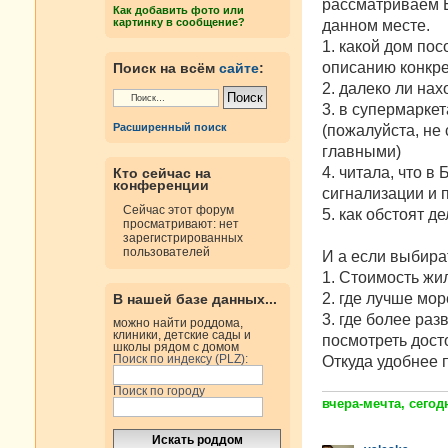
е
рассматриваем Б
Как добавить фото или
н
картинку в сообщение?
данном месте.
и
е
1. какой дом по
описанию конкре
Поиск на всём
сайте
:
2. далеко ли на
3. в супермарке
Расширенный поиск
(пожалуйста, не
главными)
4. читала, что в
Кто сейчас на
конференции
сигнализации и 
Сейчас этот форум
5. как обстоят д
просматривают: нет
зарегистрированных
пользователей
И а если выбира
1. Стоимость жи
2. где лучше мор
В нашей базе данных...
3. где более ра
можно найти роддома,
клиники, детские сады и
посмотреть досто
школы рядом с домом
Поиск по индексу (PLZ):
Откуда удобнее 
Поиск по городу
вчера-мечта, сегодн