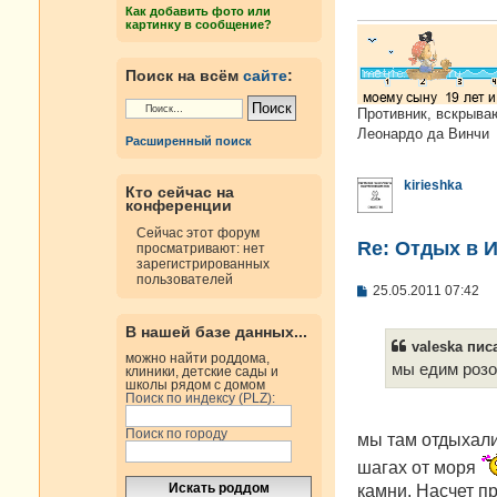
е
Как добавить фото или
н
картинку в сообщение?
и
е
Поиск на всём
сайте
:
Противник, вскрыва
Леонардо да Винчи
Расширенный поиск
kirieshka
Кто сейчас на
конференции
Сейчас этот форум
Re: Отдых в И
просматривают: нет
зарегистрированных
пользователей
С
25.05.2011 07:42
о
о
В нашей базе данных...
б
valeska писа
щ
можно найти роддома,
е
мы едим розо
клиники, детские сады и
н
школы рядом с домом
и
Поиск по индексу (PLZ):
е
Поиск по городу
мы там отдыхали 
шагах от моря
камни. Насчет п