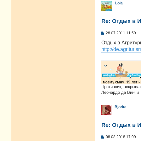
Lola
Re: Отдых в И
С
28.07.2011 11:59
о
о
Отдых в Агритур
б
http://de.agrituris
щ
е
н
и
е
Противник, вскрыва
Леонардо да Винчи
Bjorka
Re: Отдых в И
С
08.08.2018 17:09