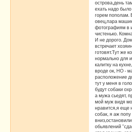
острова,день та
и
е
ехать надо было
горем пополам. 
овец,пара машин
фотографиям в и
чистенько. Комн
И не дорого. До
встречает хозяи
готовят.Тут же 
нормально для ит
калитку на кухне
вроде ок, НО - 
расположение до
тут у меня в гол
будут собаки охр
а мужа сьедят, п
мой муж видя мо
нравится,я еще н
собак, я аж попу
вниз,остановилис
обьявлений "сда