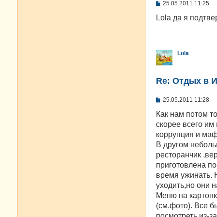
С
25.05.2011 11:25
о
о
Lola да я подтв
б
щ
е
н
и
Lola
е
Re: Отдых в И
С
25.05.2011 11:28
о
о
Как нам потом т
б
скорее всего им 
щ
е
коррупция и маф
н
В другом неболь
и
е
ресторанчик ,ве
приготовлена по
время ужинать. 
уходить,но они 
Меню на картонк
(см.фото). Все 
посмотреть из-за