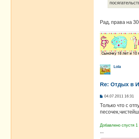
е
посягательст
Рад, права на 30
Lola
Re: Отдых в И
С
04.07.2011 16:31
о
о
Только что с отп
б
песочек,чистейш
щ
е
н
Добавлено спустя 1
и
е
...