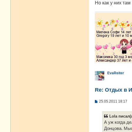
е
Но как у них там
EvaReiter
Re: Отдых в И
С
25.05.2011 18:17
о
о
б
Lola писал(а
щ
е
А уж когда де
н
Донцова. Мыс
и