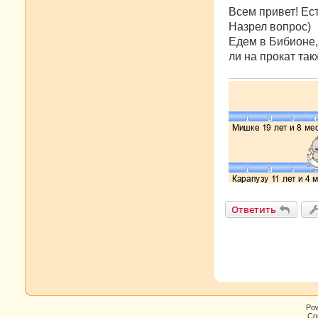
о
о
Всем привет! Ес
б
Назрел вопрос)
щ
е
Едем в Бибионе,
н
ли на прокат та
и
е
Ответить
Po
Cop