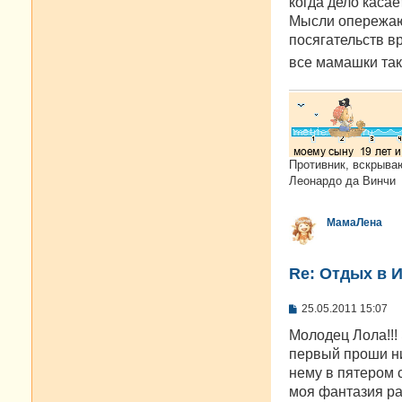
когда дело касае
щ
е
Мысли опережают
н
посягательств в
и
е
все мамашки та
Противник, вскрыва
Леонардо да Винчи
МамаЛена
Re: Отдых в И
С
25.05.2011 15:07
о
о
Молодец Лола!!!
б
первый проши нич
щ
е
нему в пятером 
н
моя фантазия раз
и