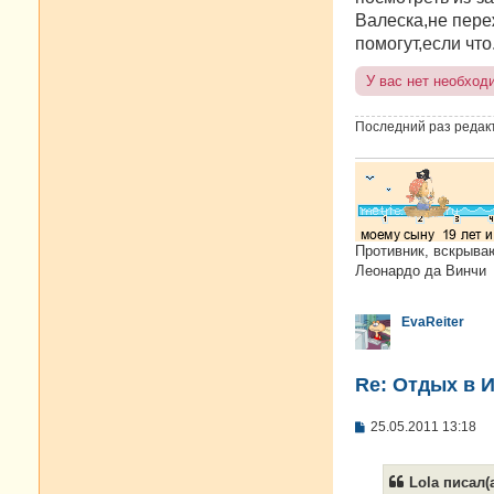
Валеска,не пере
помогут,если что
У вас нет необход
Последний раз редак
Противник, вскрыва
Леонардо да Винчи
EvaReiter
Re: Отдых в И
С
25.05.2011 13:18
о
о
б
Lola писал(а
щ