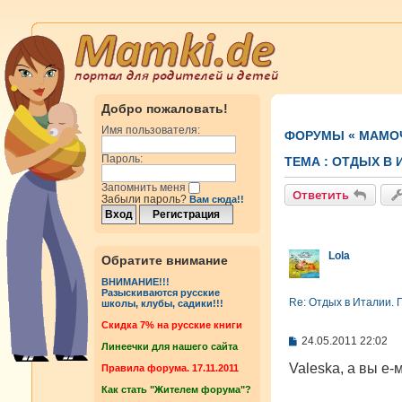
Добро пожаловать!
Имя пользователя:
ФОРУМЫ
«
МАМОЧ
Пароль:
ТЕМА :
ОТДЫХ В 
Запомнить меня
Ответить
Забыли пароль?
Вам сюда!!
Lola
Обратите внимание
ВНИМАНИЕ!!!
Разыскиваются русские
Re: Отдых в Италии. 
школы, клубы, садики!!!
Cкидка 7% на русские книги
С
24.05.2011 22:02
Линеечки для нашего сайта
о
о
Valeska, а вы е
Правила форума. 17.11.2011
б
Как стать "Жителем форума"?
щ