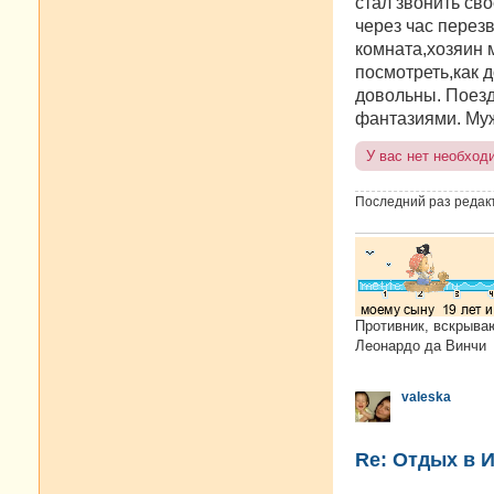
стал звонить св
через час перез
комната,хозяин 
посмотреть,как д
довольны. Поезд
фантазиями. Муж
У вас нет необход
Последний раз редак
Противник, вскрыва
Леонардо да Винчи
valeska
Re: Отдых в И