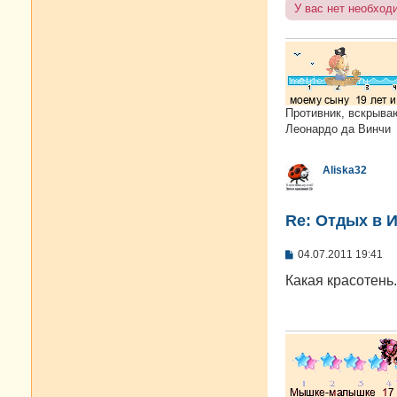
У вас нет необход
Противник, вскрыва
Леонардо да Винчи
Aliska32
Re: Отдых в И
С
04.07.2011 19:41
о
о
Какая красотень.
б
щ
е
н
и
е