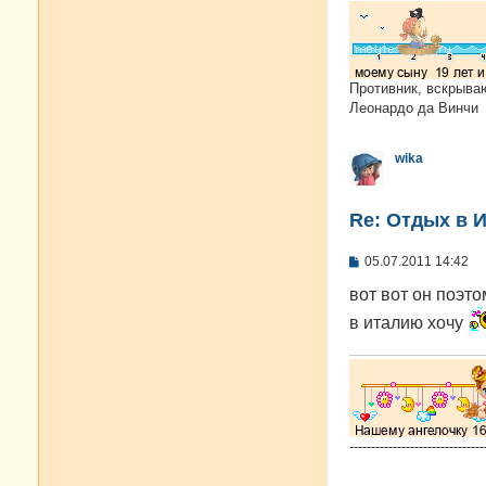
Противник, вскрыва
Леонардо да Винчи
wika
Re: Отдых в И
С
05.07.2011 14:42
о
о
вот вот он поэто
б
в италию хочу
щ
е
н
и
е
-------------------------------