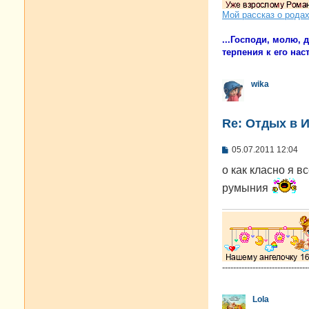
Мой рассказ о рода
...Господи, молю,
терпения к его наст
wika
Re: Отдых в И
С
05.07.2011 12:04
о
о
о как класно я 
б
румыния
щ
е
н
и
е
-------------------------------
Lola