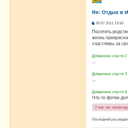
Re: Отдых в И
С
05.07.2011 13:50
о
о
Посетить родств
б
жизнь прекрасна
щ
е
счастливы за св
н
и
е
Добавлено спустя 2
...
Добавлено спустя 3
...
Добавлено спустя 6 
Что то фотки до
У вас нет необход
Последний раз редак