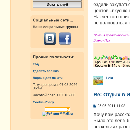
ездили закупатьс
центов...вкуснюч
Насчет того при
Социальные сети...
не волноваться 
Наши социальные группы
"У меня правильнописа
Винни -Пух
Прочие полезности:
FAQ
Удалить cookies
Версия для печати
Lola
Текущее время: 07.08.2026
06:49
Re: Отдых в И
Часовой пояс:
UTC+02:00
Cookie-Policy
С
25.05.2011 11:08
о
о
Хочу вам расска
б
Было это лет 5-
щ
е
нескольких разн
н