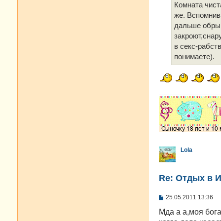
е
Комната чист
н
же. Вспомнив
и
е
дальше обрыв.
закроют,снар
в секс-рабств
понимаете).
Lola
Re: Отдых в И
С
25.05.2011 13:36
о
о
Мда а а,моя бог
б