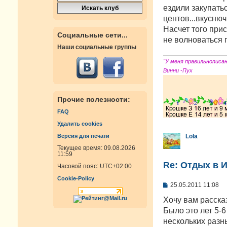
ездили закупатьс
центов...вкуснюч
Насчет того при
Социальные сети...
не волноваться 
Наши социальные группы
"У меня правильнописа
Винни -Пух
Прочие полезности:
FAQ
Удалить cookies
Версия для печати
Lola
Текущее время: 09.08.2026
11:59
Re: Отдых в И
Часовой пояс:
UTC+02:00
Cookie-Policy
С
25.05.2011 11:08
о
о
Хочу вам расска
б
Было это лет 5-
щ
е
нескольких разн
н