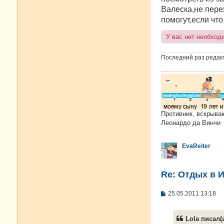
Валеска,не пере
помогут,если что
У вас нет необход
Последний раз редак
Противник, вскрыва
Леонардо да Винчи
EvaReiter
Re: Отдых в И
С
25.05.2011 13:18
о
о
б
Lola писал(а
щ