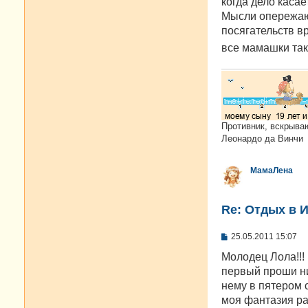
когда дело касае
щ
е
Мысли опережают
н
посягательств в
и
е
все мамашки та
Противник, вскрыва
Леонардо да Винчи
МамаЛена
Re: Отдых в И
С
25.05.2011 15:07
о
о
Молодец Лола!!!
б
первый проши нич
щ
е
нему в пятером 
н
моя фантазия раз
и