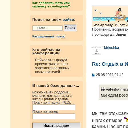
е
Как добавить фото или
н
картинку в сообщение?
и
е
Поиск на всём
сайте
:
Противник, вскрыва
Леонардо да Винчи
Расширенный поиск
kirieshka
Кто сейчас на
конференции
Сейчас этот форум
Re: Отдых в И
просматривают: нет
зарегистрированных
пользователей
С
25.05.2011 07:42
о
о
В нашей базе данных...
б
valeska писа
щ
можно найти роддома,
е
мы едим розо
клиники, детские сады и
н
школы рядом с домом
и
Поиск по индексу (PLZ):
е
Поиск по городу
мы там отдыхали 
шагах от моря
камни. Насчет п