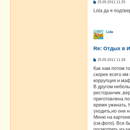
С
25.05.2011 11:25
о
о
Lola да я подтв
б
щ
е
н
и
Lola
е
Re: Отдых в И
С
25.05.2011 11:28
о
о
Как нам потом т
б
скорее всего им 
щ
е
коррупция и маф
н
В другом неболь
и
е
ресторанчик ,ве
приготовлена по
время ужинать. 
уходить,но они 
Меню на картонк
(см.фото). Все 
посмотреть из-за