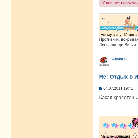
У вас нет необход
Противник, вскрыва
Леонардо да Винчи
Aliska32
Re: Отдых в И
С
04.07.2011 19:41
о
о
Какая красотень.
б
щ
е
н
и
е