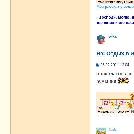
Мой рассказ о рода
...Господи, молю,
терпения к его наст
wika
Re: Отдых в И
С
05.07.2011 12:04
о
о
о как класно я 
б
румыния
щ
е
н
и
е
-------------------------------
Lola