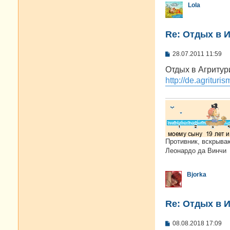
Lola
Re: Отдых в И
С
28.07.2011 11:59
о
о
Отдых в Агритур
б
http://de.agrituris
щ
е
н
и
е
Противник, вскрыва
Леонардо да Винчи
Bjorka
Re: Отдых в И
С
08.08.2018 17:09