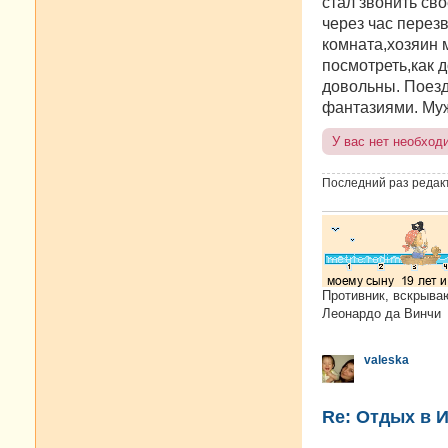
стал звонить св
через час перез
комната,хозяин 
посмотреть,как д
довольны. Поезд
фантазиями. Муж
У вас нет необход
Последний раз редак
Противник, вскрыва
Леонардо да Винчи
valeska
Re: Отдых в И