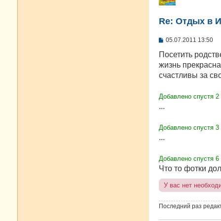
Re: Отдых в И
С
05.07.2011 13:50
о
о
Посетить родств
б
жизнь прекрасна
щ
е
счастливы за св
н
и
е
Добавлено спустя 2
...
Добавлено спустя 3
...
Добавлено спустя 6 
Что то фотки до
У вас нет необход
Последний раз редак