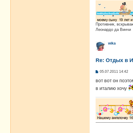
Противник, вскрыва
Леонардо да Винчи
wika
Re: Отдых в И
С
05.07.2011 14:42
о
о
вот вот он поэто
б
в италию хочу
щ
е
н
и
е
-------------------------------