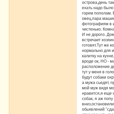
острова,день та
и
е
ехать надо было
горем пополам. 
овец,пара машин
фотографиям в и
чистенько. Комн
И не дорого. До
встречает хозяи
готовят.Тут же 
нормально для ит
калитку на кухне
вроде ок, НО - 
расположение до
тут у меня в гол
будут собаки охр
а мужа сьедят, п
мой муж видя мо
нравится,я еще н
собак, я аж попу
вниз,остановилис
обьявлений "сда