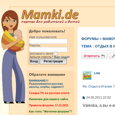
Добро пожаловать!
Имя пользователя:
ФОРУМЫ
«
МАМОЧ
Пароль:
ТЕМА :
ОТДЫХ В 
Запомнить меня
Ответить
Забыли пароль?
Вам сюда!!
Lola
Обратите внимание
ВНИМАНИЕ!!!
Разыскиваются русские
Re: Отдых в Италии. 
школы, клубы, садики!!!
Cкидка 7% на русские книги
С
24.05.2011 22:02
Линеечки для нашего сайта
о
о
Valeska, а вы е
Правила форума. 17.11.2011
б
Как стать "Жителем форума"?
щ