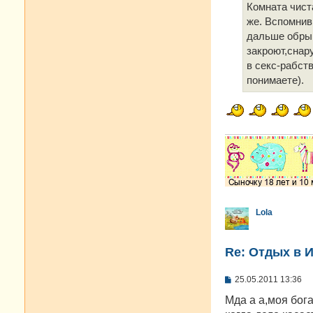
е
Комната чист
н
же. Вспомнив
и
е
дальше обрыв.
закроют,снар
в секс-рабств
понимаете).
Lola
Re: Отдых в И
С
25.05.2011 13:36
о
о
Мда а а,моя бог
б