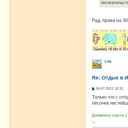
е
посягательст
Рад, права на 30
Lola
Re: Отдых в И
С
04.07.2011 16:31
о
о
Только что с отп
б
песочек,чистейш
щ
е
н
Добавлено спустя 1
и
е
...