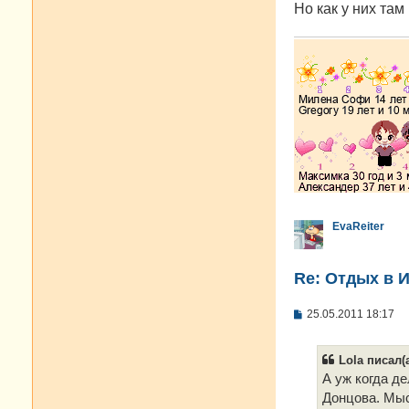
е
Но как у них там
EvaReiter
Re: Отдых в И
С
25.05.2011 18:17
о
о
б
Lola писал(а
щ
е
А уж когда де
н
Донцова. Мыс
и