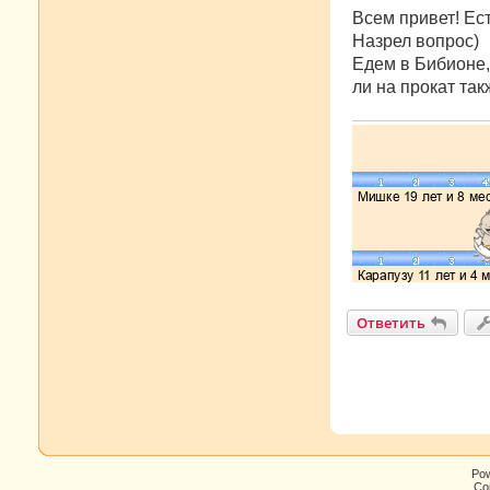
о
о
Всем привет! Ес
б
Назрел вопрос)
щ
е
Едем в Бибионе,
н
ли на прокат та
и
е
Ответить
Po
Cop