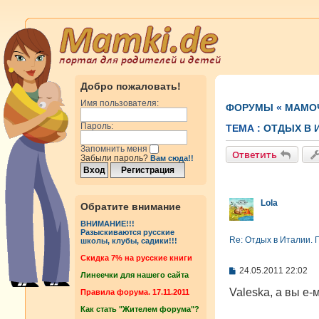
Добро пожаловать!
Имя пользователя:
ФОРУМЫ
«
МАМОЧ
Пароль:
ТЕМА :
ОТДЫХ В 
Запомнить меня
Ответить
Забыли пароль?
Вам сюда!!
Lola
Обратите внимание
ВНИМАНИЕ!!!
Разыскиваются русские
Re: Отдых в Италии. 
школы, клубы, садики!!!
Cкидка 7% на русские книги
С
24.05.2011 22:02
Линеечки для нашего сайта
о
о
Valeska, а вы е
Правила форума. 17.11.2011
б
Как стать "Жителем форума"?
щ