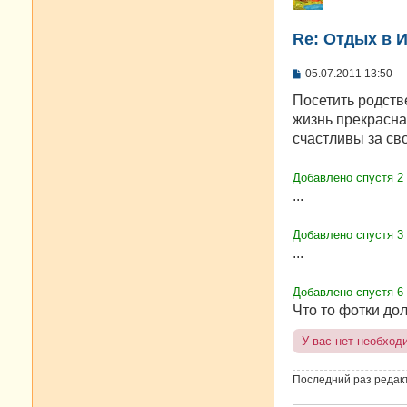
Re: Отдых в И
С
05.07.2011 13:50
о
о
Посетить родств
б
жизнь прекрасна
щ
е
счастливы за св
н
и
е
Добавлено спустя 2
...
Добавлено спустя 3
...
Добавлено спустя 6 
Что то фотки до
У вас нет необход
Последний раз редак