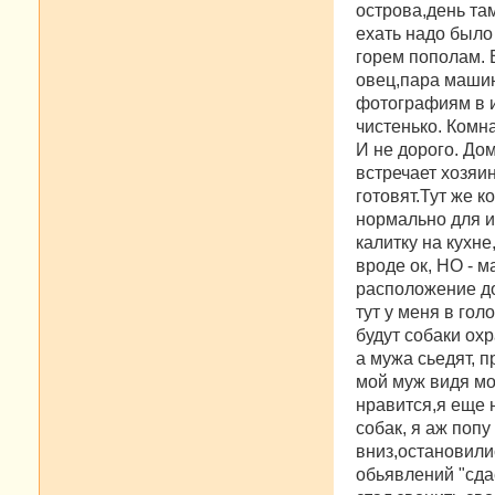
острова,день та
и
е
ехать надо было
горем пополам. 
овец,пара машин
фотографиям в и
чистенько. Комн
И не дорого. До
встречает хозяи
готовят.Тут же 
нормально для ит
калитку на кухне
вроде ок, НО - 
расположение до
тут у меня в гол
будут собаки охр
а мужа сьедят, п
мой муж видя мо
нравится,я еще н
собак, я аж попу
вниз,остановилис
обьявлений "сда