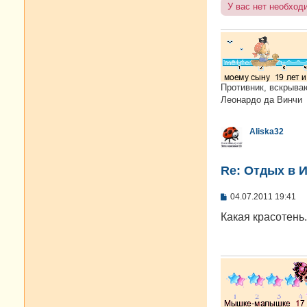
У вас нет необход
Противник, вскрыва
Леонардо да Винчи
Aliska32
Re: Отдых в И
С
04.07.2011 19:41
о
о
Какая красотень.
б
щ
е
н
и
е