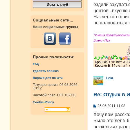
ездили закупатьс
центов...вкуснюч
Насчет того при
Социальные сети...
не волноваться 
Наши социальные группы
"У меня правильнописа
Винни -Пух
Прочие полезности:
FAQ
Удалить cookies
Версия для печати
Lola
Текущее время: 06.08.2026
18:12
Re: Отдых в И
Часовой пояс:
UTC+02:00
Cookie-Policy
С
25.05.2011 11:08
о
о
Хочу вам расска
б
Было это лет 5-
щ
е
нескольких разн
н