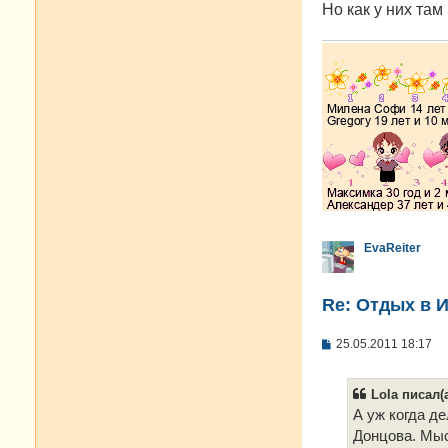
е
Но как у них там
EvaReiter
Re: Отдых в И
С
25.05.2011 18:17
о
о
б
Lola писал(а
щ
е
А уж когда де
н
Донцова. Мыс
и