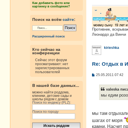
е
Как добавить фото или
н
картинку в сообщение?
и
е
Поиск на всём
сайте
:
Противник, вскрыва
Леонардо да Винчи
Расширенный поиск
kirieshka
Кто сейчас на
конференции
Сейчас этот форум
Re: Отдых в И
просматривают: нет
зарегистрированных
пользователей
С
25.05.2011 07:42
о
о
В нашей базе данных...
б
valeska писа
щ
можно найти роддома,
е
мы едим розо
клиники, детские сады и
н
школы рядом с домом
и
Поиск по индексу (PLZ):
е
Поиск по городу
мы там отдыхали 
шагах от моря
камни. Насчет п