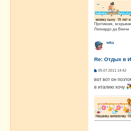
Противник, вскрыва
Леонардо да Винчи
wika
Re: Отдых в И
С
05.07.2011 14:42
о
о
вот вот он поэто
б
в италию хочу
щ
е
н
и
е
-------------------------------