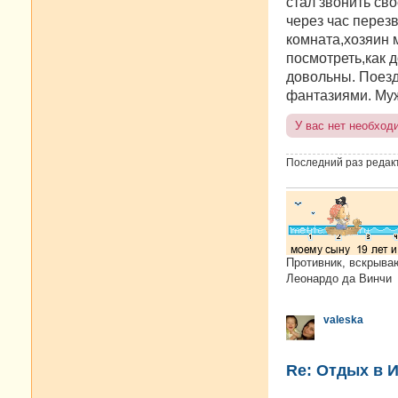
стал звонить св
через час перез
комната,хозяин 
посмотреть,как д
довольны. Поезд
фантазиями. Муж
У вас нет необход
Последний раз редак
Противник, вскрыва
Леонардо да Винчи
valeska
Re: Отдых в И