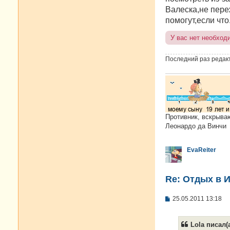
Валеска,не пере
помогут,если что
У вас нет необход
Последний раз редак
Противник, вскрыва
Леонардо да Винчи
EvaReiter
Re: Отдых в И
С
25.05.2011 13:18
о
о
б
Lola писал(а
щ