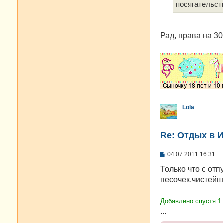
е
посягательст
Рад, права на 30
Lola
Re: Отдых в И
С
04.07.2011 16:31
о
о
Только что с отп
б
песочек,чистейш
щ
е
н
Добавлено спустя 1
и
е
...