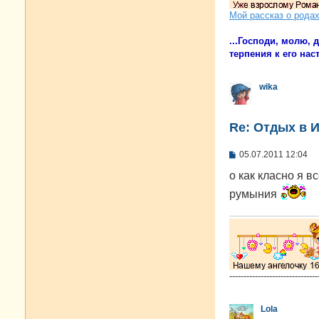
Мой рассказ о рода
...Господи, молю,
терпения к его наст
wika
Re: Отдых в И
С
05.07.2011 12:04
о
о
о как класно я 
б
румыния
щ
е
н
и
е
-------------------------------
Lola