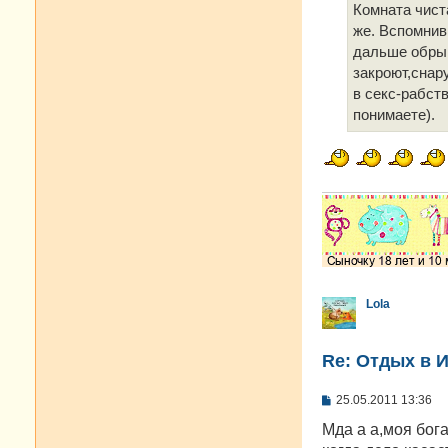
е
Комната чист
н
же. Вспомнив
и
е
дальше обрыв.
закроют,снар
в секс-рабств
понимаете).
Lola
Re: Отдых в И
С
25.05.2011 13:36
о
о
Мда а а,моя бог
б