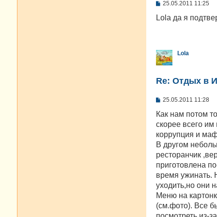
С
25.05.2011 11:25
о
о
Lola да я подтв
б
щ
е
н
и
Lola
е
Re: Отдых в И
С
25.05.2011 11:28
о
о
Как нам потом т
б
скорее всего им 
щ
е
коррупция и маф
н
В другом неболь
и
е
ресторанчик ,ве
приготовлена по
время ужинать. 
уходить,но они 
Меню на картонк
(см.фото). Все 
посмотреть из-за