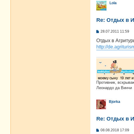
Lola
Re: Отдых в И
С
28.07.2011 11:59
о
о
Отдых в Агритур
б
http://de.agrituris
щ
е
н
и
е
Противник, вскрыва
Леонардо да Винчи
Bjorka
Re: Отдых в И
С
08.08.2018 17:09