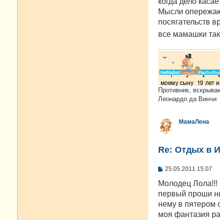
когда дело касае
щ
е
Мысли опережают
н
посягательств в
и
е
все мамашки та
Противник, вскрыва
Леонардо да Винчи
МамаЛена
Re: Отдых в И
С
25.05.2011 15:07
о
о
Молодец Лола!!!
б
первый проши нич
щ
е
нему в пятером 
н
моя фантазия раз
и