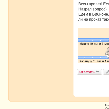
о
о
Всем привет! Ес
б
Назрел вопрос)
щ
е
Едем в Бибионе,
н
ли на прокат та
и
е
Ответить
Po
Cop