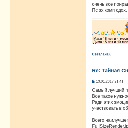
щ
очень все понра
е
н
Пс эх комп сдох
и
е
СветланаК
Re: Тайная С
С
13.01.2017 21:41
о
о
Самый лучший по
б
Все такое нужно
щ
е
Ради этих эмоци
н
участвовать в о
и
е
Всего наилучшег
FullSizeRender.j