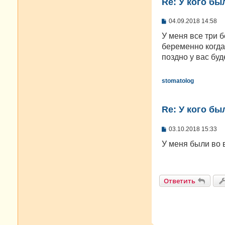
Re: У кого б
С
04.09.2018 14:58
о
о
У меня все три 
б
беременно когда 
щ
е
поздно у вас бу
н
и
е
stomatolog
Re: У кого б
С
03.10.2018 15:33
о
о
У меня были во 
б
щ
е
н
и
Ответить
е