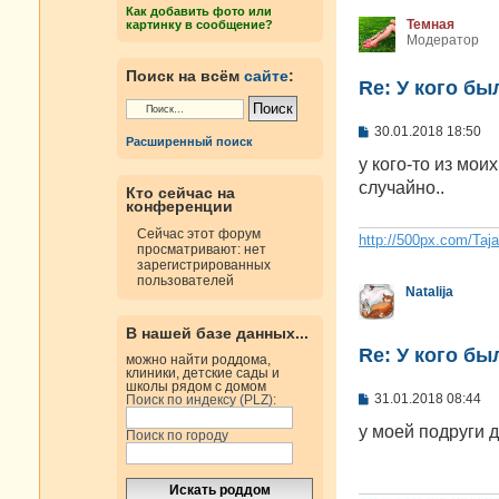
н
Как добавить фото или
и
Темная
картинку в сообщение?
е
Модератор
Поиск на всём
сайте
:
Re: У кого б
С
30.01.2018 18:50
Расширенный поиск
о
о
у кого-то из мои
б
случайно..
Кто сейчас на
щ
конференции
е
н
Сейчас этот форум
и
http://500px.com/Taj
просматривают: нет
е
зарегистрированных
пользователей
Natalija
В нашей базе данных...
Re: У кого б
можно найти роддома,
клиники, детские сады и
школы рядом с домом
С
31.01.2018 08:44
Поиск по индексу (PLZ):
о
о
у моей подруги 
Поиск по городу
б
щ
е
н