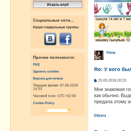
и
е
Социальные сети...
Наши социальные группы
Fiona
Прочие полезности:
FAQ
Re: У кого б
Удалить cookies
Версия для печати
С
25.05.2018 20:23
о
Текущее время: 07.08.2026
о
Мне знакомая го
14:53
б
как обычно. Выд
Часовой пояс:
UTC+02:00
щ
е
предала этому з
Cookie-Policy
н
и
е
Dilyara