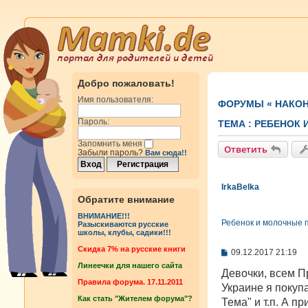
Добро пожаловать!
Имя пользователя:
ФОРУМЫ
«
НАКОН
Пароль:
ТЕМА :
РЕБЕНОК 
Запомнить меня
Ответить
Забыли пароль?
Вам сюда!!
IrkaBelka
Обратите внимание
ВНИМАНИЕ!!!
Ребенок и молочные 
Разыскиваются русские
школы, клубы, садики!!!
Cкидка 7% на русские книги
С
09.12.2017 21:19
о
Линеечки для нашего сайта
о
Девочки, всем П
б
Правила форума. 17.11.2011
Украине я покупа
щ
Как стать "Жителем форума"?
е
Тема" и т.п. А п