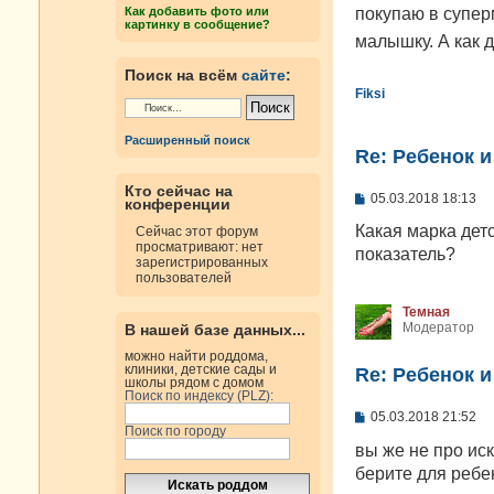
н
покупаю в супер
Как добавить фото или
и
картинку в сообщение?
е
малышку. А как 
Поиск на всём
сайте
:
Fiksi
Расширенный поиск
Re: Ребенок 
Кто сейчас на
С
05.03.2018 18:13
конференции
о
о
Какая марка дет
Сейчас этот форум
б
просматривают: нет
показатель?
щ
зарегистрированных
е
пользователей
н
и
Темная
е
Модератор
В нашей базе данных...
можно найти роддома,
клиники, детские сады и
Re: Ребенок 
школы рядом с домом
Поиск по индексу (PLZ):
С
05.03.2018 21:52
Поиск по городу
о
о
вы же не про иск
б
берите для ребе
щ
е