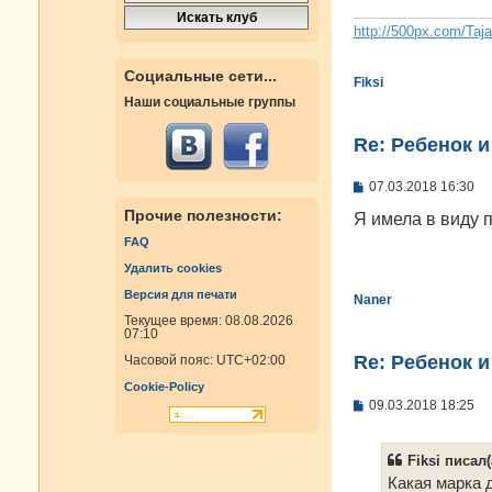
н
и
http://500px.com/Taj
е
Социальные сети...
Fiksi
Наши социальные группы
Re: Ребенок 
С
07.03.2018 16:30
о
Прочие полезности:
о
Я имела в виду п
б
FAQ
щ
е
Удалить cookies
н
и
Версия для печати
Naner
е
Текущее время: 08.08.2026
07:10
Re: Ребенок 
Часовой пояс:
UTC+02:00
Cookie-Policy
С
09.03.2018 18:25
о
о
б
Fiksi писал(
щ
е
Какая марка 