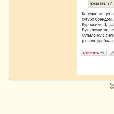
н
показатель?
и
е
Конечно же цена
сугубо брендом. 
Курносики. Здес
Бутылочки же ве
бутылочку с сил
р очень удобная
Ответить
Po
Cop