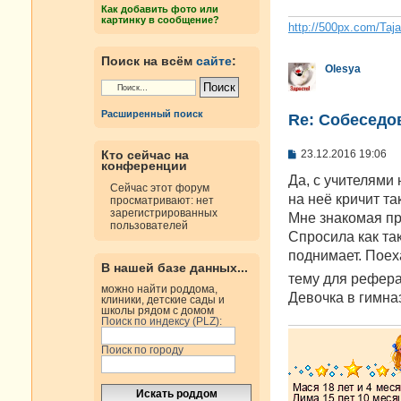
е
Как добавить фото или
н
картинку в сообщение?
и
http://500px.com/Taj
е
Поиск на всём
сайте
:
Olesya
Расширенный поиск
Re: Cобеседо
С
23.12.2016 19:06
Кто сейчас на
конференции
о
о
Да, с учителями 
Сейчас этот форум
б
на неё кричит так
просматривают: нет
щ
зарегистрированных
е
Мне знакомая пр
пользователей
н
Спросила как так
и
е
поднимает. Поех
В нашей базе данных...
тему для рефера
можно найти роддома,
Девочка в гимна
клиники, детские сады и
школы рядом с домом
Поиск по индексу (PLZ):
Поиск по городу