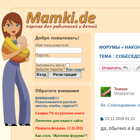
Добро пожаловать!
Имя пользователя:
ФОРУМЫ
«
НАКОН
Пароль:
ТЕМА :
CОБЕСЕДО
Запомнить меня
Ответить
Забыли пароль?
Вам сюда!!
Темная
Обратите внимание
Модератор
ВНИМАНИЕ!!!
Разыскиваются русские
Re: Cобеседование, п
школы, клубы, садики!!!
Cкидка 7% на русские книги
С
23.12.2016 01:13
Линеечки для нашего сайта
о
о
да, обычно и в о
Правила форума. 17.11.2011
б
Как стать "Жителем форума"?
щ