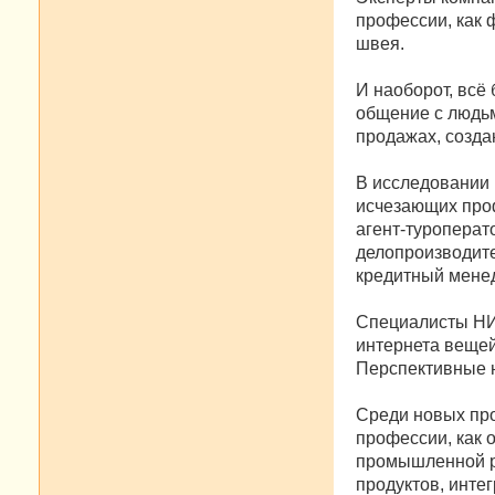
профессии, как 
швея.
И наоборот, всё
общение с людьм
продажах, созда
В исследовании
исчезающих проф
агент-туроперат
делопроизводите
кредитный мене
Специалисты НИУ
интернета вещей
Перспективные н
Среди новых про
профессии, как 
промышленной р
продуктов, инте