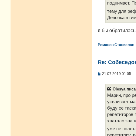
поднимает. П
тему для реф
Девочка в гим
я бы обратилась
Романов Станислав
Re: Cобеседо
С
21.07.2019 01:05
о
о
б
Olesya писа
щ
е
Марин, про р
н
усваивает ма
и
е
буду её таска
репетиторов 
хватало знани
уже не полет
репетитору, п