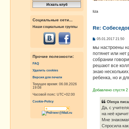
liza
Социальные сети...
Наши социальные группы
Re: Cобеседо
С
05.01.2017 21:50
о
о
мы настроены на 
б
потянет или нет 
щ
Прочие полезности:
е
собрании говори
н
FAQ
решают все колл
и
Удалить cookies
е
знаю нескольких,
ребенка, но и дл
Версия для печати
Текущее время: 06.08.2026
19:08
Добавлено спустя 2
Часовой пояс:
UTC+02:00
Olesya писа
Cookie-Policy
Да, с учителя
на неё кричит
Мне знакомая
Спросила как 