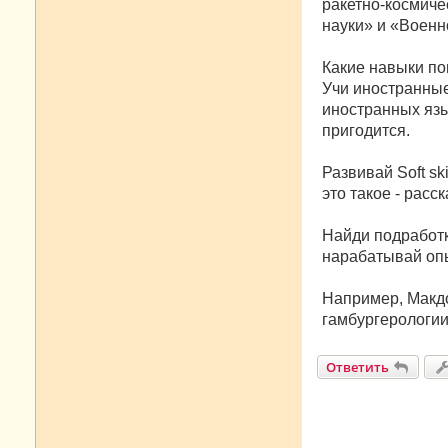
ракетно-космиче
науки» и «Военн
Какие навыки по
Учи иностранны
иностранных язы
пригодится.
Развивай Soft s
это такое - расс
Найди подработк
нарабатывай опы
Например, Макдо
гамбургерологии
Ответить