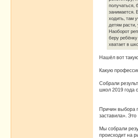
получаться, 
занимается. В
ходить, там у
детям расти,
Наоборот репе
беру ребёнку 
хватает в шк
Нашёл вот такую
Какую професси
Собрали результ
школ 2019 года 
Причин выбора п
заставила». Это 
Мы собрали резу
происходит на ры