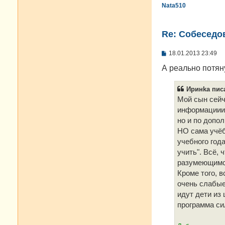
Nata510
Re: Cобеседо
С
18.01.2013 23:49
о
о
А реально потян
б
щ
е
Иринkа писа
н
Мой сын сейч
и
е
информациии 
но и по допо
НО сама учёб
учебного год
учить". Всё, 
разумеющимся
Кроме того, в
очень слабые)
идут дети из
программа си