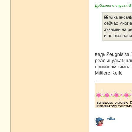
Добавлено спустя 8 
wika писал(а
сейчас многи
экзамен на ре
и по окончан
ведь Zeugnis за 
рeaльшульабшлюс
причинам гимназ
Mittlere Reife
wika