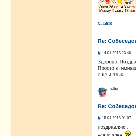
Nata510
Re: Cобеседо
С
14.01.2013 23:40
о
о
Здорово. Поздра
б
Просто в гимназ
щ
е
еще и язык..
н
и
е
wika
Re: Cобеседо
С
15.01.2013 01:07
о
о
поздравляю ,
б
щ
удачи элен