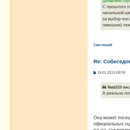
Добавлено спус
С прошлого г
начальной шк
за выбор пос
гимназия) ле
СветланаК
Re: Cобеседо
С
19.01.2013 00:58
о
о
б
Nata510 писа
щ
е
А реально по
н
и
е
Онa может посеща
официальных оце
языка, год повто