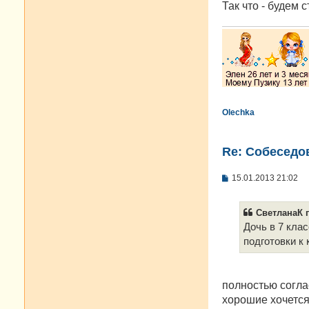
Так что - будем 
Olechka
Re: Cобеседо
С
15.01.2013 21:02
о
о
б
СветланаК п
щ
е
Дочь в 7 кла
н
подготовки к
и
е
полностью согла
хорошие хочется 