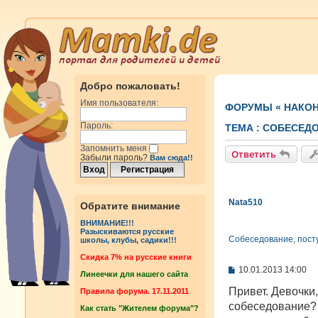
Добро пожаловать!
Имя пользователя:
ФОРУМЫ
«
НАКОН
Пароль:
ТЕМА :
CОБЕСЕДО
Запомнить меня
Ответить
Забыли пароль?
Вам сюда!!
Nata510
Обратите внимание
ВНИМАНИЕ!!!
Разыскиваются русские
Cобеседование, посту
школы, клубы, садики!!!
Cкидка 7% на русские книги
С
10.01.2013 14:00
Линеечки для нашего сайта
о
о
Привет. Девочки
Правила форума. 17.11.2011
б
собеседование?
Как стать "Жителем форума"?
щ