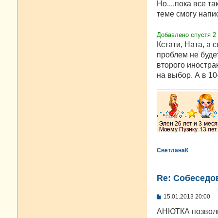
Но....пока все т
теме смогу напи
Добавлено спустя 2
Кстати, Ната, а
проблем не буде
второго иностра
на выбор. А в 10
СветланаК
Re: Cобеседо
С
15.01.2013 20:00
о
о
AНЮТКА позволь 
б