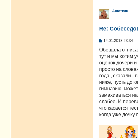
Анюткин
Re: Cобеседо
С
14.01.2013 23:34
о
о
Обещала отписать
б
тут и мы хотим у
щ
е
оценок дочери и
н
просто на слова
и
е
года , сказали -
ниже, пусть дого
гимназию, может 
замахиваться на
слабее. И переве
что касается тес
когда уже дочку