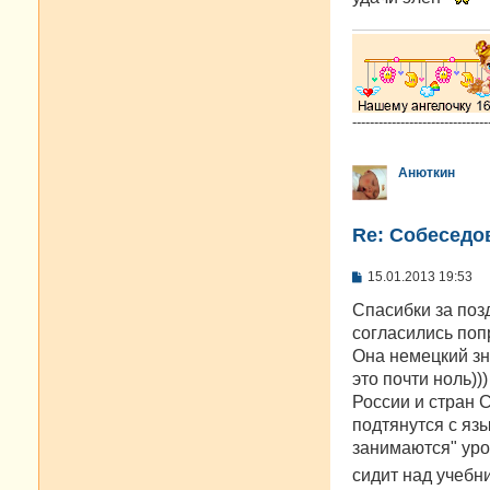
е
н
и
е
-------------------------------
Анюткин
Re: Cобеседо
С
15.01.2013 19:53
о
о
Спасибки за поз
б
согласились поп
щ
е
Она немецкий зна
н
это почти ноль))
и
е
России и стран С
подтянутся с язы
занимаются" уро
сидит над учебн