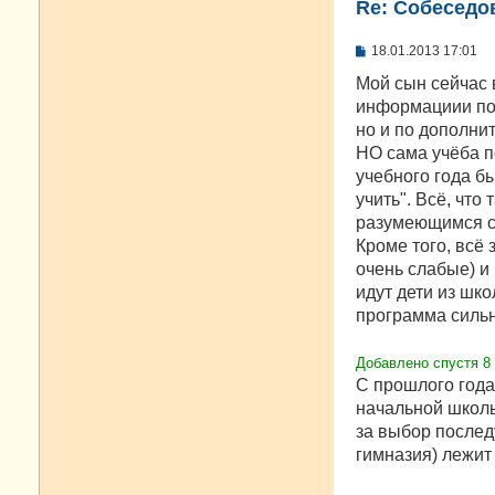
Re: Cобеседо
С
18.01.2013 17:01
о
о
Мой сын сейчас 
б
информациии по 
щ
е
но и по дополни
н
НО сама учёба п
и
е
учебного года б
учить". Всё, что
разумеющимся с 
Кроме того, всё 
очень слабые) и 
идут дети из шк
программа силь
Добавлено спустя 8 
С прошлого года
начальной школы
за выбор послед
гимназия) лежит