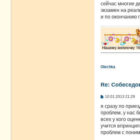
сейчас многие д
экзамен на реаль
и по окончанию 
-------------------------------
Olechka
Re: Cобеседо
С
10.01.2013 21:29
о
о
я сразу по прие
б
проблем. у нас б
щ
е
всех у кого оцен
н
учится впринципе
и
е
проблем с поним