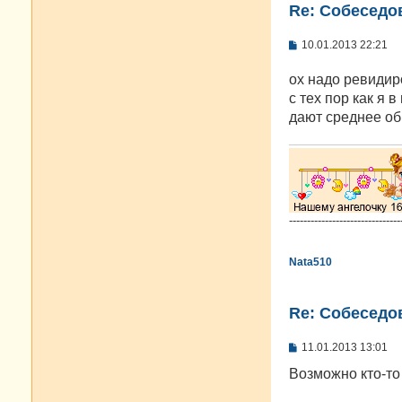
Re: Cобеседо
С
10.01.2013 22:21
о
о
ох надо ревиди
б
щ
с тех пор как я
е
дают среднее об
н
и
е
-------------------------------
Nata510
Re: Cобеседо
С
11.01.2013 13:01
о
о
Возможно кто-то
б
щ