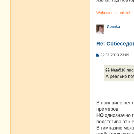
Wahnsinn ist erblich
Иринkа
Re: Cобеседо
С
22.01.2013 23:09
о
о
б
Nata510 писа
щ
е
А реально по
н
и
е
В принципе нет 
примеров.
НО
однозначно го
подстёгивают к 
В гимназию можн