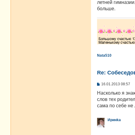
летней гимназии
больше.
Nata510
Re: Cобеседо
С
16.01.2013 08:57
о
о
Насколько я знаю
б
слов тех родител
щ
е
сама по себе не 
н
и
е
Иринkа