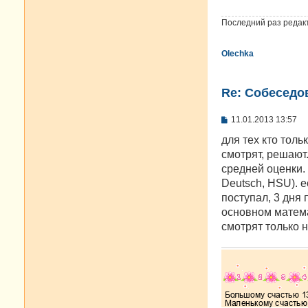
е
н
Последний раз редак
и
е
Olechka
Re: Cобеседо
С
11.01.2013 13:57
о
о
для тех кто толь
б
смотрят, решают.
щ
е
средней оценки. 
н
Deutsch, HSU). е
и
е
поступал, 3 дня 
основном матема
смотрят только 