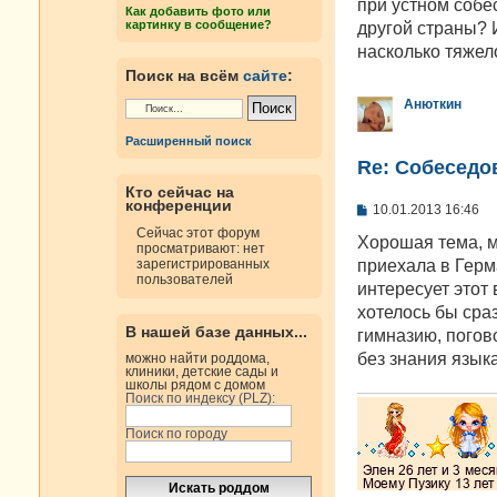
е
при устном собе
Как добавить фото или
н
картинку в сообщение?
другой страны? И
и
е
насколько тяжел
Поиск на всём
сайте
:
Анюткин
Расширенный поиск
Re: Cобеседо
Кто сейчас на
конференции
С
10.01.2013 16:46
о
Сейчас этот форум
о
Хорошая тема, м
просматривают: нет
б
приехала в Герм
зарегистрированных
щ
пользователей
е
интересует этот 
н
хотелось бы сра
и
В нашей базе данных...
е
гимназию, погово
без знания языка
можно найти роддома,
клиники, детские сады и
школы рядом с домом
Поиск по индексу (PLZ):
Поиск по городу