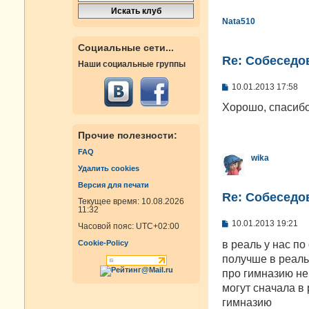
Nata510
Социальные сети...
Re: Cобеседо
Наши социальные группы
С
10.01.2013 17:58
о
о
Хорошо, спасиб
б
щ
е
Прочие полезности:
н
FAQ
и
wika
е
Удалить cookies
Версия для печати
Re: Cобеседо
Текущее время: 10.08.2026
11:32
С
10.01.2013 19:21
Часовой пояс:
UTC+02:00
о
о
в реаль у нас п
Cookie-Policy
б
получше в реаль
щ
е
про гимназию не 
н
могут сначала в 
и
е
гимназию