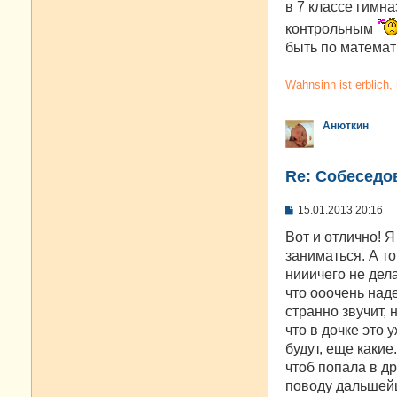
в 7 классе гимн
щ
е
контрольным
н
быть по математ
и
е
Wahnsinn ist erblich
Анюткин
Re: Cобеседо
С
15.01.2013 20:16
о
о
Вот и отлично! Я
б
заниматься. А то
щ
е
нииичего не дела
н
что ооочень наде
и
е
странно звучит, 
что в дочке это 
будут, еще какие
чтоб попала в др
поводу дальшей