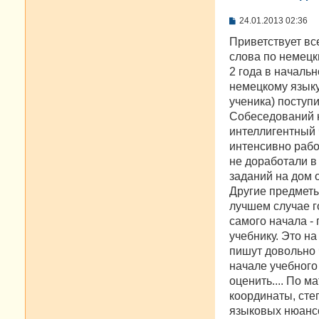
С
24.01.2013 02:36
о
о
Приветствует все
б
слова по немецки
щ
е
2 года в началь
н
немецкому языку)
и
е
ученика) поступи
Собеседований н
интеллигентный 
интенсивно рабо
не доработали в
заданий на дом 
Другие предметы 
лучшем случае г
самого начала - 
учебнику. Это н
пишут довольно 
начале учебного
оценить.... По м
координаты, степ
языковых нюансо