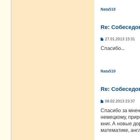
Nata510
Re: Cобеседо
С
27.01.2013 15:31
о
о
Спасибо...
б
щ
е
н
и
Nata510
е
Re: Cобеседо
С
08.02.2013 23:37
о
о
Спасибо за мнен
б
немецкому, приро
щ
е
книг. А новые до
н
математике, анг
и
е