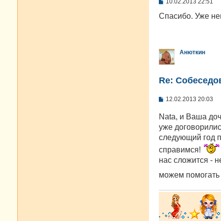
С
10.02.2013 22:51
о
о
Спасибо. Уже не
б
щ
е
н
и
Анюткин
е
Re: Cобеседо
С
12.02.2013 20:03
о
о
Nata, и Ваша доч
б
щ
уже договорились
е
следующий год п
н
и
справимся!
е
нас сложится - н
можем помогать 