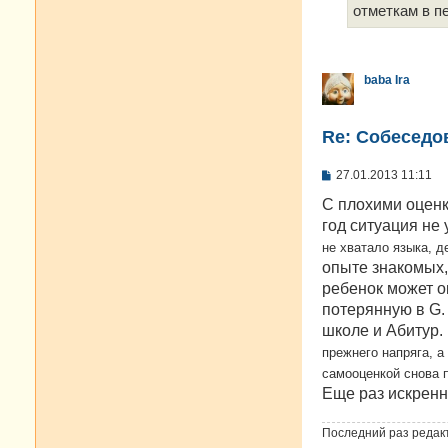
отметкам в пе
baba Ira
Re: Cобеседо
С
27.01.2013 11:11
о
о
С плохими оцен
б
год ситуация не
щ
е
не хватало языка, д
н
опыте знакомых,
и
е
ребенок может о
потерянную в G.
школе и Абитур.
прежнего напряга, а
самооценкой снова п
Eще раз искренн
Последний раз редак