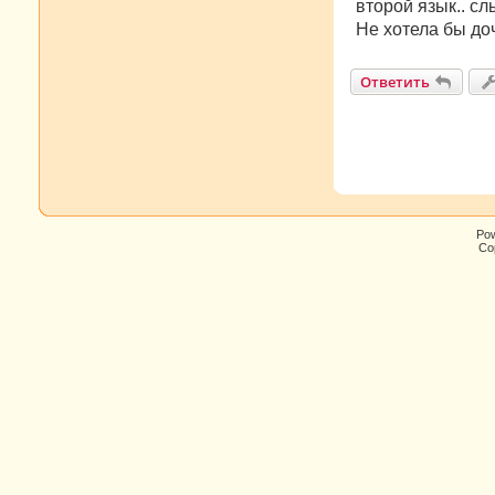
е
второй язык.. сл
Не хотела бы до
Ответить
Po
Cop