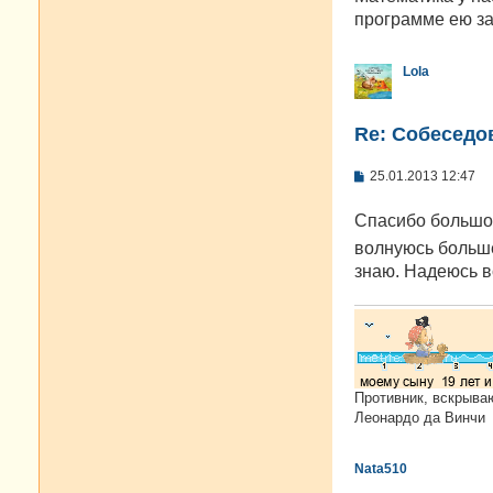
программе ею за
Lola
Re: Cобеседо
С
25.01.2013 12:47
о
о
Спасибо большо
б
щ
волнуюсь больш
е
н
знаю. Надеюсь вс
и
е
Противник, вскрыва
Леонардо да Винчи
Nata510