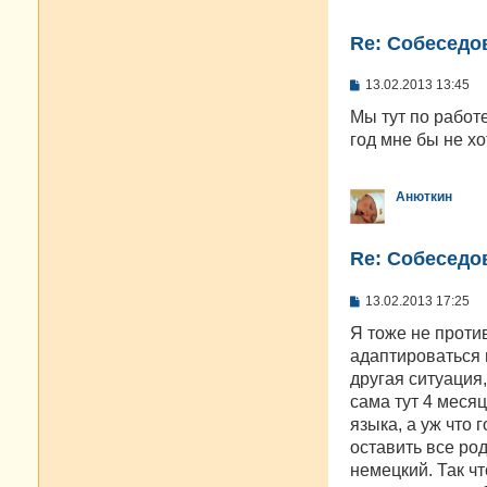
Re: Cобеседо
С
13.02.2013 13:45
о
о
Мы тут по работе
б
год мне бы не х
щ
е
н
и
Анюткин
е
Re: Cобеседо
С
13.02.2013 17:25
о
о
Я тоже не против
б
адаптироваться и
щ
е
другая ситуация,
н
сама тут 4 меся
и
е
языка, а уж что
оставить все ро
немецкий. Так чт