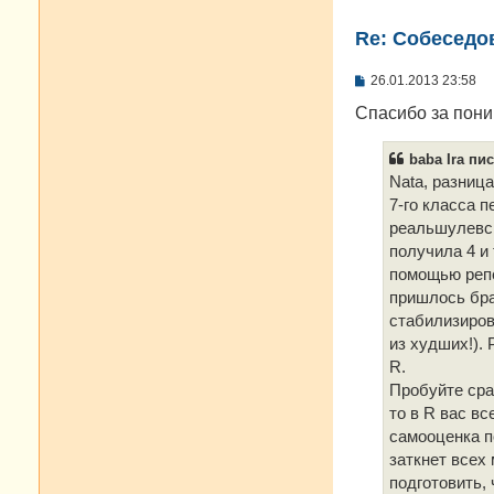
Re: Cобеседо
С
26.01.2013 23:58
о
о
Спасибо за поним
б
щ
е
baba Ira пис
н
Nata, pазниц
и
е
7-го класса 
реальшулевск
получила 4 и 
помощью репе
пришлось бра
стабилизиров
из худших!).
R.
Пробуйте сра
то в R вас вс
самооценка по
заткнет всех
подготовить,