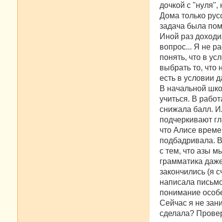
б
дочкой с "нуля",
щ
е
Дома только рус
н
задача была пом
и
е
Иной раз доходил
вопрос... Я не р
понять, что в ус
выбрать то, что 
есть в условии д
В начальной шко
учиться. В рабо
снижала балл. Ил
подчеркивают гл
что Алисе време
подбадривала. В
с тем, что азы м
грамматика даже
закончились (я 
написала письмо
понимание особе
Сейчас я не зан
сделала? Провер