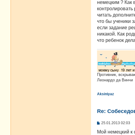
немецким ? Как 
щ
е
контролировать 
н
читать дополнит
и
е
что бы ученики з
если задание ре
никакой. Как род
что ребенок дела
Противник, вскрыва
Леонардо да Винчи
Aksiniyaz
Re: Cобеседо
С
25.01.2013 02:03
о
о
Мой немецкий к с