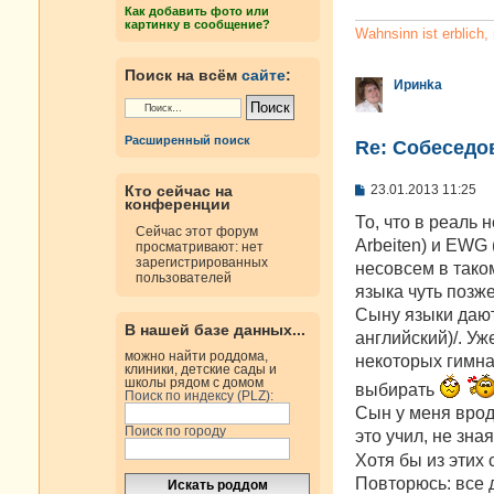
е
Как добавить фото или
н
картинку в сообщение?
и
Wahnsinn ist erblich
е
Поиск на всём
сайте
:
Иринkа
Расширенный поиск
Re: Cобеседо
С
23.01.2013 11:25
Кто сейчас на
конференции
о
о
То, что в реаль 
Сейчас этот форум
б
Arbeiten) и EWG 
просматривают: нет
щ
зарегистрированных
е
несовсем в тако
пользователей
н
языка чуть позж
и
е
Сыну языки даютс
В нашей базе данных...
английский)/. Уж
можно найти роддома,
некоторых гимна
клиники, детские сады и
школы рядом с домом
выбирать
Поиск по индексу (PLZ):
Сын у меня врод
Поиск по городу
это учил, не зна
Хотя бы из этих 
Повторюсь: все 