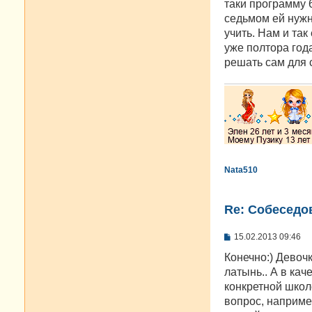
таки программу 6
седьмом ей нужн
учить. Нам и так
уже полтора года
решать сам для 
Nata510
Re: Cобеседо
С
15.02.2013 09:46
о
о
Конечно:) Девоч
б
латынь.. А в кач
щ
е
конкретной школ
н
вопрос, наприме
и