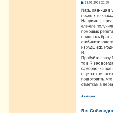
С
23.01.2013 21:58
о
о
Nata, pазница в
б
после 7-го клас
щ
е
Например, с реа
н
еле-еле получила
и
е
помощью репетит
пришлось брать 
стабилизировало
из худших!). Род
R.
Пробуйте сразу 
то в R вас всегд
самооценка повыс
еще заткнет все
подготовить, что
отметкам в первы
Aksiniyaz
Re: Cобеседо