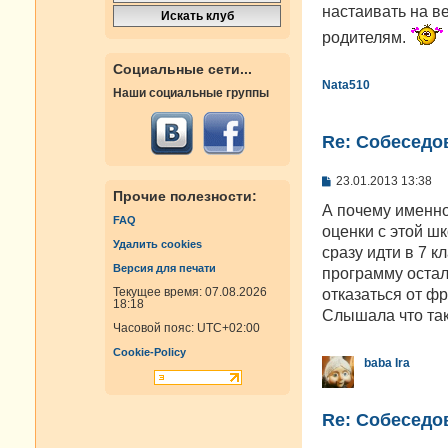
настаивать на в
родителям.
Социальные сети...
Nata510
Наши социальные группы
Re: Cобеседо
С
23.01.2013 13:38
о
Прочие полезности:
о
А почему именно
FAQ
б
оценки с этой ш
щ
Удалить cookies
е
сразу идти в 7 к
н
Версия для печати
программу остал
и
е
Текущее время: 07.08.2026
отказаться от фр
18:18
Слышала что так 
Часовой пояс:
UTC+02:00
Cookie-Policy
baba Ira
Re: Cобеседо