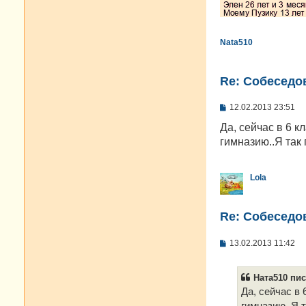
Nata510
Re: Cобеседо
С
12.02.2013 23:51
о
о
Да, сейчас в 6 к
б
гимназию..Я так 
щ
е
н
и
Lola
е
Re: Cобеседо
С
13.02.2013 11:42
о
о
б
Ната510 пис
щ
е
Да, сейчас в 
н
гимназию..Я 