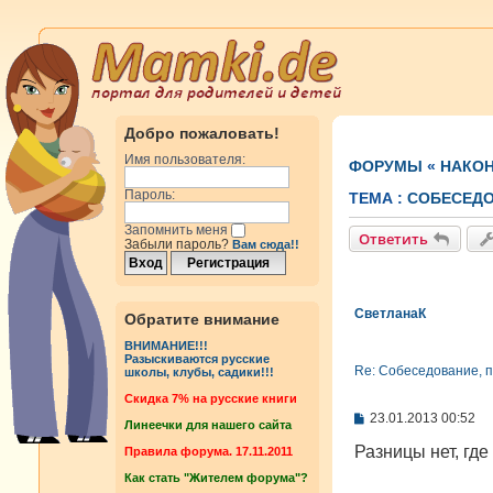
Добро пожаловать!
Имя пользователя:
ФОРУМЫ
«
НАКОН
Пароль:
ТЕМА :
CОБЕСЕДО
Запомнить меня
Ответить
Забыли пароль?
Вам сюда!!
СветланаК
Обратите внимание
ВНИМАНИЕ!!!
Разыскиваются русские
Re: Cобеседование, п
школы, клубы, садики!!!
Cкидка 7% на русские книги
С
23.01.2013 00:52
Линеечки для нашего сайта
о
о
Разницы нет, где
Правила форума. 17.11.2011
б
Как стать "Жителем форума"?
щ