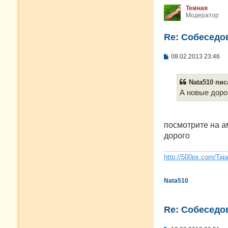
Темная
Модератор
Re: Cобеседо
С
08.02.2013 23:46
о
о
б
Nata510 писа
щ
е
А новые доро
н
и
е
посмотрите на ам
дорого
http://500px.com/Taj
Nata510
Re: Cобеседо