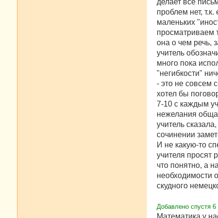
делает все пись
проблем нет, т.к
маленьких "ино
просматриваем т
она о чем речь,
учитель обознач
много пока испо
"негибкости" нич
- это не совсем 
хотел бы погово
7-10 с каждым уч
нежелания общат
учитель сказала,
сочинении замет
И не какую-то сп
учителя просят 
что понятно, а н
необходимости ос
скудного немецког
Добавлено спустя 6 
Математика у на