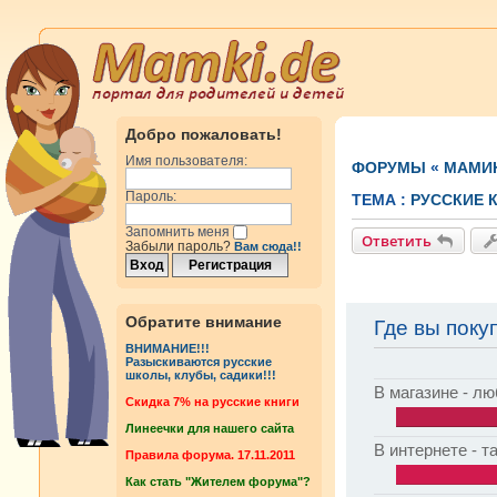
Добро пожаловать!
Имя пользователя:
ФОРУМЫ
«
МАМИ
Пароль:
ТЕМА :
РУССКИЕ 
Запомнить меня
Ответить
Забыли пароль?
Вам сюда!!
Обратите внимание
Где вы поку
ВНИМАНИЕ!!!
Разыскиваются русские
школы, клубы, садики!!!
В магазине - л
Cкидка 7% на русские книги
Линеечки для нашего сайта
В интернете - т
Правила форума. 17.11.2011
Как стать "Жителем форума"?