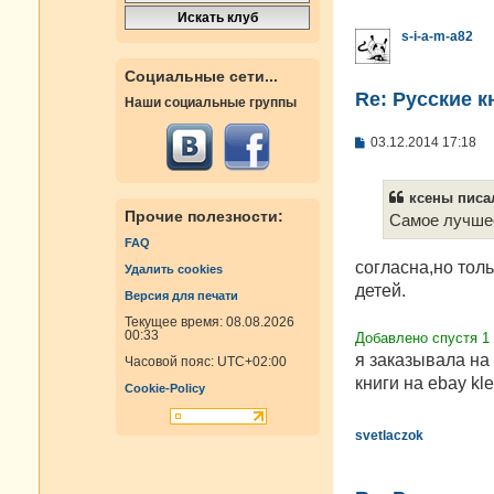
н
и
s-i-a-m-a82
е
Социальные сети...
Re: Русские к
Наши социальные группы
С
03.12.2014 17:18
о
о
б
ксены писал
щ
Прочие полезности:
е
Самое лучшее
н
FAQ
и
е
согласна,но тол
Удалить cookies
детей.
Версия для печати
Текущее время: 08.08.2026
00:33
Добавлено спустя 1 
я заказывала на 
Часовой пояс:
UTC+02:00
книги на ebay kl
Cookie-Policy
svetlaczok