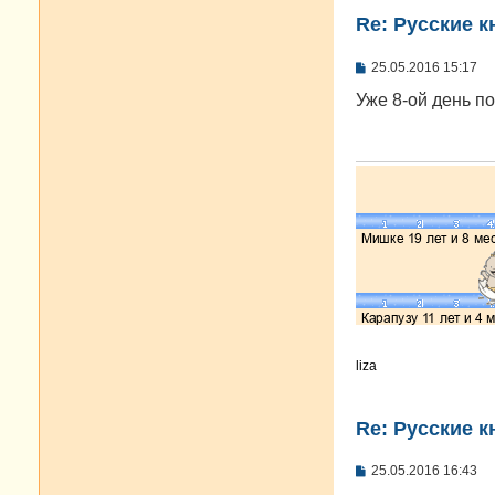
Re: Русские к
С
25.05.2016 15:17
о
о
Уже 8-ой день по
б
щ
е
н
и
е
liza
Re: Русские к
С
25.05.2016 16:43
о