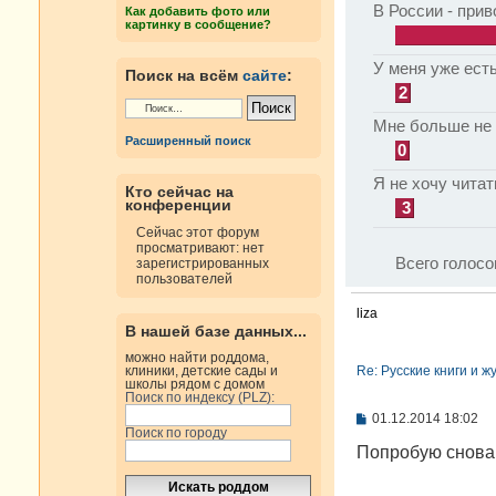
В России - прив
Как добавить фото или
картинку в сообщение?
У меня уже есть
Поиск на всём
сайте
:
2
Мне больше не 
Расширенный поиск
0
Я не хочу читат
Кто сейчас на
конференции
3
Сейчас этот форум
просматривают: нет
Всего голосо
зарегистрированных
пользователей
liza
В нашей базе данных...
можно найти роддома,
Re: Русские книги и ж
клиники, детские сады и
школы рядом с домом
Поиск по индексу (PLZ):
С
01.12.2014 18:02
Поиск по городу
о
о
Попробую снова т
б
щ
е