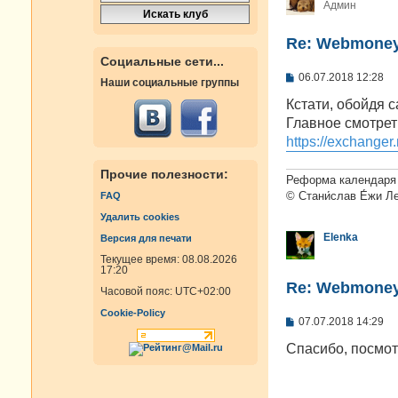
Админ
Re: Webmoney
Социальные сети...
С
06.07.2018 12:28
Наши социальные группы
о
о
Кстати, обойдя 
б
Главное смотрет
щ
е
https://exchange
н
и
Прочие полезности:
е
Реформа календаря 
© Стани́слав Е́жи Л
FAQ
Удалить cookies
Elenka
Версия для печати
Текущее время: 08.08.2026
17:20
Re: Webmoney
Часовой пояс:
UTC+02:00
Cookie-Policy
С
07.07.2018 14:29
о
о
Спасибо, посмо
б
щ
е
н