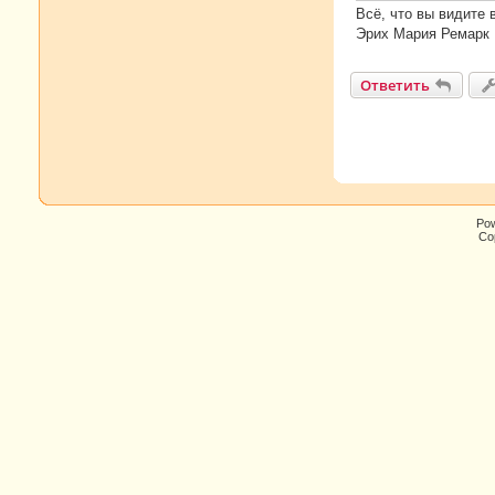
и
Всё, что вы видите 
е
Эрих Мария Ремарк
Ответить
Po
Cop