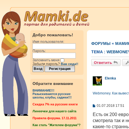
Добро пожаловать!
Имя пользователя:
ФОРУМЫ
«
МАМИ
Пароль:
ТЕМА :
WEBMONEY
Запомнить меня
Ответить
Забыли пароль?
Вам сюда!!
Elenka
Обратите внимание
ВНИМАНИЕ!!!
Webmoney. Как вывес
Разыскиваются русские
школы, клубы, садики!!!
Cкидка 7% на русские книги
С
01.07.2018 17:51
о
Линеечки для нашего сайта
о
Есть ок 200 евро
б
Правила форума. 17.11.2011
смотрела так и н
щ
Как стать "Жителем форума"?
е
какие-то странны