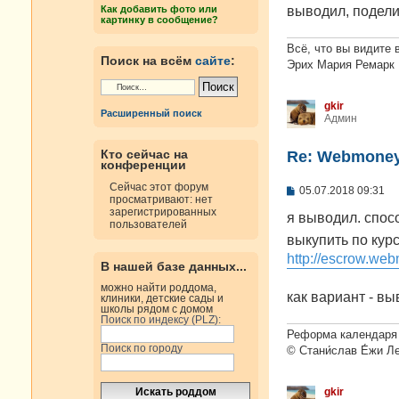
н
выводил, подели
Как добавить фото или
и
картинку в сообщение?
е
Всё, что вы видите 
Поиск на всём
сайте
:
Эрих Мария Ремарк
gkir
Расширенный поиск
Админ
Кто сейчас на
Re: Webmoney
конференции
Сейчас этот форум
С
05.07.2018 09:31
просматривают: нет
о
зарегистрированных
о
я выводил. спосо
пользователей
б
выкупить по кур
щ
е
http://escrow.web
н
В нашей базе данных...
и
можно найти роддома,
е
как вариант - вы
клиники, детские сады и
школы рядом с домом
Поиск по индексу (PLZ):
Реформа календаря 
Поиск по городу
© Стани́слав Е́жи Л
gkir