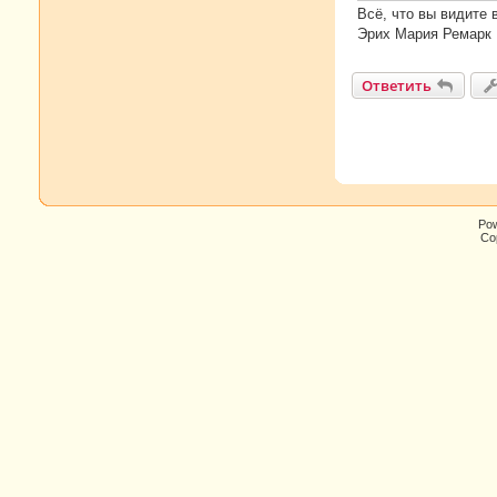
и
Всё, что вы видите 
е
Эрих Мария Ремарк
Ответить
Po
Cop