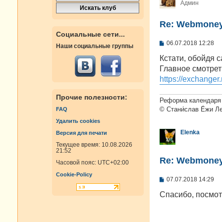
Админ
Re: Webmoney
Социальные сети...
С
06.07.2018 12:28
Наши социальные группы
о
о
Кстати, обойдя 
б
Главное смотрет
щ
е
https://exchange
н
и
Прочие полезности:
е
Реформа календаря 
© Стани́слав Е́жи Л
FAQ
Удалить cookies
Elenka
Версия для печати
Текущее время: 10.08.2026
21:52
Re: Webmoney
Часовой пояс:
UTC+02:00
Cookie-Policy
С
07.07.2018 14:29
о
о
Спасибо, посмо
б
щ
е
н