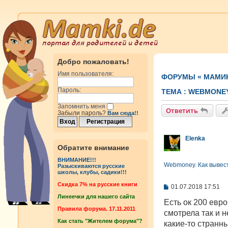
Добро пожаловать!
Имя пользователя:
ФОРУМЫ
«
МАМИ
Пароль:
ТЕМА :
WEBMONEY
Запомнить меня
Ответить
Забыли пароль?
Вам сюда!!
Elenka
Обратите внимание
ВНИМАНИЕ!!!
Webmoney. Как вывес
Разыскиваются русские
школы, клубы, садики!!!
Cкидка 7% на русские книги
С
01.07.2018 17:51
о
Линеечки для нашего сайта
о
Есть ок 200 евро
б
Правила форума. 17.11.2011
смотрела так и н
щ
Как стать "Жителем форума"?
е
какие-то странны