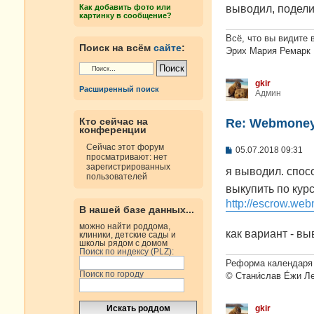
н
выводил, подели
Как добавить фото или
и
картинку в сообщение?
е
Всё, что вы видите 
Поиск на всём
сайте
:
Эрих Мария Ремарк
gkir
Расширенный поиск
Админ
Кто сейчас на
Re: Webmoney
конференции
Сейчас этот форум
С
05.07.2018 09:31
просматривают: нет
о
зарегистрированных
о
я выводил. спосо
пользователей
б
выкупить по кур
щ
е
http://escrow.web
н
В нашей базе данных...
и
можно найти роддома,
е
как вариант - вы
клиники, детские сады и
школы рядом с домом
Поиск по индексу (PLZ):
Реформа календаря 
Поиск по городу
© Стани́слав Е́жи Л
gkir