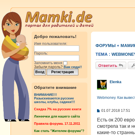
Добро пожаловать!
Имя пользователя:
ФОРУМЫ
«
МАМИ
Пароль:
ТЕМА :
WEBMONEY
Запомнить меня
Ответить
Забыли пароль?
Вам сюда!!
Elenka
Обратите внимание
ВНИМАНИЕ!!!
Webmoney. Как вывес
Разыскиваются русские
школы, клубы, садики!!!
Cкидка 7% на русские книги
С
01.07.2018 17:51
о
Линеечки для нашего сайта
о
Есть ок 200 евро
б
Правила форума. 17.11.2011
смотрела так и н
щ
Как стать "Жителем форума"?
е
какие-то странны