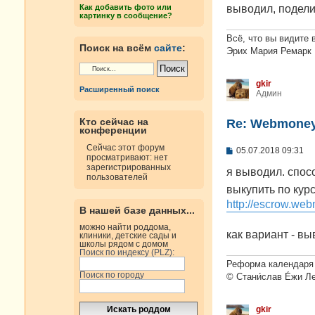
н
выводил, подели
Как добавить фото или
и
картинку в сообщение?
е
Всё, что вы видите 
Поиск на всём
сайте
:
Эрих Мария Ремарк
gkir
Расширенный поиск
Админ
Кто сейчас на
Re: Webmoney
конференции
Сейчас этот форум
С
05.07.2018 09:31
просматривают: нет
о
зарегистрированных
о
я выводил. спосо
пользователей
б
выкупить по кур
щ
е
http://escrow.web
н
В нашей базе данных...
и
можно найти роддома,
е
как вариант - вы
клиники, детские сады и
школы рядом с домом
Поиск по индексу (PLZ):
Реформа календаря 
Поиск по городу
© Стани́слав Е́жи Л
gkir