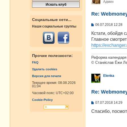
Админ
Re: Webmoney
Социальные сети...
С
06.07.2018 12:28
Наши социальные группы
о
о
Кстати, обойдя 
б
Главное смотрет
щ
е
https://exchange
н
и
Прочие полезности:
е
Реформа календаря 
© Стани́слав Е́жи Л
FAQ
Удалить cookies
Elenka
Версия для печати
Текущее время: 08.08.2026
01:04
Re: Webmoney
Часовой пояс:
UTC+02:00
Cookie-Policy
С
07.07.2018 14:29
о
о
Спасибо, посмо
б
щ
е
н