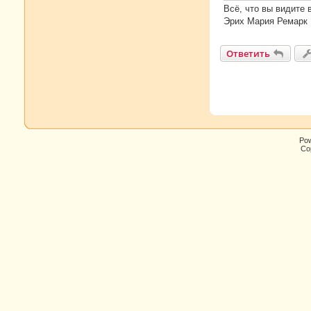
и
Всё, что вы видите 
е
Эрих Мария Ремарк
Ответить
Po
Cop