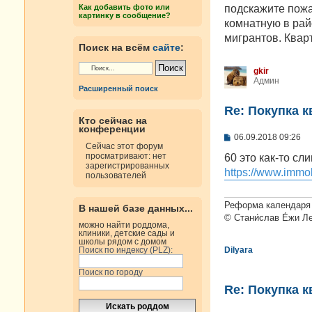
н
подскажите пожал
Как добавить фото или
и
картинку в сообщение?
е
комнатную в рай
мигрантов. Квар
Поиск на всём
сайте
:
gkir
Админ
Расширенный поиск
Re: Покупка 
Кто сейчас на
конференции
С
06.09.2018 09:26
о
Сейчас этот форум
о
просматривают: нет
60 это как-то сл
б
зарегистрированных
https://www.immobi
щ
пользователей
е
н
и
Реформа календаря 
В нашей базе данных...
е
© Стани́слав Е́жи Л
можно найти роддома,
клиники, детские сады и
школы рядом с домом
Поиск по индексу (PLZ):
Dilyara
Поиск по городу
Re: Покупка 