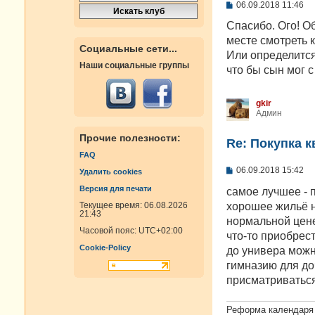
С
06.09.2018 11:46
о
о
Спасибо. Ого! Об
б
месте смотреть 
щ
Социальные сети...
е
Или определится 
н
Наши социальные группы
что бы сын мог с
и
е
gkir
Админ
Прочие полезности:
Re: Покупка 
FAQ
С
06.09.2018 15:42
Удалить cookies
о
Версия для печати
о
самое лучшее - 
б
хорошее жильё н
Текущее время: 06.08.2026
щ
21:43
е
нормальной цене
н
Часовой пояс:
UTC+02:00
что-то приобрест
и
Cookie-Policy
е
до универа можн
гимназию для до
присматриваться
Реформа календаря 