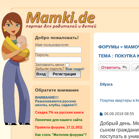
Добро пожаловать!
Имя пользователя:
ФОРУМЫ
«
МАМОЧ
Пароль:
ТЕМА :
ПОКУПКА 
Запомнить меня
Ответить
Забыли пароль?
Вам сюда!!
Dilyara
Обратите внимание
ВНИМАНИЕ!!!
Покупка квартиры в К
Разыскиваются русские
школы, клубы, садики!!!
Cкидка 7% на русские книги
С
06.09.2018 08:55
о
Линеечки для нашего сайта
о
Добрый день. Ме
б
Правила форума. 17.11.2011
сыном гражданин
щ
Как стать "Жителем форума"?
е
поступать в уни