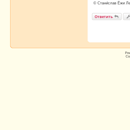
© Стани́слав Е́жи Л
Ответить
Po
Cop