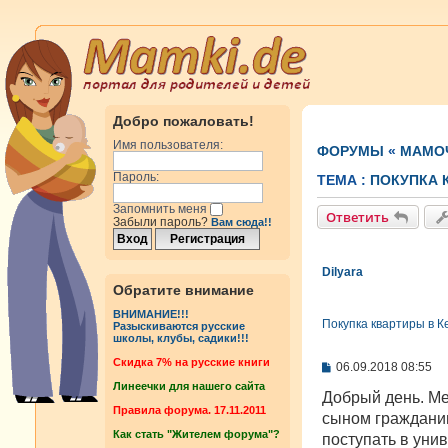
Добро пожаловать!
Имя пользователя:
ФОРУМЫ
«
МАМОЧ
Пароль:
ТЕМА :
ПОКУПКА 
Запомнить меня
Ответить
Забыли пароль?
Вам сюда!!
Dilyara
Обратите внимание
ВНИМАНИЕ!!!
Покупка квартиры в К
Разыскиваются русские
школы, клубы, садики!!!
Cкидка 7% на русские книги
С
06.09.2018 08:55
о
Линеечки для нашего сайта
о
Добрый день. Ме
б
Правила форума. 17.11.2011
сыном гражданин
щ
Как стать "Жителем форума"?
е
поступать в уни