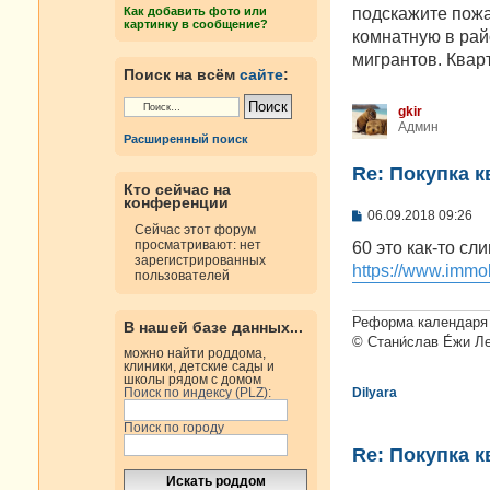
н
подскажите пожал
Как добавить фото или
и
картинку в сообщение?
е
комнатную в рай
мигрантов. Квар
Поиск на всём
сайте
:
gkir
Админ
Расширенный поиск
Re: Покупка 
Кто сейчас на
конференции
С
06.09.2018 09:26
о
Сейчас этот форум
о
просматривают: нет
60 это как-то сл
б
зарегистрированных
https://www.immobi
щ
пользователей
е
н
и
Реформа календаря 
В нашей базе данных...
е
© Стани́слав Е́жи Л
можно найти роддома,
клиники, детские сады и
школы рядом с домом
Поиск по индексу (PLZ):
Dilyara
Поиск по городу
Re: Покупка 