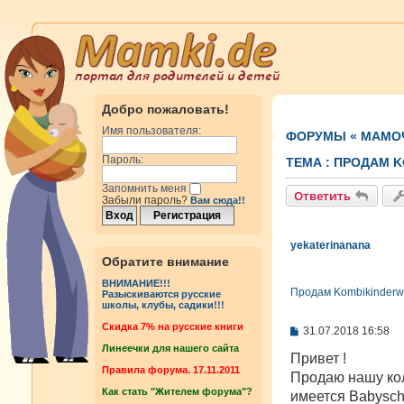
Добро пожаловать!
Имя пользователя:
ФОРУМЫ
«
МАМОЧ
Пароль:
ТЕМА :
ПРОДАМ K
Запомнить меня
Ответить
Забыли пароль?
Вам сюда!!
yekaterinanana
Обратите внимание
ВНИМАНИЕ!!!
Продам Kombikinderwa
Разыскиваются русские
школы, клубы, садики!!!
Cкидка 7% на русские книги
С
31.07.2018 16:58
о
Линеечки для нашего сайта
о
Привет !
б
Правила форума. 17.11.2011
Продаю нашу кол
щ
Как стать "Жителем форума"?
е
имеется Babysch