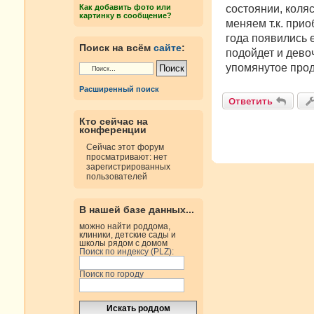
н
состоянии, коля
Как добавить фото или
и
картинку в сообщение?
е
меняем т.к. прио
года появились 
Поиск на всём
сайте
:
подойдет и девоч
упомянутое прод
Расширенный поиск
Ответить
Кто сейчас на
конференции
Сейчас этот форум
просматривают: нет
зарегистрированных
пользователей
В нашей базе данных...
можно найти роддома,
клиники, детские сады и
школы рядом с домом
Поиск по индексу (PLZ):
Поиск по городу