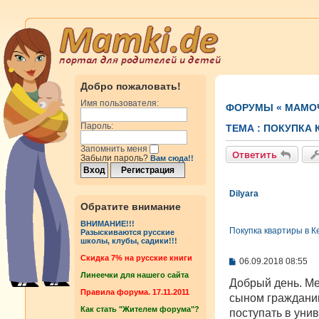
Добро пожаловать!
Имя пользователя:
ФОРУМЫ
«
МАМОЧ
Пароль:
ТЕМА :
ПОКУПКА 
Запомнить меня
Ответить
Забыли пароль?
Вам сюда!!
Dilyara
Обратите внимание
ВНИМАНИЕ!!!
Покупка квартиры в К
Разыскиваются русские
школы, клубы, садики!!!
Cкидка 7% на русские книги
С
06.09.2018 08:55
о
Линеечки для нашего сайта
о
Добрый день. Ме
б
Правила форума. 17.11.2011
сыном гражданин
щ
Как стать "Жителем форума"?
е
поступать в уни