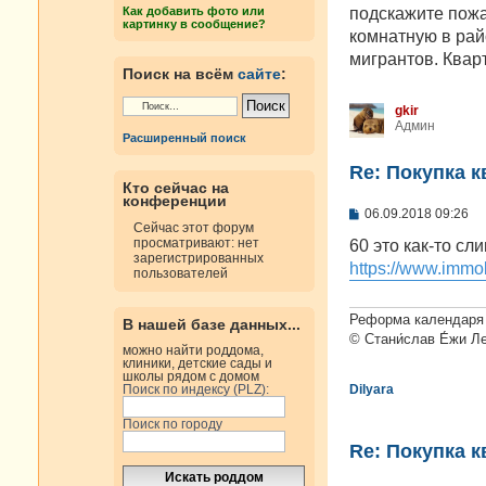
н
подскажите пожал
Как добавить фото или
и
картинку в сообщение?
е
комнатную в рай
мигрантов. Квар
Поиск на всём
сайте
:
gkir
Админ
Расширенный поиск
Re: Покупка 
Кто сейчас на
конференции
С
06.09.2018 09:26
о
Сейчас этот форум
о
просматривают: нет
60 это как-то сл
б
зарегистрированных
https://www.immobi
щ
пользователей
е
н
и
Реформа календаря 
В нашей базе данных...
е
© Стани́слав Е́жи Л
можно найти роддома,
клиники, детские сады и
школы рядом с домом
Поиск по индексу (PLZ):
Dilyara
Поиск по городу
Re: Покупка 