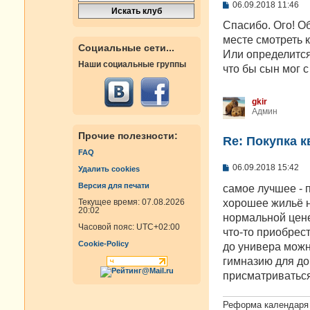
С
06.09.2018 11:46
о
о
Спасибо. Ого! Об
б
месте смотреть 
щ
Социальные сети...
е
Или определится 
н
Наши социальные группы
что бы сын мог с
и
е
gkir
Админ
Прочие полезности:
Re: Покупка 
FAQ
С
06.09.2018 15:42
Удалить cookies
о
Версия для печати
о
самое лучшее - 
б
хорошее жильё н
Текущее время: 07.08.2026
щ
20:02
е
нормальной цене
н
Часовой пояс:
UTC+02:00
что-то приобрест
и
Cookie-Policy
е
до универа можн
гимназию для до
присматриваться
Реформа календаря 