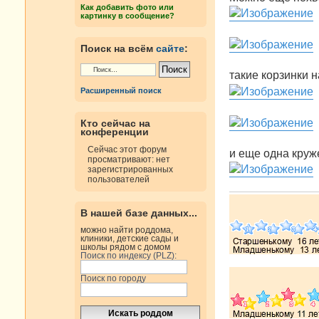
е
Как добавить фото или
н
картинку в сообщение?
и
е
Поиск на всём
сайте
:
такие корзинки 
Расширенный поиск
Кто сейчас на
конференции
Сейчас этот форум
и еще одна круж
просматривают: нет
зарегистрированных
пользователей
В нашей базе данных...
можно найти роддома,
клиники, детские сады и
школы рядом с домом
Поиск по индексу (PLZ):
Поиск по городу