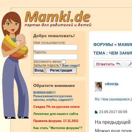
Добро пожаловать!
Имя пользователя:
ФОРУМЫ
«
МАМИ
Пароль:
ТЕМА :
ЧЕМ ЗАНИ
Запомнить меня
Ответить
Забыли пароль?
Вам сюда!!
viktorija
Обратите внимание
ВНИМАНИЕ!!!
Разыскиваются русские
Re: Чем занимаемся 
школы, клубы, садики!!!
Cкидка 7% на русские книги
С
23.09.2017 00:09
Линеечки для нашего сайта
о
о
Правила форума. 17.11.2011
На предыдущей с
б
Как стать "Жителем форума"?
щ
Можно еще похв