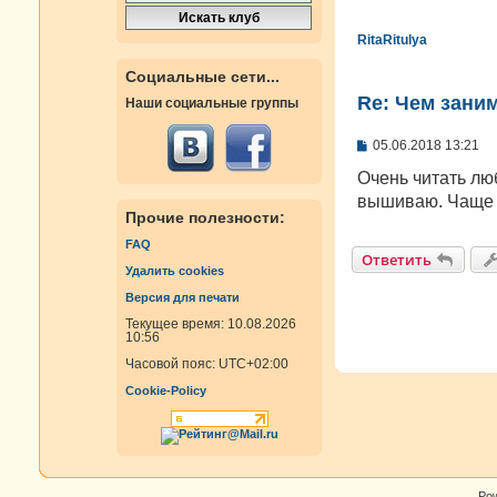
RitaRitulya
Социальные сети...
Re: Чем зани
Наши социальные группы
С
05.06.2018 13:21
о
о
Очень читать лю
б
вышиваю. Чаще 
щ
Прочие полезности:
е
н
FAQ
и
Ответить
е
Удалить cookies
Версия для печати
Текущее время: 10.08.2026
10:56
Часовой пояс:
UTC+02:00
Cookie-Policy
Po