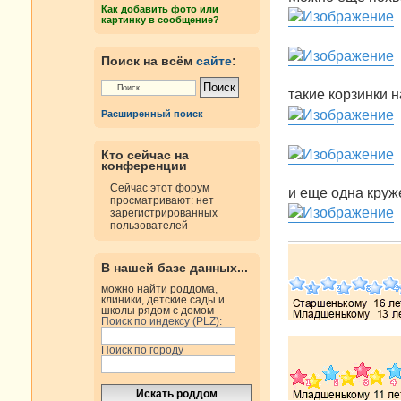
е
Как добавить фото или
н
картинку в сообщение?
и
е
Поиск на всём
сайте
:
такие корзинки 
Расширенный поиск
Кто сейчас на
конференции
Сейчас этот форум
и еще одна круж
просматривают: нет
зарегистрированных
пользователей
В нашей базе данных...
можно найти роддома,
клиники, детские сады и
школы рядом с домом
Поиск по индексу (PLZ):
Поиск по городу