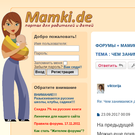
Добро пожаловать!
Имя пользователя:
ФОРУМЫ
«
МАМИ
Пароль:
ТЕМА :
ЧЕМ ЗАНИ
Запомнить меня
Ответить
Забыли пароль?
Вам сюда!!
viktorija
Обратите внимание
ВНИМАНИЕ!!!
Разыскиваются русские
Re: Чем занимаемся 
школы, клубы, садики!!!
Cкидка 7% на русские книги
С
23.09.2017 00:09
Линеечки для нашего сайта
о
о
Правила форума. 17.11.2011
На предыдущей с
б
Как стать "Жителем форума"?
щ
Можно еще похв