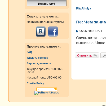
RitaRitulya
Социальные сети...
Re: Чем зани
Наши социальные группы
С
05.06.2018 13:21
о
о
Очень читать лю
б
вышиваю. Чаще 
щ
Прочие полезности:
е
н
FAQ
и
Ответить
е
Удалить cookies
Версия для печати
Текущее время: 07.08.2026
00:08
Часовой пояс:
UTC+02:00
Cookie-Policy
Po